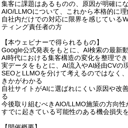
集客に課題はあるものの、原因が明確に
AIO/LLMOについて、これから本格的に
自社内だけでの対応に限界を感じているW
ティング責任者の方
【本ウェビナーで得られるもの】
Google公式発表をもとに、AI検索の最
AI時代における集客構造の変化を整理で
実データをもとに、AI流入やAI経由CV
SEOとLLMOを分けて考えるのではなく
きかがわかる
自社サイトがAIに選ばれにくい原因や改
る
今後取り組むべきAIO/LLMO施策の方向
すでに起きている可能性のある機会損失
【開催概要】