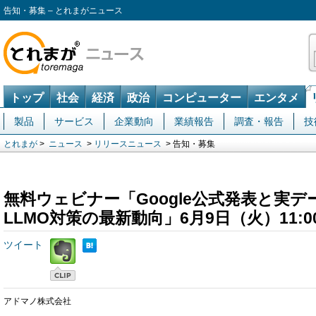
告知・募集 – とれまがニュース
トップ
社会
経済
政治
コンピューター
エンタメ
製品
サービス
企業動向
業績報告
調査・報告
技
とれまが
>
ニュース
>
リリースニュース
> 告知・募集
無料ウェビナー「Google公式発表と実デー
LLMO対策の最新動向」6月9日（火）11:
ツイート
アドマノ株式会社