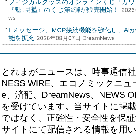
フィジカルグッズのオンラインくじ「カワ
『魁!!男塾』のくじ第2弾が販売開始！
202
ws
Lメッセージ、MCP接続機能を強化し、AI
能を拡充
2026年08月07日 DreamNews
とれまがニュースは、時事通信社、カブ知恵
NESS WIRE、エコノミックニュース
e、済龍、DreamNews、NEWS O
を受けています。当サイトに掲
ではなく、正確性・安全性を保証
サイトにて配信される情報を用