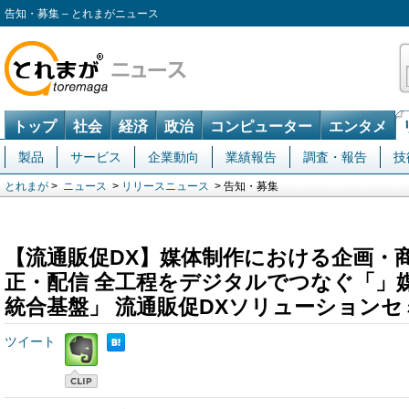
告知・募集 – とれまがニュース
トップ
社会
経済
政治
コンピューター
エンタメ
製品
サービス
企業動向
業績報告
調査・報告
技
とれまが
>
ニュース
>
リリースニュース
> 告知・募集
【流通販促DX】媒体制作における企画・
正・配信 全工程をデジタルでつなぐ「」
統合基盤」 流通販促DXソリューションセ
ツイート