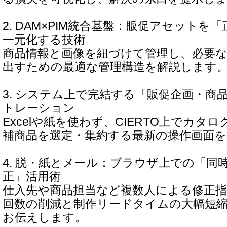
2. DAM×PIM統合基盤：販促アセット
一元化する技術
商品情報と画像を紐づけて管理し、必要
出すための最適な管理構造を解説します
3. システム上で完結する「販促企画・商
トレーション
Excelや紙を使わず、CIERTO上でカタ
補商品を選定・集約する最新の操作画面
4. 脱・紙とメール：ブラウザ上での「同
正」活用術
仕入先や商品担当など複数人による修正指
回数の削減と制作リードタイムの大幅短
お伝えします。