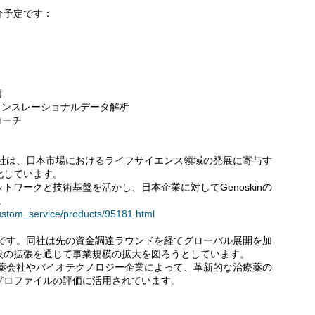
介予定です：
価
トランスレーショナルデータ解析
ローチ
式会社は、日本市場におけるライフサイエンス領域の発展に寄与す
化しています。
ワークと技術基盤を活かし、日本企業に対してGenoskinの
。
custom_service/products/95181.html
市場です。同社は先の資金調達ラウンドを経てグローバル展開を加
設の拡張を通じて事業規模の拡大を図ろうとしています。
の製薬会社やバイオテクノロジー企業によって、革新的な治療薬の
プロファイルの評価に活用されています。