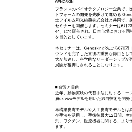
GENOSKIN
フランスのバイオテクノロジー企業で、医薬
トフォームの開発を先駆けて進める Geno
士フイルム和光純薬株式会社と共同で、
セミナーを開催します。セミナーは6月23日
44）にて開催され、日本市場における
を目的としています。
本セミナーは、Genoskinが先ごろ87
ウンドを完了した直後の重要な節目とし
大が加速し、科学的なリーダーシップが
展開が後押しされることになります。
■ 背景と目的
近年、動物実験の代替手法に対するニーズが
膚ex vivoモデルを用いた独自技術を
再構築皮膚モデルや人工皮膚モデルとは異な
存手法を活用し、手術後最大12日間、
剤、ワクチン、医療機器に関する、より
ます。