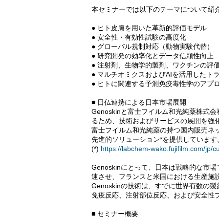
本セミナーでは以下のテーマについて紹
● ヒト皮膚を用いた革新的評価モデル
● 安全性・有効性試験の高度化
● グローバル規制対応（動物実験代替）
● 研究開発の効率化とデータ信頼性向上
● 注射剤、生物学的製剤、ワクチンの評
● マルチオミクスおよびAIを活用した
● ヒトに関連する予測免疫毒性学のアプ
■ 日仏連携による日本市場展開
Genoskinと富士フイルム和光純薬株
るため、技術およびサービスの展開を強
富士フイルム和光純薬の持つ国内販売ネット
先進的ソリューション*を提供しています
(*)
https://labchem-wako.fujifilm.com/jp/
Genoskinにとって、日本は戦略的な
速させ、フランスと米国における生産施
Genoskinの技術は、すでに世界有数
免疫反応、注射部位反応、および安全性
■ セミナー概要