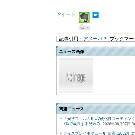
ツイート
記事引用：
アメーバ？
ブックマー
ニュース画像
関連ニュース
「光学フィルム用UV硬化性コーティン
7%で成長する見込み
2026年08月07日 D
ディスプレイモジュール市場は2032年に1,59