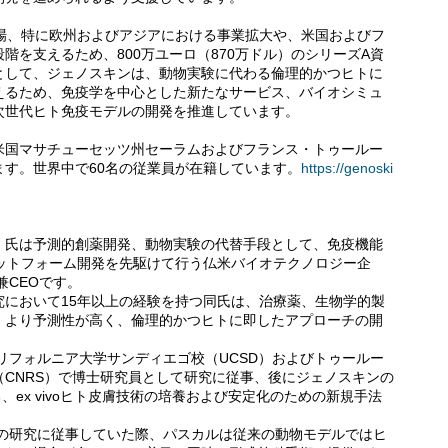
世界市場、特に欧州およびアジアにおける事業拡大や、米国およびフ
階を支えるため、800万ユーロ（870万ドル）のシリーズA資
として、ジェノスキンは、動物実験に代わる倫理的かつヒトに
えるため、免疫学を中心とした新たなサービス、バイオシミュ
次世代ヒト免疫モデルの開発を推進しています。
米国マサチューセッツ州セーラムおよびフランス・トゥールー
す。世界中で60名の従業員が在籍しています。
https://genoski
・デカルグ) 氏は予測的創薬開発、動物実験の代替手段として、免疫機能
プラットフォーム開発を先駆けて行う仏米バイオテクノロジー企
兼CEOです。
究において15年以上の経験を持つ同氏は、治療薬、生物学的製
、より予測性が高く、倫理的かつヒトに即したアプローチの開
カリフォルニア大学サンディエゴ校（UCSD）およびトゥールー
CNRS）で博士研究員として研究に従事、後にジェノスキンの
なる、ex vivoヒト皮膚技術の培養および安定化のための新規手法
患の研究に従事していた際、パスカルは従来の動物モデルではヒ