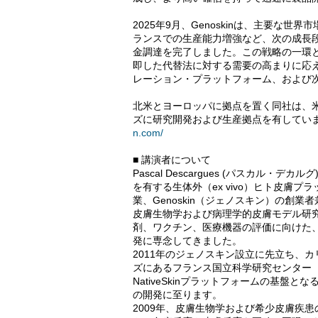
2025年9月、Genoskinは、主要な
ランスでの生産能力増強など、次の成長段
金調達を完了しました。この戦略の一環
即した代替法に対する需要の高まりに応
レーション・プラットフォーム、および
北米とヨーロッパに拠点を置く同社は、
ズに研究開発および生産拠点を有していま
n.com/
■ 講演者について
Pascal Descargues (パスカル
を有する生体外（ex vivo）ヒト皮膚
業、Genoskin（ジェノスキン）の創業者
皮膚生物学および病理学的皮膚モデル研
剤、ワクチン、医療機器の評価に向けた
発に専念してきました。
2011年のジェノスキン設立に先立ち、
ズにあるフランス国立科学研究センター（
NativeSkinプラットフォームの基盤と
の開発に至ります。
2009年、皮膚生物学および希少皮膚疾