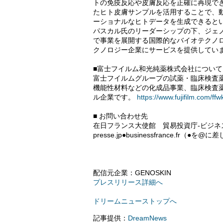
トの免疫反応や皮膚反応を正確に再現で
たヒト皮膚サンプルを活用することで、
ーショナルなヒトデータを生成できると
パスカル氏のリーダーシップの下、ジェ
で事業を展開する国際的なバイオテクノ
クノロジー企業にサービスを提供してい
■富士フイルム和光純薬株式会社について
富士フイルムグループの試薬・臨床検査
機能性材料などの化成品事業、臨床検査
ル企業です。
https://www.fujifilm.com/ffw
■ お問い合わせ先
在日フランス大使館 貿易投資庁-ビジネ
presse.jp●businessfrance.fr
配信元企業：GENOSKIN
プレスリリース詳細へ
ドリームニューストップへ
記事提供：
DreamNews