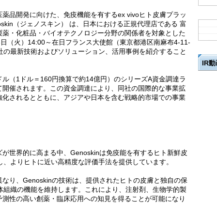
品開発に向けた、免疫機能を有するex vivoヒト皮膚プラッ
skin（ジェノスキン） は、日本における正規代理店である 富
製薬・化粧品・バイオテクノロジー分野の関係者を対象とした
（火）14:00～在日フランス大使館（東京都港区南麻布4-11-
同社の最新技術およびソリューション、活用事例を紹介すること
IR
0万ドル（1ドル＝160円換算で約14億円）のシリーズA資金調達ラ
て開催されます。この資金調達により、同社の国際的な事業拡
強化されるとともに、アジアや日本を含む戦略的市場での事業
世界的に高まる中、Genoskinは免疫能を有するヒト新鮮皮
開発し、よりヒトに近い高精度な評価手法を提供しています。
り、Genoskinの技術は、提供されたヒトの皮膚と独自の保
生体組織の機能を維持します。これにより、注射剤、生物学的製
予測性の高い創薬・臨床応用への知見を得ることが可能になり