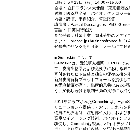
日時： 6月23日（火）14:00～15 :00
会場： 在日フランス大使館（東京都港区南麻
対象：医薬品企業、バイオテクノロジー
内容：講演、事例紹介、質疑応答
講演者：Pascal Descargues, PhD. Ge
言語： 日英同時通訳
参加登録：対象企業、関連分野のメディ
さい： presse.jp●businessfran
登録先のリンクを折り返しメールにてお
■ Genoskin について
Genoskinは、受託研究機関（CRO
て、皮膚生物学および免疫学における独
寄付されたヒト皮膚と独自の保存技術を活用し
新鮮皮膚解析プラットフォームを提供してい
も予測精度が高く、臨床的意義のある試
う、変化し続ける規制当局の期待にも沿
2011年に設立されたGenoskinは、HypoSk
リューションを提供しており、これらを
物質の免疫応答、注射部位反応、および
高度なイメージング技術、バイオインフォ
駆使し、Genoskinは製薬、バイオテ
成し、より高い確信を持って迅速に製品