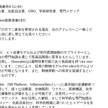
布4-11-44）
企業、化粧品企業、CRO、学術研究者、専門メディア
noskin創業者兼CEO
アの方でご参加を希望される場合、次のアドレスへご一報くだ
ce.fr（●を@に差し替えてお送りください）
送りします。
）であり、ヒト皮膚モデルおよび初代肥満細胞のサプライヤーとし
自の専門知識を通じて医薬品開発に変革をもたらしています。
、Genoskinは1週間培養可能であり免疫能を持つex vivo
ます。これにより、従来の動物モデルやin silicoモデルより
験が可能となります。また、動物実験への依存を低減するとい
うものです。
in、ISR Platform、InflammaSkinといった最先端の皮膚解析ソ
通じて、様々な治療薬、生物製剤、ワクチン、医療機器、化学
皮膚毒性を評価することが可能です。次世代シーケンシング、
マティクス、AIを活用した解析、そして科学的な専門知識を
クノロジー、化粧品各社が、科学的根拠に基づいたヒトデータを生
開発を進められるよう支援しています。