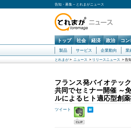
告知・募集 – とれまがニュース
トップ
社会
経済
政治
コン
製品
サービス
企業動向
業
とれまが
>
ニュース
>
リリースニュース
> 告
フランス発バイオテックG
共同でセミナー開催 ～免
ルによるヒト適応型創薬
ツイート