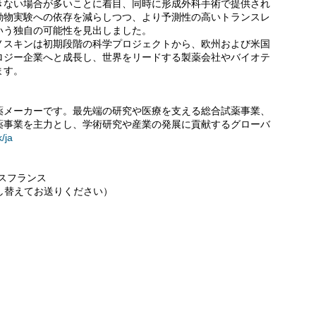
きない場合が多いことに着目、同時に形成外科手術で提供され
動物実験への依存を減らしつつ、より予測性の高いトランスレ
いう独自の可能性を見出しました。
ノスキンは初期段階の科学プロジェクトから、欧州および米国
ロジー企業へと成長し、世界をリードする製薬会社やバイオテ
ます。
薬メーカーです。最先端の研究や医療を支える総合試薬事業、
薬事業を主力とし、学術研究や産業の発展に貢献するグローバ
k/ja
スフランス
（●を@に差し替えてお送りください）