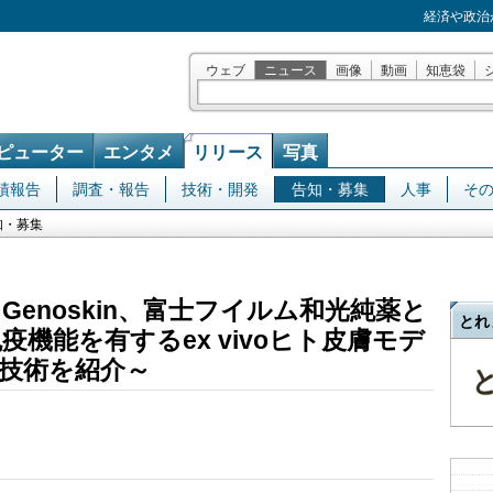
経済や政治
ウェブ
ニュース
画像
動画
知恵袋
ピューター
エンタメ
リリース
写真
績報告
調査・報告
技術・開発
告知・募集
人事
そ
知・募集
enoskin、富士フイルム和光純薬と
とれ
疫機能を有するex vivoヒト皮膚モデ
技術を紹介～