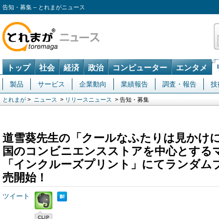
告知・募集 – とれまがニュース
トップ
社会
経済
政治
コンピューター
エンタメ
製品
サービス
企業動向
業績報告
調査・報告
技
とれまが
>
ニュース
>
リリースニュース
> 告知・募集
道雪葵先生の「クールなふたりは見かけ
国のコンビニエンスストアを中心とする
「インクルーズプリント」にてランダム
売開始！
ツイート