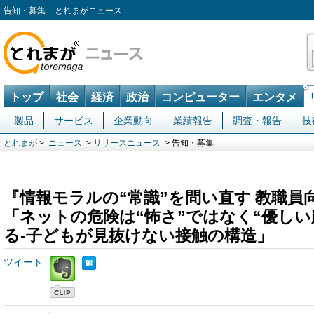
告知・募集 – とれまがニュース
トップ
社会
経済
政治
コンピューター
エンタメ
製品
サービス
企業動向
業績報告
調査・報告
技
とれまが
>
ニュース
>
リリースニュース
> 告知・募集
『情報モラルの“常識”を問い直す 教職員
「ネットの危険は“怖さ”ではなく“優しい
る-子どもが見抜けない接触の構造」
ツイート