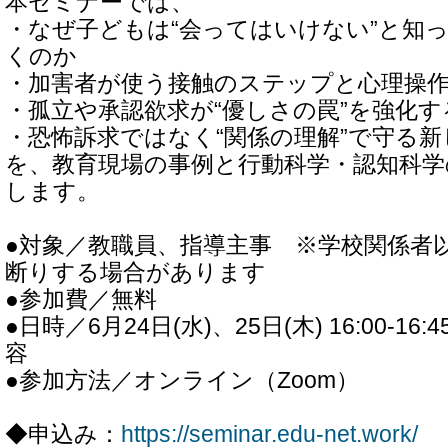
本セミナーでは、
・なぜ子どもは“会ってはいけない”と知
くのか
・加害者が使う接触のステップと心理操
・孤立や承認欲求が“優しさの罠”を強化す
・恐怖訴求ではなく“関係の理解”で守る
を、教育現場の事例と行動科学・認知科学
します。
●対象／教職員、指導主事 ※学校関係者
断りする場合があります
●参加費／無料
●日時／6月24日(水)、25日(木) 16:00-
容
●参加方法／オンライン（Zoom）
◆申込み：
https://seminar.edu-net.work/