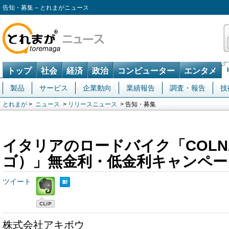
告知・募集 – とれまがニュース
トップ
社会
経済
政治
コンピューター
エンタメ
製品
サービス
企業動向
業績報告
調査・報告
技
とれまが
>
ニュース
>
リリースニュース
> 告知・募集
イタリアのロードバイク「COLN
ゴ）」無金利・低金利キャンペー
ツイート
株式会社アキボウ