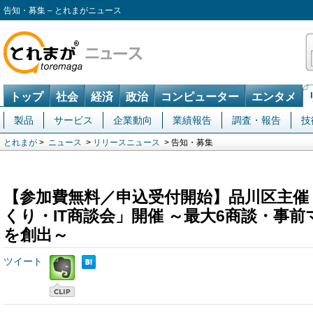
告知・募集 – とれまがニュース
トップ
社会
経済
政治
コンピューター
エンタメ
製品
サービス
企業動向
業績報告
調査・報告
技
とれまが
>
ニュース
>
リリースニュース
> 告知・募集
【参加費無料／申込受付開始】品川区主催
くり・IT商談会」開催 ～最大6商談・事
を創出～
ツイート