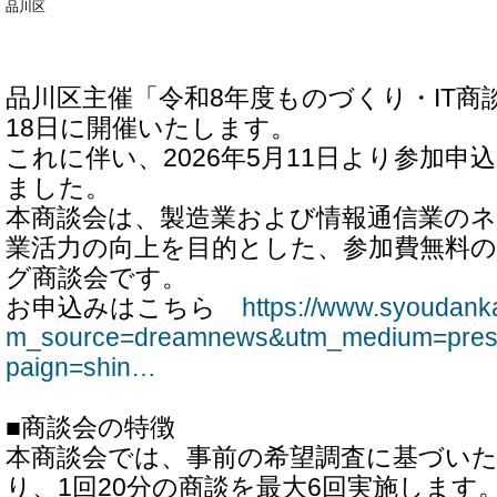
品川区
品川区主催「令和8年度ものづくり・IT商談
18日に開催いたします。
これに伴い、2026年5月11日より参加
ました。
本商談会は、製造業および情報通信業の
業活力の向上を目的とした、参加費無料
グ商談会です。
お申込みはこちら
https://www.syoudanka
m_source=dreamnews&utm_medium=pres
paign=shin…
■商談会の特徴
本商談会では、事前の希望調査に基づい
り、1回20分の商談を最大6回実施します