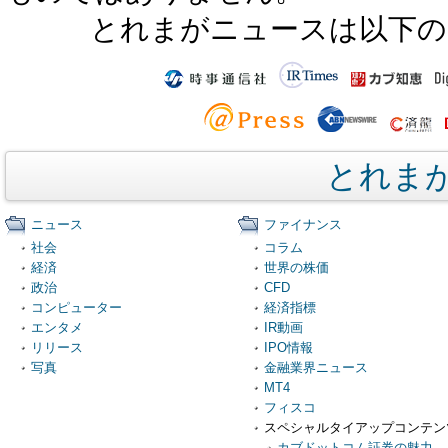
とれまがニュースは以下の
とれま
ニュース
ファイナンス
社会
コラム
経済
世界の株価
政治
CFD
コンピューター
経済指標
エンタメ
IR動画
リリース
IPO情報
写真
金融業界ニュース
MT4
フィスコ
スペシャルタイアップコンテン
カブドットコム証券の魅力