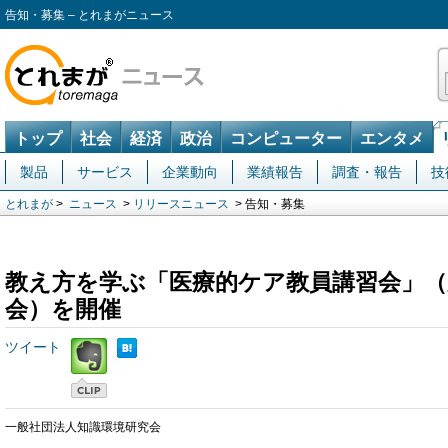
告知・募集 – とれまがニュース
トップ
社会
経済
政治
コンピューター
エンタメ
製品
サービス
企業動向
業績報告
調査・報告
技
とれまが
>
ニュース
>
リリースニュース
> 告知・募集
教え方を学ぶ「医療的ケア教員講習会」（
会）を開催
ツイート
一般社団法人知識環境研究会