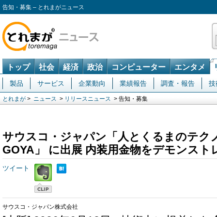
告知・募集 – とれまがニュース
トップ
社会
経済
政治
コンピューター
エンタメ
製品
サービス
企業動向
業績報告
調査・報告
技
とれまが
>
ニュース
>
リリースニュース
> 告知・募集
サウスコ・ジャパン「人とくるまのテクノロジ
GOYA」 に出展 内装用金物をデモンス
ツイート
サウスコ・ジャパン株式会社