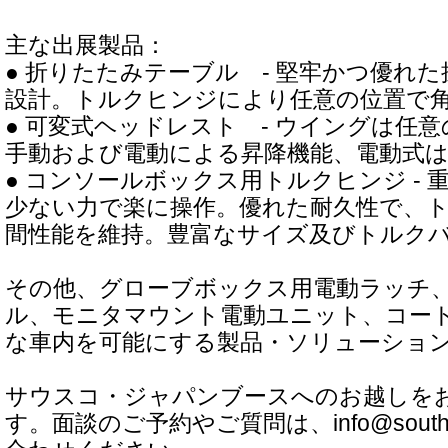
主な出展製品：
● 折りたたみテーブル - 堅牢かつ優れ
設計。トルクヒンジにより任意の位置で
● 可変式ヘッドレスト - ウイングは任
手動および電動による昇降機能、電動式
● コンソールボックス用トルクヒンジ -
少ない力で楽に操作。優れた耐久性で、
間性能を維持。豊富なサイズ及びトルク
その他、グローブボックス用電動ラッチ
ル、モニタマウント電動ユニット、コー
な車内を可能にする製品・ソリューショ
サウスコ・ジャパンブースへのお越しを
す。面談のご予約やご質問は、info@south