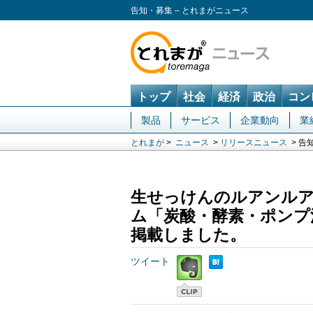
告知・募集 – とれまがニュース
トップ
社会
経済
政治
コン
製品
サービス
企業動向
業
とれまが
>
ニュース
>
リリースニュース
> 告
生せっけんのルアンルア
ム「炭酸・酵素・ポンプ
掲載しました。
ツイート