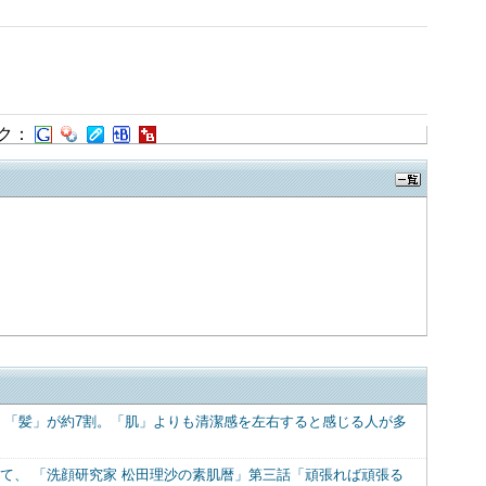
ク：
、「髪」が約7割。「肌」よりも清潔感を左右すると感じる人が多
て、 「洗顔研究家 松田理沙の素肌暦」第三話「頑張れば頑張る