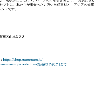
は、無添加にこだわり、ハーブの力を引き出して、｢お肌に優し
ンセプトに、私たちが出会った力強い自然素材と、アジアの知恵
ランドです。
南区曲本3-2-2
：
https://shop.ruamruam.jp/
hop.ruamruam.jp/contact_ws姫沼(ひめぬま)まで