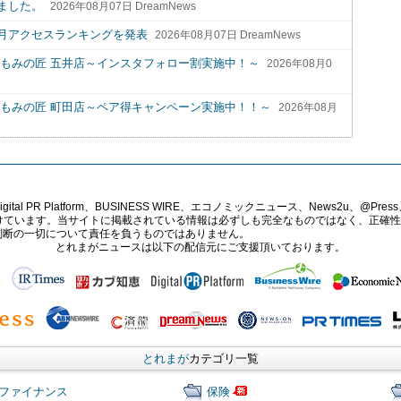
ました。
2026年08月07日 DreamNews
7月アクセスランキングを発表
2026年08月07日 DreamNews
】もみの匠 五井店～インスタフォロー割実施中！～
2026年08月0
】もみの匠 町田店～ペア得キャンペーン実施中！！～
2026年08月
PR Platform、BUSINESS WIRE、エコノミックニュース、News2u、@Press、
報提供を受けています。当サイトに掲載されている情報は必ずしも完全なものではなく、正
判断の一切について責任を負うものではありません。
とれまがニュースは以下の配信元にご支援頂いております。
とれまが
カテゴリ一覧
ファイナンス
保険