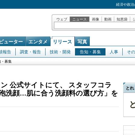
経済や政治
ウェブ
ニュース
画像
動画
知恵袋
ピューター
エンタメ
リリース
写真
績報告
調査・報告
技術・開発
告知・募集
人事
そ
知・募集
ン 公式サイトにて、 スタッフコラ
とれ
泡洗顔…肌に合う洗顔料の選び方」を