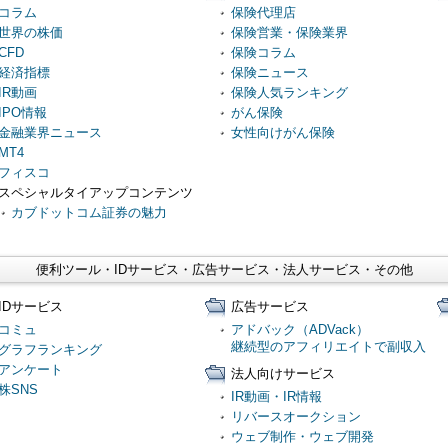
コラム
保険代理店
世界の株価
保険営業・保険業界
CFD
保険コラム
経済指標
保険ニュース
IR動画
保険人気ランキング
IPO情報
がん保険
金融業界ニュース
女性向けがん保険
MT4
フィスコ
スペシャルタイアップコンテンツ
カブドットコム証券の魅力
便利ツール・IDサービス・広告サービス・法人サービス・その他
IDサービス
広告サービス
コミュ
アドバック（ADVack）
継続型のアフィリエイトで副収入
グラフランキング
アンケート
法人向けサービス
株SNS
IR動画・IR情報
リバースオークション
ウェブ制作・ウェブ開発