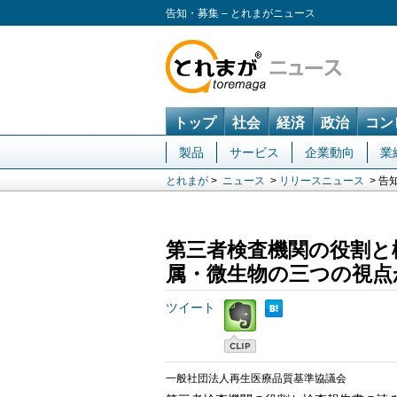
告知・募集 – とれまがニュース
トップ
社会
経済
政治
コン
製品
サービス
企業動向
業
とれまが
>
ニュース
>
リリースニュース
> 告
第三者検査機関の役割と
属・微生物の三つの視点
ツイート
一般社団法人再生医療品質基準協議会