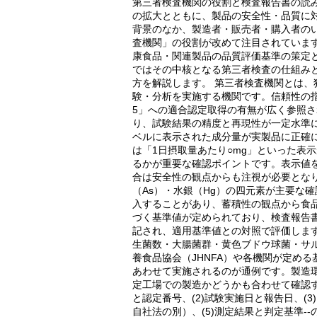
第三者検査機関の役割と検査報告書の読み
の拡大とともに、製品の安全性・品質に
背景のなか、製造者・販売者・購入者の
査機関」の役割が改めて注目されています
康食品・関連製品の品質評価基準の策定
ではその中核となる第三者検査の仕組みと、検査報告
方を解説します。 第三者検査機関とは
験・分析を実施する機関です。信頼性の指標
5」への適合認定取得の有無が広く参照
り、試験結果の精度と再現性が一定水準
ベルに表示された成分量が実製品に正確
は「1日摂取量あたり○mg」といった表
るかが重要な確認ポイントです。表示値
合は安全性の観点からも注視が必要となり
（As）・水銀（Hg）の四元素が主要な
入することがあり、蓄積性の観点から食
づく基準値が定められており、検査報告書に
記され、適用基準値との対照で評価しま
生菌数・大腸菌群・黄色ブドウ球菌・サ
養食品協会（JHNFA）や各機関が定め
あわせて実施されるのが通例です。製造
定工場での製造かどうかも合わせて確認す
と認定番号、(2)試験実施日と報告日、(
自社法の別）、(5)測定結果と判定基準