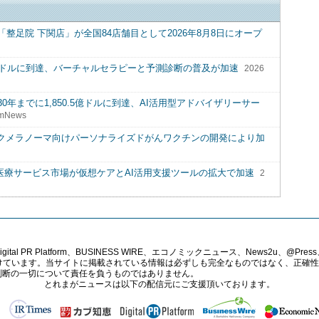
足院 下関店」が全国84店舗目として2026年8月8日にオープ
.9億ドルに到達、バーチャルセラピーと予測診断の普及が加速
2026
0年までに1,850.5億ドルに到達、AI活用型アドバイザリーサー
mNews
スクメラノーマ向けパーソナライズドがんワクチンの開発により加
:遠隔医療サービス市場が仮想ケアとAI活用支援ツールの拡大で加速
2
PR Platform、BUSINESS WIRE、エコノミックニュース、News2u、@Press、
報提供を受けています。当サイトに掲載されている情報は必ずしも完全なものではなく、正
判断の一切について責任を負うものではありません。
とれまがニュースは以下の配信元にご支援頂いております。