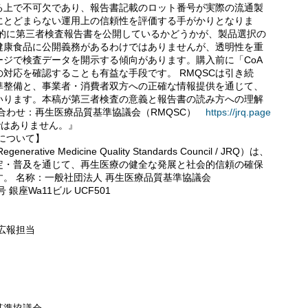
る上で不可欠であり、報告書記載のロット番号が実際の流通製
にとどまらない運用上の信頼性を評価する手がかりとなりま
発的に第三者検査報告書を公開しているかどうかが、製品選択の
健康食品に公開義務があるわけではありませんが、透明性を重
ジで検査データを開示する傾向があります。購入前に「CoA
対応を確認することも有益な手段です。 RMQSCは引き続
準整備と、事業者・消費者双方への正確な情報提供を通じて、
いります。本稿が第三者検査の意義と報告書の読み方への理解
合わせ：再生医療品質基準協議会（RMQSC）
https://jrq.page
はありません。』
について】
e Medicine Quality Standards Council / JRQ）は、
定・普及を通じて、再生医療の健全な発展と社会的信頼の確保
。 名称：一般社団法人 再生医療品質基準協議会
銀座Wa11ビル UCF501
広報担当