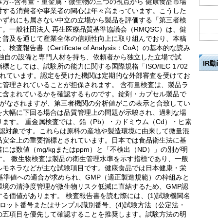
方--含有量・重金属・微生物の三つの視点から 健康食品市場
対する消費者や事業者の関心は年々高まっています。こうした
いずれにも属さない中立の立場から製品を評価する「第三者検
。一般社団法人 再生医療品質基準協議会（RMQSC）は、健
と普及を通じて産業全体の信頼性向上に取り組んでおり、本稿
書（Certificate of Analysis：CoA）の基本的な読み
、独自の設備と専門人材を持ち、依頼者から独立した立場で試
IR
としては、試験所の能力に関する国際規格「ISO/IEC 1702
されています。認定を受けた機関は定期的な外部審査を受けてお
に管理されていることが担保されます。 含有量検査は、製品ラ
に含まれているかを確認するものです。錠剤・カプセル製品で
示がなされますが、第三者機関の分析値がこの表示と合致してい
を大幅に下回る場合は品質管理上の問題が示唆され、過剰な場
ます。 重金属検査では、鉛（Pb）・カドミウム（Cd）・ヒ素
確認対象です。これらは原料の産地や製造環境に由来して微量混
品安全上の重要指標とされています。日本では食品衛生法に基
は数値（mg/kgまたはppm）と「不検出（ND）」の別が明
す。 微生物検査は製品の衛生管理水準を示す指標であり、一般
ルモネラなどが主な試験項目です。健康食品では日本健康・栄
る基準値への適合が求められ、GMP（適正製造規範）の枠組みと
環境の清浄度管理が微生物リスク低減に直結するため、GMP認
る価値があります。 検査報告書を読む際には、(1)試験機関名
3)ロット番号またはサンプル識別番号、(4)試験方法（公定法・
--の五項目を優先して確認することを推奨します。試験方法の明