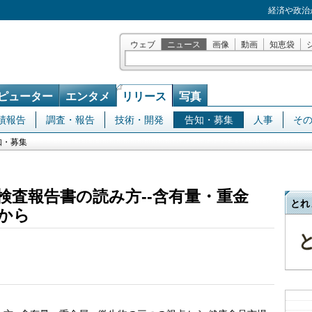
経済や政治
ウェブ
ニュース
画像
動画
知恵袋
ピューター
エンタメ
リリース
写真
績報告
調査・報告
技術・開発
告知・募集
人事
そ
知・募集
検査報告書の読み方--含有量・重金
とれ
から