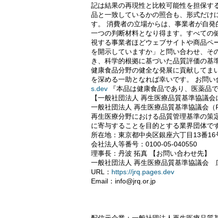
記は結果の再現性と比較可能性を担保す
品と一致しているかの照合も、形式だけ
す。 消費者の立場からは、事業者が自
一つの判断材料となり得ます。すべての
視する事業者ほどウェブサイトや商品ペー
を開示していますか」と問い合わせ、その
き、科学的根拠に基づいた品質評価の基
健康食品分野の健全な発展に貢献してま
を深める一助となれば幸いです。 お問い
s.dev
『本品は健康食品であり、医薬品で
【一般社団法人 再生医療品質基準協議会
一般社団法人 再生医療品質基準協議会（Regenerativ
再生医療分野における品質管理基準の策
に寄与することを目的とする業界団体です
所在地：東京都中央区銀座六丁目13番16号 
会社法人等番号：0100-05-040550
理事長：丹波 拓真 【お問い合わせ先】
一般社団法人 再生医療品質基準協議会 
URL：
https://jrq.pages.dev
Email：info@jrq.or.jp