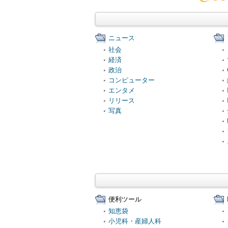
ニュース
社会
経済
政治
コンピューター
エンタメ
リリース
写真
便利ツール
知恵袋
小児科・産婦人科