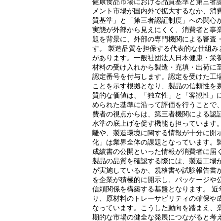
健康食品市場における品質基準と第三者認
メント市場が国内外で拡大するなか、消
質基準」と「第三者認証制度」への関心
実態が外部から見えにくく、消費者と事
題を背景に、外部の専門機関による審査
す。 製造品質を担保する代表的な仕組みとして、G
があります。一般社団法人日本健康・栄養
材料の受け入れから製造・充填・出荷に
認定番号を付与します。認定を受けた工
ことを示す根拠となり、製品の信頼性を
質的な価値は、「独立性」と「客観性」
められた基準に沿って評価を行うことで
費者の視点からは、第三者機関による認
水準の底上げを促す機能も担っています
離や、製造環境に関する情報が十分に開
化」は業界全体の課題となっています。
成績書の公開といった情報が消費者に届
製品の品質を確認する際には、製造工場
が実施しているか、規格書や試験報告書
を企業が積極的に開示し、パッケージや
信頼関係を構築する基盤となります。 
り、原材料のトレーサビリティの確保や
なっています。こうした動向を踏まえ、
期的な市場の健全な発展につながると考え