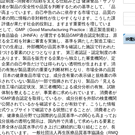
証制度--消費者の信頼を支える仕組みとは 健康食品・サプリ
費者が製品の安全性や品質を判断するための基準として、「品
が高まっています。自己申告のみに依存する市場では、品質の
業者の間に情報の非対称性が生じやすくなります。こうした課
・評価が果たす社会的役割は、ますます重要性を増していま
MP（Good Manufacturing Practice：適正製造規範）
食品協会（JHNFA）が運営する製品GMP適合認定制度は、原
IR
至る全工程を対象に審査を実施し、基準を満たした製造工場に
場での生産は、外部機関が品質水準を確認した施設で行われた
裏づける要素のひとつとなります。 第三者認証・認定制度の本
にあります。製品を販売する企業から独立した審査機関が、定
、企業の自己申告だけでは得られない透明性が生まれます。消
証の有無が製品選択の重要な判断材料となり、市場全体の品質
。 日本の健康食品市場では、成分含有量の表示値と規格書の乖
示されていない製品が一部で指摘されており、製品の「見える
製造工場の認定状況、第三者機関による成分分析の有無、試験
く体制を整えることが、事業者に求められています。 消費者が
がGMP適合認定を取得しているか、成分分析を外部の検査機関
が公開されているかを確認することが有効です。こうした情報
公式ウェブサイトで確認できる状態にすることが、消費者との
近年、健康食品分野では国際的な品質基準への関心も高まってお
成分規格の透明な開示は、国内外で共通して求められる要素と
業界全体が品質水準の引き上げに継続的に取り組むことが、長
られています。 一般社団法人再生医療品質基準協議会（RMQ