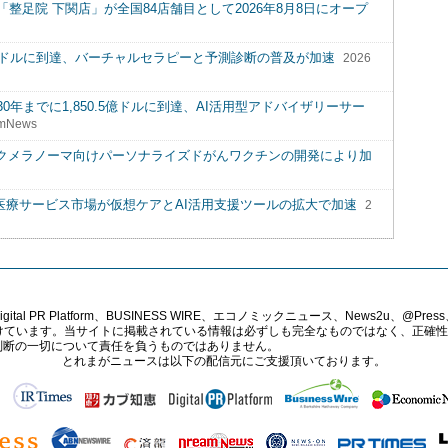
足院 下関店」が全国84店舗目として2026年8月8日にオープ
.9億ドルに到達、バーチャルセラピーと予測診断の普及が加速
2026
0年までに1,850.5億ドルに到達、AI活用型アドバイザリーサー
mNews
スクメラノーマ向けパーソナライズドがんワクチンの開発により加
:遠隔医療サービス市場が仮想ケアとAI活用支援ツールの拡大で加速
2
PR Platform、BUSINESS WIRE、エコノミックニュース、News2u、@Press、
報提供を受けています。当サイトに掲載されている情報は必ずしも完全なものではなく、正
判断の一切について責任を負うものではありません。
とれまがニュースは以下の配信元にご支援頂いております。