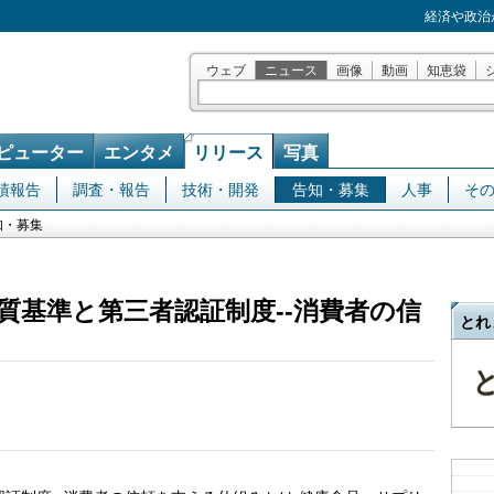
経済や政治
ウェブ
ニュース
画像
動画
知恵袋
ピューター
エンタメ
リリース
写真
績報告
調査・報告
技術・開発
告知・募集
人事
そ
知・募集
質基準と第三者認証制度--消費者の信
とれ