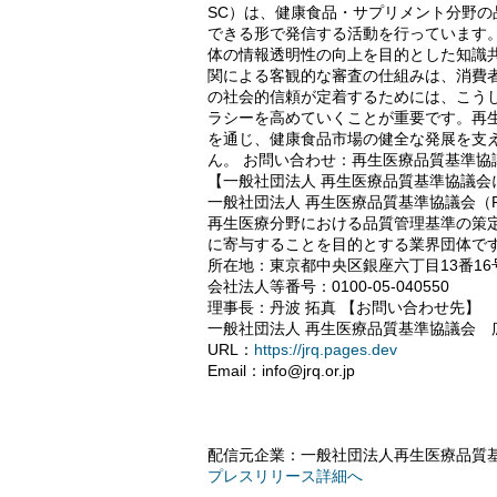
SC）は、健康食品・サプリメント分野
できる形で発信する活動を行っています
体の情報透明性の向上を目的とした知識
関による客観的な審査の仕組みは、消費
の社会的信頼が定着するためには、こう
ラシーを高めていくことが重要です。再
を通じ、健康食品市場の健全な発展を支
ん。 お問い合わせ：再生医療品質基準協
【一般社団法人 再生医療品質基準協議会
一般社団法人 再生医療品質基準協議会（Regenerativ
再生医療分野における品質管理基準の策
に寄与することを目的とする業界団体です
所在地：東京都中央区銀座六丁目13番16号 
会社法人等番号：0100-05-040550
理事長：丹波 拓真 【お問い合わせ先】
一般社団法人 再生医療品質基準協議会 
URL：
https://jrq.pages.dev
Email：info@jrq.or.jp
配信元企業：一般社団法人再生医療品質
プレスリリース詳細へ