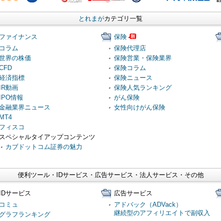
とれまが
カテゴリ一覧
ファイナンス
保険
コラム
保険代理店
世界の株価
保険営業・保険業界
CFD
保険コラム
経済指標
保険ニュース
IR動画
保険人気ランキング
IPO情報
がん保険
金融業界ニュース
女性向けがん保険
MT4
フィスコ
スペシャルタイアップコンテンツ
カブドットコム証券の魅力
便利ツール・IDサービス・広告サービス・法人サービス・その他
IDサービス
広告サービス
コミュ
アドバック（ADVack）
継続型のアフィリエイトで副収入
グラフランキング