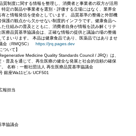
の品質制度に関する情報を整理し、消費者と事業者の双方が活用
。特定の製品や事業者を選別・評価する立場にはなく、業界全
共有と情報発信を使命としています。 品質基準の整備と外部機
者保護の観点から欠かせない制度的インフラです。健康食品へ
した仕組みの普及とともに、消費者自身が情報を読み解くリテ
生医療品質基準協議会は、正確な情報の提供と議論の場の整備
えてまいります。 本品は健康食品であり、医薬品ではありませ
議会（RMQSC）
https://jrq.pages.dev
について】
e Medicine Quality Standards Council / JRQ）は、
定・普及を通じて、再生医療の健全な発展と社会的信頼の確保
。 名称：一般社団法人 再生医療品質基準協議会
銀座Wa11ビル UCF501
広報担当
基準協議会