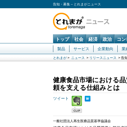
告知・募集 – とれまがニュース
トップ
社会
経済
政治
コン
製品
サービス
企業動向
業
とれまが
>
ニュース
>
リリースニュース
> 告
健康食品市場における品
頼を支える仕組みとは
ツイート
一般社団法人再生医療品質基準協議会