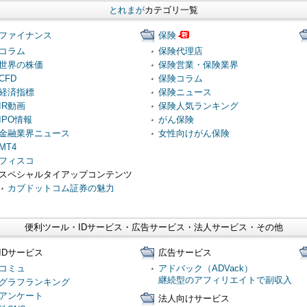
とれまが
カテゴリ一覧
ファイナンス
保険
コラム
保険代理店
世界の株価
保険営業・保険業界
CFD
保険コラム
経済指標
保険ニュース
IR動画
保険人気ランキング
IPO情報
がん保険
金融業界ニュース
女性向けがん保険
MT4
フィスコ
スペシャルタイアップコンテンツ
カブドットコム証券の魅力
便利ツール・IDサービス・広告サービス・法人サービス・その他
IDサービス
広告サービス
コミュ
アドバック（ADVack）
継続型のアフィリエイトで副収入
グラフランキング
アンケート
法人向けサービス