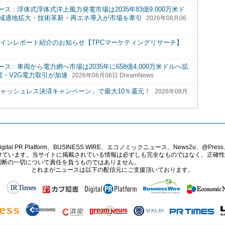
: 浮体式浮体式洋上風力発電市場は2035年83億9,000万米ド
深海域適地拡大・技術革新・再エネ導入が市場を牽引
2026年08月06
d オンラインレポート紹介のお知らせ【TPCマーケティングリサーチ】
: 車両から電力網へ市場は2035年に658億4,000万米ドルへ拡
充電・V2G電力取引が加速
2026年08月06日 DreamNews
ャッシュレス決済キャンペーン」で最大10％還元！
2026年08月
PR Platform、BUSINESS WIRE、エコノミックニュース、News2u、@Press、
報提供を受けています。当サイトに掲載されている情報は必ずしも完全なものではなく、正
判断の一切について責任を負うものではありません。
とれまがニュースは以下の配信元にご支援頂いております。