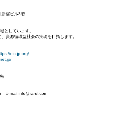
川新宿ビル3階
領域としています。
て、資源循環型社会の実現を目指します。
ttps://eic-jp.org/
net.jp/
先
 E-mail:info@ra-ul.com