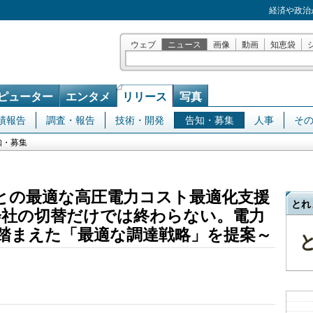
経済や政治
ウェブ
ニュース
画像
動画
知恵袋
ピューター
エンタメ
リリース
写真
績報告
調査・報告
技術・開発
告知・募集
人事
そ
知・募集
ごとの最適な高圧電力コスト最適化支援
とれ
会社の切替だけでは終わらない。電力
踏まえた「最適な調達戦略」を提案～