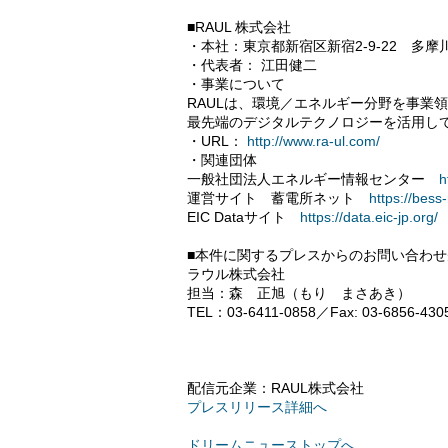
■RAUL 株式会社
・本社：東京都新宿区新宿2-9-22 多摩
・代表者： 江田健二
・事業について
RAULは、環境／エネルギー分野を事業
最先端のデジタルテクノロジーを活用し
・URL：
http://www.ra-ul.com/
・関連団体
一般社団法人エネルギー情報センター
h
運営サイト 蓄電所ネット
https://bess-
EIC Dataサイト
https://data.eic-jp.org/
■本件に関するプレスからのお問い合わせ
ラウル株式会社
担当：森 正旭（もり まさあき）
TEL：03-6411-0858／Fax: 03-6856-4305
配信元企業：RAUL株式会社
プレスリリース詳細へ
ドリームニューストップへ