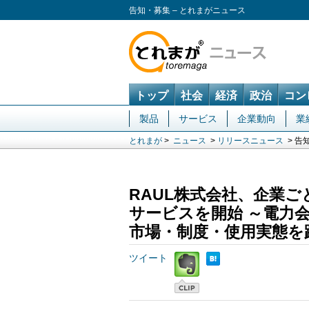
告知・募集 – とれまがニュース
トップ
社会
経済
政治
コン
製品
サービス
企業動向
業
とれまが
>
ニュース
>
リリースニュース
> 告
RAUL株式会社、企業
サービスを開始 ～電力
市場・制度・使用実態を
ツイート