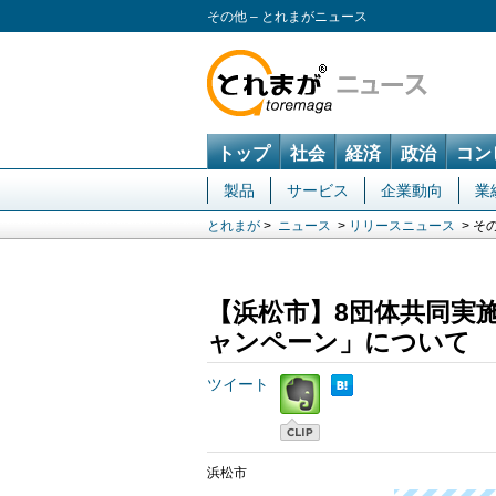
その他 – とれまがニュース
トップ
社会
経済
政治
コン
製品
サービス
企業動向
業
とれまが
>
ニュース
>
リリースニュース
> そ
【浜松市】8団体共同実
ャンペーン」について
ツイート
浜松市