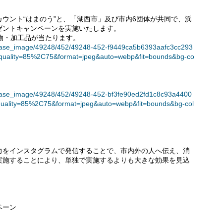
ウント“はまのう”と、「湖西市」及び市内6団体が共同で、浜
ゼントキャンペーンを実施いたします。
物・加工品が当たります。
t/release_image/49248/452/49248-452-f9449ca5b6393aafc3cc293
uality=85%2C75&format=jpeg&auto=webp&fit=bounds&bg-co
t/release_image/49248/452/49248-452-bf3fe90ed2fd1c8c93a4400
uality=85%2C75&format=jpeg&auto=webp&fit=bounds&bg-col
力をインスタグラムで発信することで、市内外の人へ伝え、消
実施することにより、単独で実施するよりも大きな効果を見込
ペーン