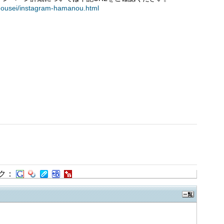
/nousei/instagram-hamanou.html
ク：