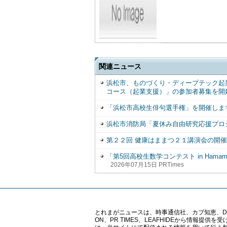
関連ニュース
浜松市、ものづくり・ディープテック起業家
コース（起業支援）」の参加者募集を開
「浜松市高校生俳句選手権」を開催しま
浜松市消防局「夏休み自由研究応援プロ
第２２回 健康はままつ２１講演会の開
「第5回高校生数学コンテスト in Ha
2026年07月15日 PRTimes
とれまがニュースは、時事通信社、カブ知恵、Digital 
ON、PR TIMES、LEAFHIDEから情