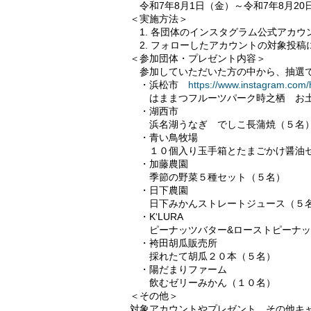
令和7年8月1日（金）～令和7年8月20
＜実施方法＞
1. 各団体のインスタグラム公式アカウ
2. フォローしたアカウントの対象投稿
＜参加団体・プレゼント内容＞
参加していただいた方の中から、抽選で
・浜松市
https://www.instagram.com
はままつフルーツパーク時之栖 お土
・湖西市
浜名湖うなぎ でしこ長蒲焼（５名
・青い鳥牧場
１０個入り玉手箱とたまごかけ醤油セ
・加藤農園
季節の野菜５種セット（５名）
・日下農園
日下みかんストレートジュース（５
・K‘LURA
ピーナッツバター&ローストピーナッ
・袴田胡瓜販売所
採れたて胡瓜２０本（５名）
・陽だまりファーム
飲むゼリーみかん（１０名）
＜その他＞
対象アカウントやプレゼント、その他キャ