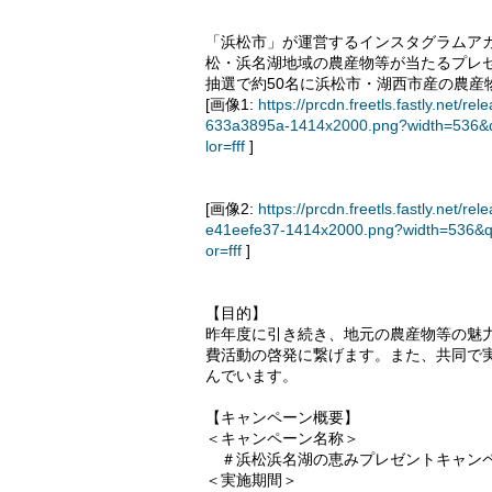
「浜松市」が運営するインスタグラムアカ
松・浜名湖地域の農産物等が当たるプレ
抽選で約50名に浜松市・湖西市産の農産
[画像1:
https://prcdn.freetls.fastly.ne
633a3895a-1414x2000.png?width=536&q
lor=fff
]
[画像2:
https://prcdn.freetls.fastly.ne
e41eefe37-1414x2000.png?width=536&q
or=fff
]
【目的】
昨年度に引き続き、地元の農産物等の魅
費活動の啓発に繋げます。また、共同で
んでいます。
【キャンペーン概要】
＜キャンペーン名称＞
＃浜松浜名湖の恵みプレゼントキャン
＜実施期間＞