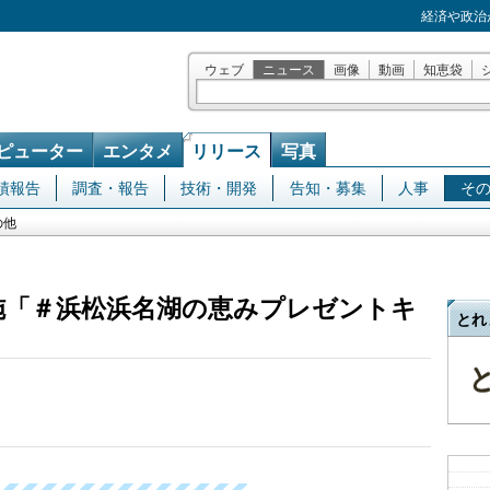
経済や政治
ウェブ
ニュース
画像
動画
知恵袋
ピューター
エンタメ
リリース
写真
績報告
調査・報告
技術・開発
告知・募集
人事
そ
の他
施「＃浜松浜名湖の恵みプレゼントキ
とれ