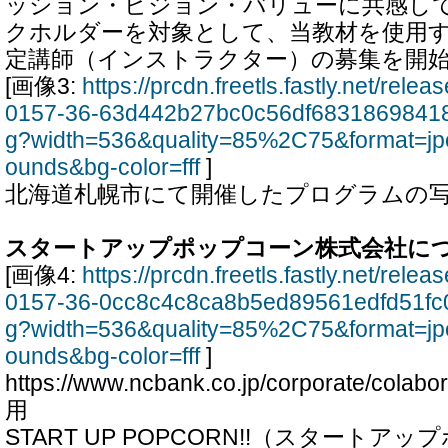
ッション・ビジョン・バリューに共感し
クホルダーを対象として、当教材を使用
定講師（インストラクター）の募集を開
[画像3:
https://prcdn.freetls.fastly.net/rel
0157-36-63d442b27bc0c56df68318698418
g?width=536&quality=85%2C75&format=jp
ounds&bg-color=fff
]
北海道札幌市にて開催したプログラムの
スタートアップポップコーン株式会社に
[画像4:
https://prcdn.freetls.fastly.net/rel
0157-36-0cc8c4c8ca8b5ed89561edfd51fc
g?width=536&quality=85%2C75&format=jp
ounds&bg-color=fff
]
https://www.ncbank.co.jp/corporate/colab
用
START UP POPCORN!!（スタート