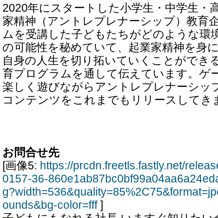
2020年にスタートした小学生・中学生・
家精神（アントレプレナーシップ）教育
ムを受講した子どもたちがどのような環
の可能性を秘めていて、起業家精神を身
自身の人生を切り拓いていくことができ
育プログラムを通して伝えています。ゲ
楽しく遊びながらアントレプレナーシッ
コンテンツをこれまでもリリースしてき
お問合せ先
[画像5:
https://prcdn.freetls.fastly.net/rel
0157-36-860e1ab87bc0bf99a04aa6a24ed
g?width=536&quality=85%2C75&format=jp
ounds&bg-color=fff
]