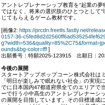
アントレプレナーシップ教育を“起業の夢
ではなく、将来の選択肢のひとつとして“
じてもらえるゲーム教材です。
[画像2:
https://prcdn.freetls.fastly.net/rel
0157-36-c5fed8d2d2560ff6ad535254fef62
g?width=536&quality=85%2C75&format=jp
ounds&bg-color=fff
]
出願番号：特願2025-123915 出願日：20
今後の展開
スタートアップポップコーン株式会社は
「明日が楽しみで眠れない社会」の実現に向
でに日本国内47都道府県全てのエリアで
ーで行う小中高生のアントレプレナーシ
の展開を目指しています。その目標達成