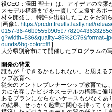
役CEO：澤田 聖士）は、アイデアの立
スモデル構築までを一貫して支援するボ
材を開発し、特許を出願したことをお知
[画像1:
https://prcdn.freetls.fastly.net/rel
0157-36-46be555b905c77820443633285e5
g?width=536&quality=85%2C75&format=jp
ounds&bg-color=fff
]
大分県別府市にて開催したプログラムの
開発の背景
誰もが「できるかもしれない」と思える
ップ教育へ
従来のアントレプレナーシップ教育では
力に依存したビジネスモデルの構築に偏
あるプランにならないケースも少なくあ
の結果、せっかく起業に関心を持ってく
構築したビジネスモデルの質の低さに「