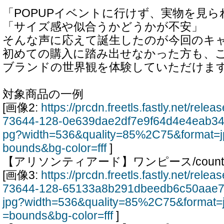
「POPUPイベントに行けず、実物を見
「サイズ感や似合うかどうかが不安」
そんな声に応えて誕生したのが今回のキ
初めての購入に踏み出せなかった方も、
ブランドの世界観を体験していただけま
対象商品の一例
[画像2:
https://prcdn.freetls.fastly.net/rel
73644-128-0e639dae2df7e9f64d4e4eab34
pg?width=536&quality=85%2C75&format=j
bounds&bg-color=fff
]
【アリソンティアード】ワンピース/country
[画像3:
https://prcdn.freetls.fastly.net/rel
73644-128-65133a8b291dbeedb6c50aae7
jpg?width=536&quality=85%2C75&format=
=bounds&bg-color=fff
]