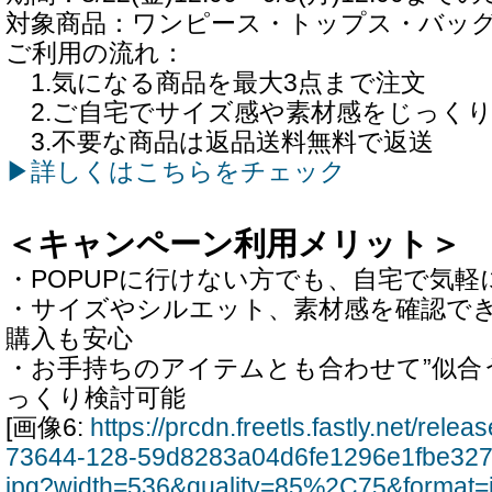
対象商品：ワンピース・トップス・バッ
ご利用の流れ：
1.気になる商品を最大3点まで注文
2.ご自宅でサイズ感や素材感をじっく
3.不要な商品は返品送料無料で返送
▶詳しくはこちらをチェック
＜キャンペーン利用メリット＞
・POPUPに行けない方でも、自宅で気
・サイズやシルエット、素材感を確認で
購入も安心
・お手持ちのアイテムとも合わせて”似合う
っくり検討可能
[画像6:
https://prcdn.freetls.fastly.net/rel
73644-128-59d8283a04d6fe1296e1fbe327
jpg?width=536&quality=85%2C75&format=