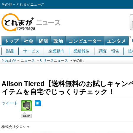
その他 – とれまがニュース
トップ
社会
経済
政治
コンピューター
エンタメ
製品
サービス
企業動向
業績報告
調査・報告
技
とれまが
>
ニュース
>
リリースニュース
> その他
Alison Tiered【送料無料のお試しキ
イテムを自宅でじっくりチェック！
ツイート
株式会社クロシェ