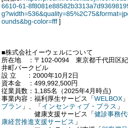
6610-61-8f8081e88582b3313a7d9369819
g?width=536&quality=85%2C75&format=jp
ounds&bg-color=fff
]
■株式会社イーウェルについて
所在地 ：〒102-0094 東京都千代田区
井町パークビル
設 立 ：2000年10月2日
資本金 ：499,992,500円
従業員数：1,185名（2025年4月時点)
事業内容：福利厚生サービス「
WELBOX
プラン
」、「
インセンティブ・プラス
」
健康支援サービス「
健診事務代
康経営推進支援サービス
」