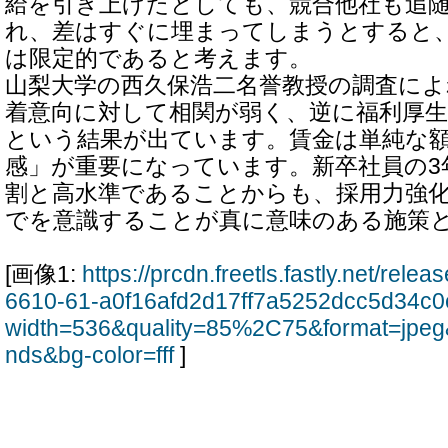
給を引き上げたとしても、競合他社も追
れ、差はすぐに埋まってしまうとすると
は限定的であると考えます。
山梨大学の西久保浩二名誉教授の調査によ
着意向に対して相関が弱く、逆に福利厚
という結果が出ています。賃金は単純な
感」が重要になっています。新卒社員の3
割と高水準であることからも、採用力強
でを意識することが真に意味のある施策
[画像1:
https://prcdn.freetls.fastly.net/rel
6610-61-a0f16afd2d17ff7a5252dcc5d34c
width=536&quality=85%2C75&format=jpeg
nds&bg-color=fff
]