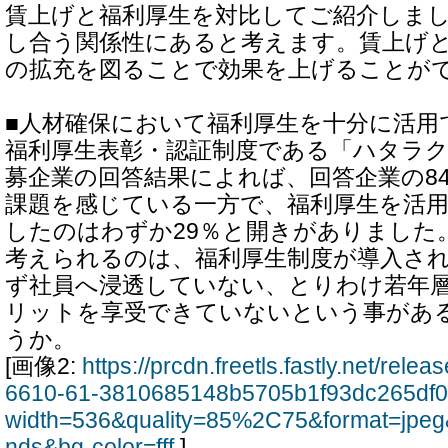
賃上げと福利厚生を対比してご紹介しま
し合う関係性にあると考えます。賃上げ
の拡充を図ることで効果を上げることが
■人材確保において福利厚生を十分に活用
福利厚生表彰・認証制度である「ハタラクエ
募企業の回答結果によれば、回答企業の8
課題を感じている一方で、福利厚生を活
したのはわずか29％と開きがありました
考えられるのは、福利厚生制度が導入さ
ず社員へ浸透していない、とりわけ若年
リットを享受できていないという事があ
うか。
[画像2:
https://prcdn.freetls.fastly.net/rel
6610-61-3810685148b5705b1f93dc265df0
width=536&quality=85%2C75&format=jpeg
nds&bg-color=fff
]