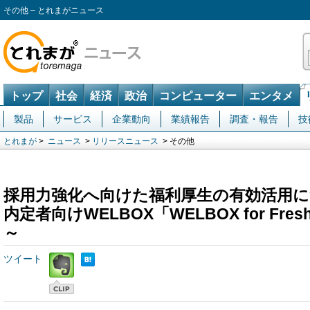
その他 – とれまがニュース
トップ
社会
経済
政治
コンピューター
エンタメ
製品
サービス
企業動向
業績報告
調査・報告
技
とれまが
>
ニュース
>
リリースニュース
> その他
採用力強化へ向けた福利厚生の有効活用につ
内定者向けWELBOX「WELBOX for Fre
～
ツイート