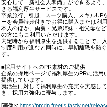
安心して「新社会人準備」ができるよう
きる福利厚生サービスです。
卒業旅行、引越、スーツ購入、スキルUP
ーを会員特典付きでお得に購入または利
本人のほか、両親・兄弟姉妹・祖父母など
の方にもご利用いただけます。
内定時から福利厚生を提供することで、
制度利用が進むと同時に、早期離職を防
す。
■採用サイトへのPR素材のご提供
企業の採用ページで福利厚生のPRに活用
提供しています。
就活生に対して福利厚生の充実を実感し
き、採用力強化に寄与します。
[画像3:
https://prcdn.freetls.fastly.net/rel