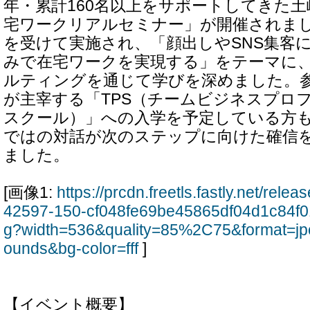
年・累計160名以上をサポートしてきた
宅ワークリアルセミナー」が開催されま
を受けて実施され、「顔出しやSNS集客
みで在宅ワークを実現する」をテーマに
ルティングを通じて学びを深めました。
が主宰する「TPS（チームビジネスプロ
スクール）」への入学を予定している方
ではの対話が次のステップに向けた確信
ました。
[画像1:
https://prcdn.freetls.fastly.net/rel
42597-150-cf048fe69be45865df04d1c84f0
g?width=536&quality=85%2C75&format=jp
ounds&bg-color=fff
]
【イベント概要】