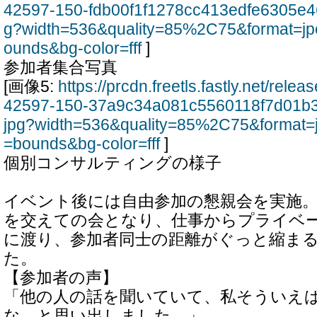
42597-150-fdb00f1f1278cc413edfe6305e4
g?width=536&quality=85%2C75&format=jp
ounds&bg-color=fff
]
参加者集合写真
[画像5:
https://prcdn.freetls.fastly.net/rel
42597-150-37a9c34a081c5560118f7d01b
jpg?width=536&quality=85%2C75&format=
=bounds&bg-color=fff
]
個別コンサルティングの様子
イベント後には自由参加の懇親会を実施
を交えての会となり、仕事からプライベ
に渡り、参加者同士の距離がぐっと縮ま
た。
【参加者の声】
「他の人の話を聞いていて、私そういえ
な、と思い出しました。」