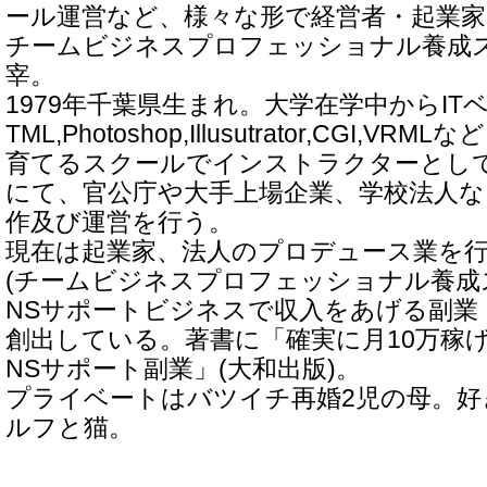
ール運営など、様々な形で経営者・起業
チームビジネスプロフェッショナル養成ス
宰。
1979年千葉県生まれ。大学在学中からIT
TML,Photoshop,Illusutrator,CGI,V
育てるスクールでインストラクターとし
にて、官公庁や大手上場企業、学校法人な
作及び運営を行う。
現在は起業家、法人のプロデュース業を行
(チームビジネスプロフェッショナル養成
NSサポートビジネスで収入をあげる副業
創出している。著書に「確実に月10万稼
NSサポート副業」(大和出版)。
プライベートはバツイチ再婚2児の母。好
ルフと猫。