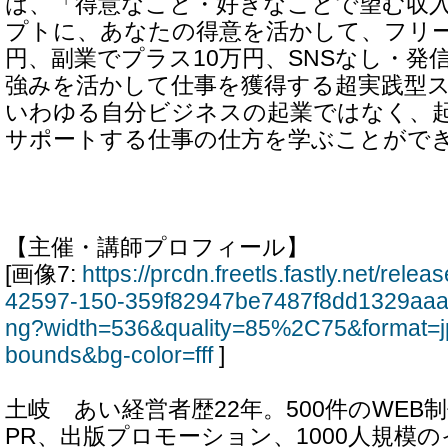
は、「得意なこと・好きなことで望む収
プトに、あなたの得意を活かして、フリー
円、副業でプラス10万円、SNSなし・発
強みを活かして仕事を獲得する超実践型
いわゆる自分ビジネスの起業ではなく、
サポートする仕事の仕方を学ぶことがで
【主催・講師プロフィール】
[画像7:
https://prcdn.freetls.fastly.net/rel
42597-150-359f82947be7487f8dd1329aaa
ng?width=536&quality=85%2C75&format=j
bounds&bg-color=fff
]
土岐 あい経営者歴22年。500件のWEB
PR、出版プロモーション、1000人規模