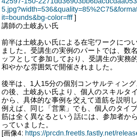
42597-150-2271dd36903bb6bacdcdaa053
5.jpg?width=536&quality=85%2C75&forma
it=bounds&bg-color=fff
]
講師の土岐あい氏
前半は土岐あい氏による在宅ワークにつ
ました。受講生の実例のパートでは、数
ッフとして参加しており、受講生の実務
和やかな雰囲気で開催されました。
後半は、1人15分の個別コンサルティン
の後、土岐あい氏より、個人のスキルタ
から、具体的な事例を交えて道筋を説明
例えば、同じ「営業」でも、個人のタイ
筋は全く異なるという話には、参加者か
っていました。
[画像4:
https://prcdn.freetls.fastly.net/rel