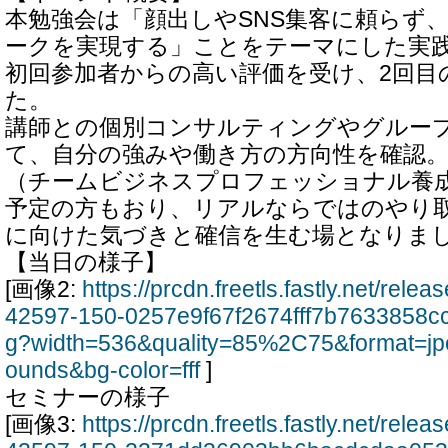
本勉強会は「顔出しやSNS集客に頼らず
ークを実現する」ことをテーマにした実
初回参加者からの高い評価を受け、2回目
た。
講師との個別コンサルティングやグルー
て、自分の強みや働き方の方向性を確認。
（チームビジネスプロフェッショナル養
予定の方もおり、リアルならではのやり
に向けた気づきと確信を生む場となりま
【当日の様子】
[画像2:
https://prcdn.freetls.fastly.net/rel
42597-150-0257e9f67f2674fff7b7633858c
g?width=536&quality=85%2C75&format=jp
ounds&bg-color=fff
]
セミナーの様子
[画像3:
https://prcdn.freetls.fastly.net/rel