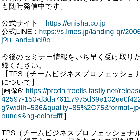
も随時発信中です。
公式サイト：
https://enisha.co.jp
公式LINE：
https://s.lmes.jp/landing-qr/
j?uLand=lucl8o
今後のセミナー情報をいち早く受け取り
録ください。
【TPS（チームビジネスプロフェッショ
について】
[画像6:
https://prcdn.freetls.fastly.net/rel
42597-150-d3da76117975d69e102ee0f422
g?width=536&quality=85%2C75&format=jp
ounds&bg-color=fff
]
TPS（チームビジネスプロフェッショナ