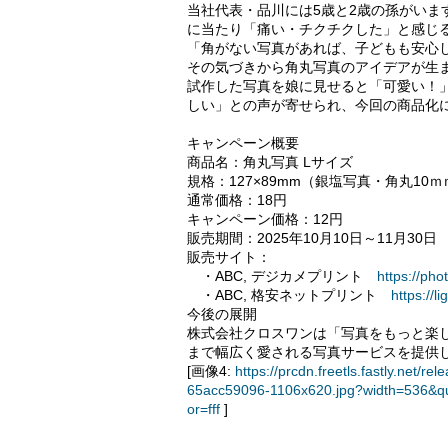
当社代表・品川には5歳と2歳の孫がい
に当たり「痛い・チクチクした」と感じ
「角がない写真があれば、子どもも安心
その気づきから角丸写真のアイデアが生
試作した写真を娘に見せると「可愛い！
しい」との声が寄せられ、今回の商品化
キャンペーン概要
商品名：角丸写真 Lサイズ
規格：127×89mm（銀塩写真・角丸10
通常価格：18円
キャンペーン価格：12円
販売期間：2025年10月10日～11月30日
販売サイト：
・ABC, デジカメプリント
https://pho
・ABC, 格安ネットプリント
https://l
今後の展開
株式会社クロスワンは「写真をもっと楽
まで幅広く愛される写真サービスを提供
[画像4:
https://prcdn.freetls.fastly.ne
65acc59096-1106x620.jpg?width=536&q
or=fff
]