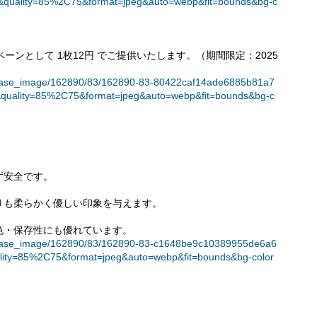
quality=85%2C75&format=jpeg&auto=webp&fit=bounds&bg-c
ーンとして 1枚12円 でご提供いたします。（期間限定：2025
t/release_image/162890/83/162890-83-80422caf14ade6885b81a7
quality=85%2C75&format=jpeg&auto=webp&fit=bounds&bg-c
ず安全です。
りも柔らかく優しい印象を与えます。
色・保存性にも優れています。
t/release_image/162890/83/162890-83-c1648be9c10389955de6a6
lity=85%2C75&format=jpeg&auto=webp&fit=bounds&bg-color