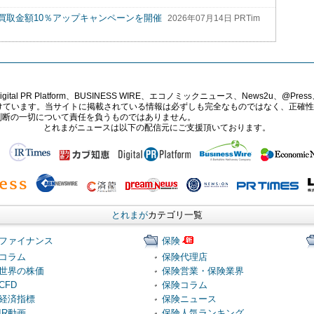
買取金額10％アップキャンペーンを開催
2026年07月14日 PRTim
PR Platform、BUSINESS WIRE、エコノミックニュース、News2u、@Press、
報提供を受けています。当サイトに掲載されている情報は必ずしも完全なものではなく、正
判断の一切について責任を負うものではありません。
とれまがニュースは以下の配信元にご支援頂いております。
とれまが
カテゴリ一覧
ファイナンス
保険
コラム
保険代理店
世界の株価
保険営業・保険業界
CFD
保険コラム
経済指標
保険ニュース
IR動画
保険人気ランキング