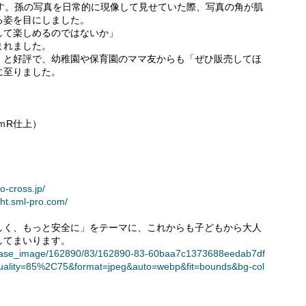
ます。孫の写真を日常的に現像して見せていた際、写真の角が肌
る姿を目にしました。
して楽しめるのではないか」
まれました。
」と好評で、幼稚園や保育園のママ友からも「ぜひ販売してほ
に至りました。
ｍｍR仕上）
to-cross.jp/
ight.sml-pro.com/
しく、もっと安全に」をテーマに、これからも子どもから大人
してまいります。
t/release_image/162890/83/162890-83-60baa7c1373688eedab7df
uality=85%2C75&format=jpeg&auto=webp&fit=bounds&bg-col