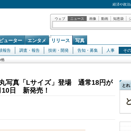
経済や政治
ウェブ
ニュース
画像
動画
知恵袋
ピューター
エンタメ
リリース
写真
績報告
調査・報告
技術・開発
告知・募集
人事
そ
の他
丸写真「Lサイズ」登場 通常18円が
とれ
0月10日 新発売！