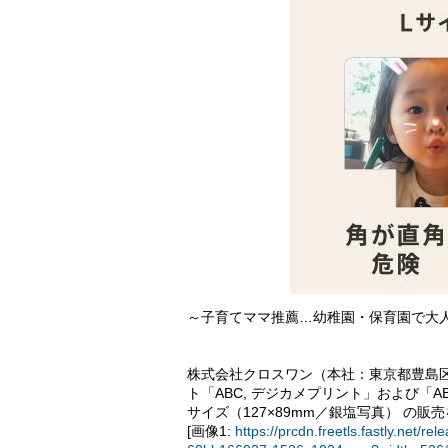
～子育てママ推薦…幼稚園・保育園で大
株式会社クロスワン（本社：東京都豊島区
ト「ABC, デジカメプリント」および「A
サイズ（127×89mm／銀塩写真） の販
[画像1:
https://prcdn.freetls.fastly.ne