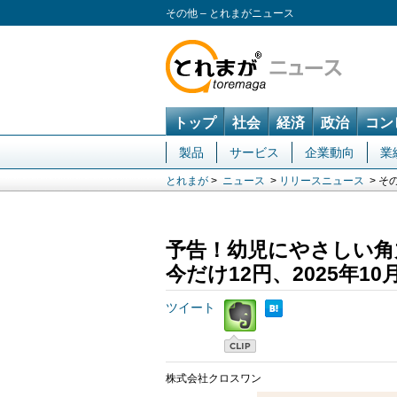
その他 – とれまがニュース
トップ
社会
経済
政治
コン
製品
サービス
企業動向
業
とれまが
>
ニュース
>
リリースニュース
> そ
予告！幼児にやさしい角
今だけ12円、2025年1
ツイート
株式会社クロスワン