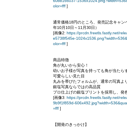
60bb166037-1536x1024.png?width=536&
olor=fff
]
通常価格18円のところ、発売記念キャンペ
年10月10日～11月30日）
[画像2:
https://prcdn.freetls.fastly.ne
e5738f545e-1024x1536.png?width=536&
olor=fff
]
商品特徴
角が丸いから安心！
幼いお子様が写真を持っても角が当たら
可愛らしい見た目
丸みを帯びたフォルムが、通常の写真よ
銀塩写真ならではの高品質
プロ仕上げの銀塩プリントを採用し、発
[画像3:
https://prcdn.freetls.fastly.ne
9b9f1f859d-606x492.jpg?width=536&qua
=fff
]
【開発のきっかけ】