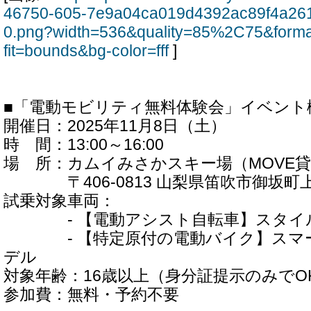
46750-605-7e9a04ca019d4392ac89f4a26
0.png?width=536&quality=85%2C75&form
fit=bounds&bg-color=fff
]
■「電動モビリティ無料体験会」イベント
開催日：2025年11月8日（土）
時 間：13:00～16:00
場 所：カムイみさかスキー場（MOVE
〒406-0813 山梨県笛吹市御坂町上黒
試乗対象車両：
- 【電動アシスト自転車】スタイル 
- 【特定原付の電動バイク】スマート
デル
対象年齢：16歳以上（身分証提示のみでO
参加費：無料・予約不要