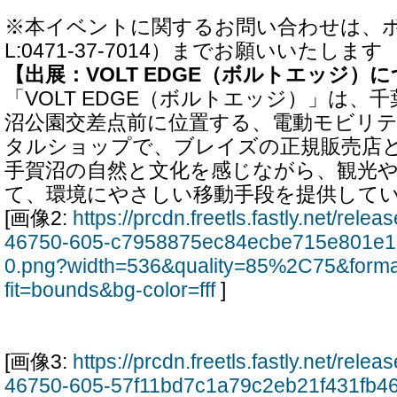
※本イベントに関するお問い合わせは、ボ
L:0471-37-7014）までお願いいたします
【出展：VOLT EDGE（ボルトエッジ）
「VOLT EDGE（ボルトエッジ）」は、
沼公園交差点前に位置する、電動モビリ
タルショップで、ブレイズの正規販売店
手賀沼の自然と文化を感じながら、観光
て、環境にやさしい移動手段を提供して
[画像2:
https://prcdn.freetls.fastly.net/rel
46750-605-c7958875ec84ecbe715e801e1
0.png?width=536&quality=85%2C75&form
fit=bounds&bg-color=fff
]
[画像3:
https://prcdn.freetls.fastly.net/rel
46750-605-57f11bd7c1a79c2eb21f431fb46