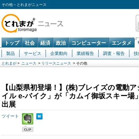
その他 – とれまがニュース
トップ
社会
経済
政治
コンピューター
エンタメ
製品
サービス
企業動向
業績報告
調査・報告
技
とれまが
>
ニュース
>
リリースニュース
> その他
【山梨県初登場！】(株)ブレイズの電動
イル e-バイク」が「カムイ御坂スキー場
出展
ツイート