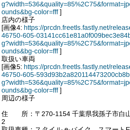
g?width=536&quality=85%2C75&format=jp
ounds&bg-color=fff
]
店内の様子
[画像4:
https://prcdn.freetls.fastly.net/rel
46750-605-03141cc61e81a0f009bec3e84b
g?width=536&quality=85%2C75&format=jp
ounds&bg-color=fff
]
取扱い車両
[画像5:
https://prcdn.freetls.fastly.net/rel
46750-605-593d93b2a820114473200cb8b2
g?width=536&quality=85%2C75&format=jp
ounds&bg-color=fff
]
周辺の様子
住 所：〒270-1154 千葉県我孫子市白山1
2
取扱車種：スタイル e-バイク、スマートE