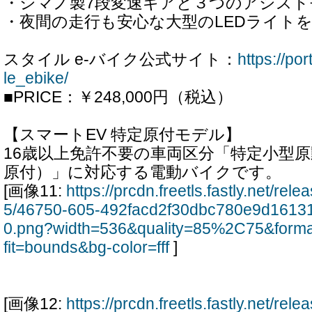
・シマノ製7段変速ギアと３つのアシスト
・夜間の走行も安心な大型のLEDライト
スタイル e-バイク公式サイト：
https://por
le_ebike/
■PRICE：￥248,000円（税込）
【スマートEV 特定原付モデル】
16歳以上免許不要の車両区分「特定小型
原付）」に対応する電動バイクです。
[画像11:
https://prcdn.freetls.fastly.net/re
5/46750-605-492facd2f30dbc780e9d1613
0.png?width=536&quality=85%2C75&form
fit=bounds&bg-color=fff
]
[画像12:
https://prcdn.freetls.fastly.net/re