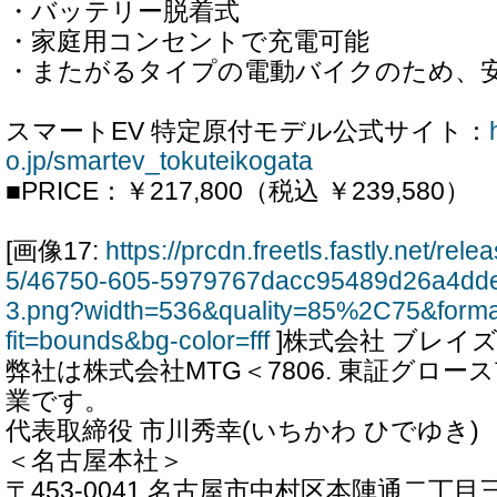
・バッテリー脱着式
・家庭用コンセントで充電可能
・またがるタイプの電動バイクのため、
スマートEV 特定原付モデル公式サイト：
o.jp/smartev_tokuteikogata
■PRICE：￥217,800（税込 ￥239,580）
[画像17:
https://prcdn.freetls.fastly.net/re
5/46750-605-5979767dacc95489d26a4dd
3.png?width=536&quality=85%2C75&form
fit=bounds&bg-color=fff
]株式会社 ブレイ
弊社は株式会社MTG＜7806. 東証グロ
業です。
代表取締役 市川秀幸(いちかわ ひでゆき)
＜名古屋本社＞
〒453-0041 名古屋市中村区本陣通二丁目