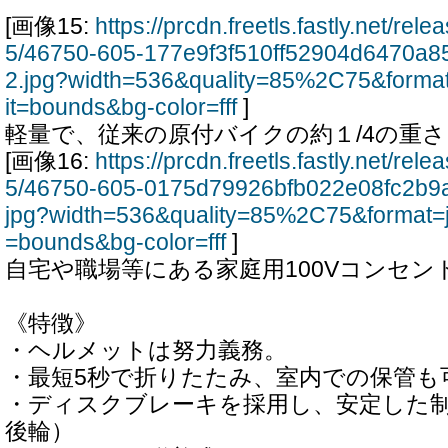
[画像15:
https://prcdn.freetls.fastly.net/re
5/46750-605-177e9f3f510ff52904d6470a
2.jpg?width=536&quality=85%2C75&forma
it=bounds&bg-color=fff
]
軽量で、従来の原付バイクの約１/4の重さ
[画像16:
https://prcdn.freetls.fastly.net/re
5/46750-605-0175d79926bfb022e08fc2b9a
jpg?width=536&quality=85%2C75&format=
=bounds&bg-color=fff
]
自宅や職場等にある家庭用100Vコンセン
《特徴》
・ヘルメットは努力義務。
・最短5秒で折りたたみ、室内での保管も
・ディスクブレーキを採用し、安定した
後輪）