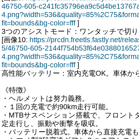
46750-605-c241fc35796ea9c5d4be13767
4.png?width=536&quality=85%2C75&form
fit=bounds&bg-color=fff
]
3つのアシストモード：ワンタッチで切り
[画像10:
https://prcdn.freetls.fastly.net/re
5/46750-605-2144f754b53f64e038801652
4.png?width=536&quality=85%2C75&form
fit=bounds&bg-color=fff
]
高性能バッテリー：室内充電OK。車体か
《特徴》
・ヘルメットは努力義務。
・１回の充電で約90km走行可能。
・MTBサスペンション搭載で、フロント
定走行し、振動や衝撃を吸収。
・バッテリー脱着式。車体から直接充電