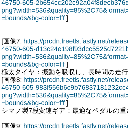
46750-605-2b654cc202c92a04f8decb376e
png?width=536&quality=85%2C75&format=
=bounds&bg-color=fff
]
[画像7:
https://prcdn.freetls.fastly.net/rel
46750-605-d13c24e198f93dcc5525d7221
png?width=536&quality=85%2C75&format=
=bounds&bg-color=fff
]
極太タイヤ：振動を吸収し、長時間の走
[画像8:
https://prcdn.freetls.fastly.net/rel
46750-605-983f556b6c9b76837181232cc4
png?width=536&quality=85%2C75&format=
=bounds&bg-color=fff
]
シマノ製7段変速ギア：最適なペダルの重
[画像9:
https://prcdn.freetls.fastly.net/rel