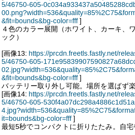
5/46750-605-0c034a933437a50485288cd
00.png?width=536&quality=85%2C75&for
&fit=bounds&bg-color=fff
]
４色のカラー展開（ホワイト、カーキ、
ック）
[画像13:
https://prcdn.freetls.fastly.net/re
5/46750-605-171e95839907590827a68dc
02.jpg?width=536&quality=85%2C75&form
&fit=bounds&bg-color=fff
]
バッテリー取り外し可能。場所を選ばず
[画像14:
https://prcdn.freetls.fastly.net/re
5/46750-605-530f4a07dc298a4886c1d51
4.jpg?width=536&quality=85%2C75&forma
it=bounds&bg-color=fff
]
最短5秒でコンパクトに折りたたみ。自宅