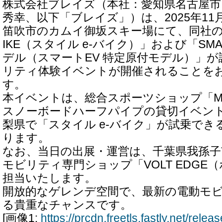
株式会社ブレイズ（本社：愛知県名古屋市
秀幸、以下「ブレイズ」）は、2025年11
笛吹市のカムイ御坂スキー場にて、同社の新商
IKE（スタイル e-バイク）」および「SMA
デル（スマートEV 特定原付モデル）」
リティ体験イベントが開催されることを
す。
本イベントは、総合スポーツショップ「M
スノーボードハーフパイプの貸切イベン
梨県で「スタイル e-バイク」が試乗でき
ります。
なお、当日の出展・運営は、千葉県我孫子
モビリティ専門ショップ「VOLT EDGE
担当いたします。
開放的なゲレンデ空間で、最新の電動モ
る貴重なチャンスです。
[画像1:
https://prcdn.freetls.fastly.net/rel