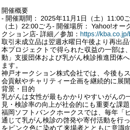
開催概要
- 開催期間： 2025年11月1日（土）11:00ご
（土）22:00ごろ- 開催場所： Yahoo!
クション店- 詳細／参加：
https://kba.co.jp
取引未成立品は翌週水曜日午後より再出品
本プロジェクトで得られた収益の一部は
動」支援団体および乳がん検診推進団体
ます。
神戸オークション株式会社では、今後も
会貢献やチャリティー企画を継続的に展
背景・目的
乳がんは女性が最もかかりやすいがんの
見・検診率の向上が社会的にも重要な課
福岡ソフトバンクホークスでは、毎年「
通じて乳がん検診の啓発や寄付活動を行
をピンク色に染めて来場者とともに意識