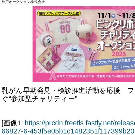
神戸オークション株式会社
乳がん早期発見・検診推進活動を応援 
ぐ“参加型チャリティー”
[画像1:
https://prcdn.freetls.fastly.net/rel
66827-6-453f5e05b1c1482351f117399b20