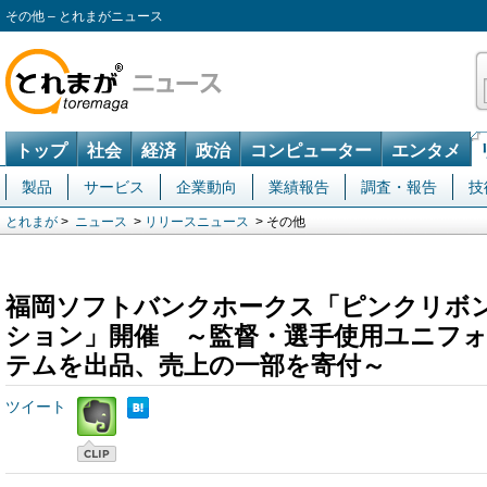
その他 – とれまがニュース
トップ
社会
経済
政治
コンピューター
エンタメ
製品
サービス
企業動向
業績報告
調査・報告
技
とれまが
>
ニュース
>
リリースニュース
> その他
福岡ソフトバンクホークス「ピンクリボ
ション」開催 ～監督・選手使用ユニフ
テムを出品、売上の一部を寄付～
ツイート