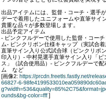
出品アイテムには、監督・コーチ・選手
デーで着用したユニフォームや直筆サイ
貴重な品々が多数登場します。
出品予定アイテム
- ピンクフルデーで使用した監督・コー
ム- ピンクリボン仕様キャップ（実試合着
直筆サイン入り公式試合球（ピンクリボ
印入り）- 中村晃選手直筆サイン入り「
ス」（試合使用品）- ピンクフルデーで
ム など
[画像2:
https://prcdn.freetls.fastly.net/rel
66827-6-98fe4199533010ea059890dc60ac
g?width=536&quality=85%2C75&format=jp
ounds&bg-color=fff
]