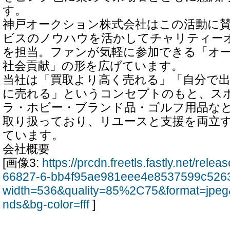
す。
神戸オークション株式会社はこの活動に
ビスのノウハウを活かしてチャリティー
を担当。ファンが気軽に参加できる「オ
社会貢献」の形を広げています。
当社は「買取より高く売れる」「自分で
に売れる」というコンセプトのもと、ス
ラ・ホビー・ブランド品・ゴルフ用品な
取り扱っており、リユースと支援を両立
ています。
会社概要
[画像3:
https://prcdn.freetls.fastly.net/rel
66827-6-bb4f95ae981eee4e8537599c5263
width=536&quality=85%2C75&format=jpeg
nds&bg-color=fff
]