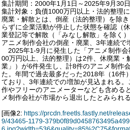
集計期間：2000年1月1日～2025年9月30
集計対象：負債1000万円以上・法的整理
廃業・解散とは、倒産（法的整理）を除き
らずに企業活動が停止した状態を確認（
業登記等で解散（「みなし解散」を除く
アニメ制作会社の倒産・廃業、3年連続で
2025年1-9月に発生した「アニメ制作会
00万円以上、法的整理）は2件、休廃業・
業」）が6件発生し、計8件のアニメ制作
た。年間で過去最多だった2018年（16
ており、3年連続での増加が見込まれる。
作やフリーのアニメーターなども含める
メ制作会社が市場から退出したとみられ
[画像2:
https://prcdn.freetls.fastly.net/rel
9/43465-1179-379b0f89d0458763495a499
6.jpg?width=536&quality=85%2C75&forma