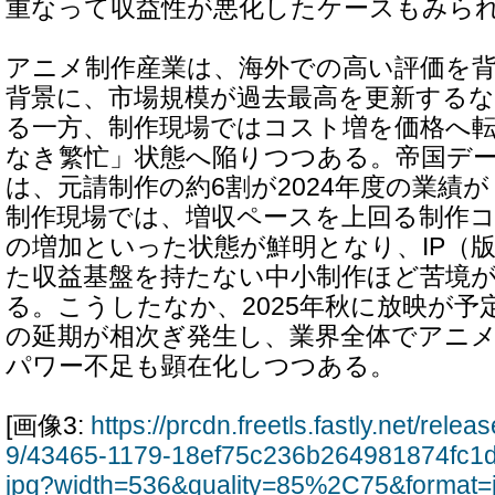
重なって収益性が悪化したケースもみら
アニメ制作産業は、海外での高い評価を
背景に、市場規模が過去最高を更新する
る一方、制作現場ではコスト増を価格へ
なき繁忙」状態へ陥りつつある。帝国デ
は、元請制作の約6割が2024年度の業績
制作現場では、増収ペースを上回る制作
の増加といった状態が鮮明となり、IP（
た収益基盤を持たない中小制作ほど苦境
る。こうしたなか、2025年秋に放映が
の延期が相次ぎ発生し、業界全体でアニ
パワー不足も顕在化しつつある。
[画像3:
https://prcdn.freetls.fastly.net/rel
9/43465-1179-18ef75c236b264981874fc1
jpg?width=536&quality=85%2C75&format=