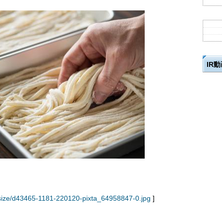
IR
resize/d43465-1181-220120-pixta_64958847-0.jpg
]