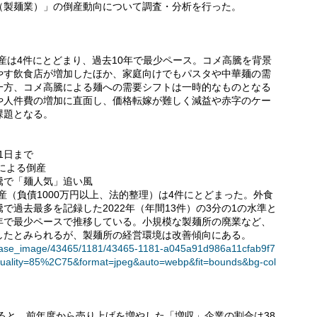
（製麺業）」の倒産動向について調査・分析を行った。
の倒産は4件にとどまり、過去10年で最少ペース。コメ高騰を背景
やす飲食店が増加したほか、家庭向けでもパスタや中華麺の需
一方、コメ高騰による麺への需要シフトは一時的なものとなる
や人件費の増加に直面し、価格転嫁が難しく減益や赤字のケー
課題となる。
31日まで
による倒産
騰で「麺人気」追い風
の倒産（負債1000万円以上、法的整理）は4件にとどまった。外食
過去最多を記録した2022年（年間13件）の3分の1の水準と
10年で最少ペースで推移している。小規模な製麺所の廃業など、
したとみられるが、製麺所の経営環境は改善傾向にある。
t/release_image/43465/1181/43465-1181-a045a91d986a11cfab9f7
uality=85%2C75&format=jpeg&auto=webp&fit=bounds&bg-col
みると、前年度から売り上げを増やした「増収」企業の割合は38.