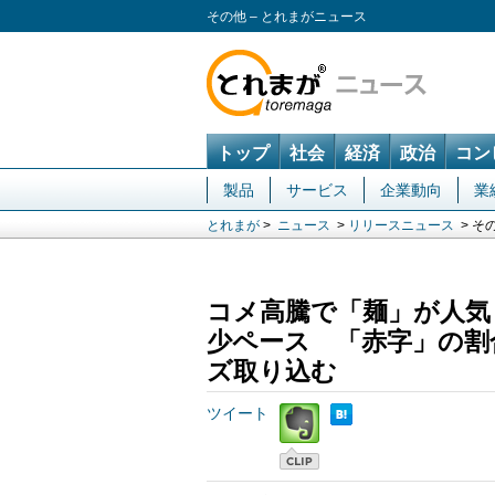
その他 – とれまがニュース
トップ
社会
経済
政治
コン
製品
サービス
企業動向
業
とれまが
>
ニュース
>
リリースニュース
> そ
コメ高騰で「麺」が人気
少ペース 「赤字」の割
ズ取り込む
ツイート