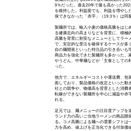
9％だった。過去20年で最も高かった20
を維持した。利益面でも、利益を増やした
保できなかった「赤字」（19.3％）は
製麺所では、輸入小麦の価格高騰をはじ
る健康志向の高まりなどを背景に、積極
高騰を背景に割安なメニューとしてラー
で、安定的な受注を確保するケースが多
自の麺開発といった特注品の引き合いも
商品力を強化できた製麺所も多かった。
やうどん、中華麺などが「主食としての
った。
他方で、エネルギーコストや運送費、包
面しており、製品価格の改定といった動
社との競争や、物価高を背景とした消費
転嫁ができない製麺所を中心に減益や赤
れる。
足元では、麺メニューの注目度アップを
ランド力の高いご当地ラーメンの商品開
る。コメ高騰による麺への需要シフトは
力を高め、値上げを正当化できる付加価