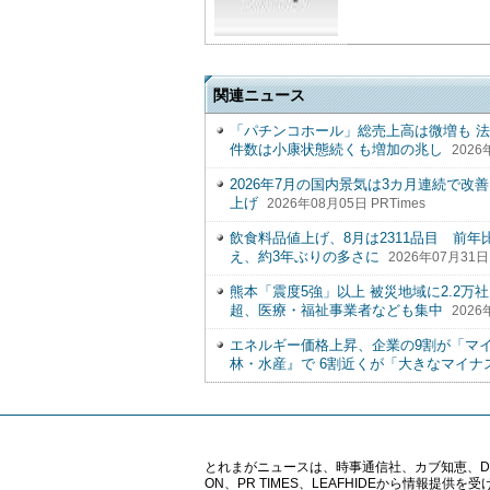
関連ニュース
「パチンコホール」総売上高は微増も 法
件数は小康状態続くも増加の兆し
2026
2026年7月の国内景気は3カ月連続で
上げ
2026年08月05日 PRTimes
飲食料品値上げ、8月は2311品目 前
え、約3年ぶりの多さに
2026年07月31日 
熊本「震度5強」以上 被災地域に2.2万
超、医療・福祉事業者なども集中
2026
エネルギー価格上昇、企業の9割が「マ
林・水産』で 6割近くが「大きなマイナ
とれまがニュースは、時事通信社、カブ知恵、Digital 
ON、PR TIMES、LEAFHIDEから情