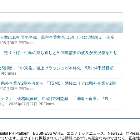
人数は10年間で半減 黒字企業割合は5年ぶりに7割超え、倒産
年08月06日 PRTimes
改善 売り上げ・生産の持ち直しとAI関連需要の波及が景況感を押し
年比8割増 「中東発」値上げラッシュが本格化 9月は4千品目超
PRTimes
社 県外企業が2割を占める 「TSMC」隣接エリアは県外企業が2割
年07月30日 PRTimes
イナス」 価格転嫁難、約5割で利益減 『運輸・倉庫』『農・
ス」
2026年07月27日 PRTimes
PR Platform、BUSINESS WIRE、エコノミックニュース、News2u、@Press、
報提供を受けています。当サイトに掲載されている情報は必ずしも完全なものではなく、正