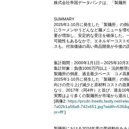
株式会社帝国データバンクは、「製麺所
SUMMARY
2025年1-10月に発生した「製麺所」
にラーメンやうどんなど麺メニューを増
要が増加し、安定的な受注を確保した。
可能性もあるなかで、エネルギーコスト
スも。付加価値の高い商品開発が今後の
集計期間：2000年1月1日～2025年10月
集計対象：負債1000万円以上・法的整理
製麺所の倒産、過去最少ペース コメ高
2025年1-10月に発生した「製麺所」
向けの売り上げ減少と原材料コストの急騰で
なり、2017年（同4件）と並び、過去
実際はより多くの製麺所が市場から退出
[画像2:
https://prcdn.freetls.fastly.ne
7a02b1a58a8-742x651.jpg?width=536&q
or=fff
]
製麺所における2024年度の業績動向を