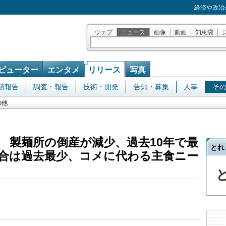
経済や政治
ウェブ
ニュース
画像
動画
知恵袋
ピューター
エンタメ
リリース
写真
績報告
調査・報告
技術・開発
告知・募集
人事
そ
の他
 製麺所の倒産が減少、過去10年で最
とれ
合は過去最少、コメに代わる主食ニー