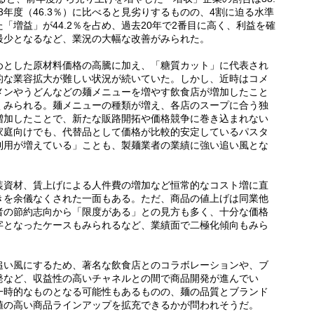
23年度（46.3％）に比べると見劣りするものの、4割に迫る水準
「増益」が44.2％を占め、過去20年で2番目に高く、利益を確
同最少となるなど、業況の大幅な改善がみられた。
めとした原材料価格の高騰に加え、「糖質カット」に代表され
的な業容拡大が難しい状況が続いていた。しかし、近時はコメ
メンやうどんなどの麺メニューを増やす飲食店が増加したこと
くみられる。麺メニューの種類が増え、各店のスープに合う独
増加したことで、新たな販路開拓や価格競争に巻き込まれない
家庭向けでも、代替品として価格が比較的安定しているパスタ
利用が増えている」ことも、製麺業者の業績に強い追い風とな
装資材、賃上げによる人件費の増加など恒常的なコスト増に直
きを余儀なくされた一面もある。ただ、商品の値上げは同業他
者の節約志向から「限度がある」との見方も多く、十分な価格
字となったケースもみられるなど、業績面で二極化傾向もみら
追い風にするため、著名な飲食店とのコラボレーションや、ブ
発など、収益性の高いチャネルとの間で商品開発が進んでい
一時的なものとなる可能性もあるものの、麺の品質とブランド
値の高い商品ラインアップを拡充できるかが問われそうだ。