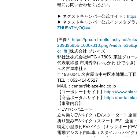
軽にお問い合わせください。
▶ ネクストキャンパー公式サイト：
https
▶ ネクストキャンパー公式インスタグラ
ZHU5bTYyOQ==
[画像7:
https://prcdn.freetls.fastly.ne
289d9b85b-1000x313.png?width=536&qu
or=fff
]株式会社 ブレイズ
弊社は株式会社MTG＜7806. 東証グ
代表取締役 市川秀幸(いちかわ ひでゆき)
＜名古屋本社＞
〒453-0041 名古屋市中村区本陣通二丁
TEL ：052-414-5527
MAIL：center@blaze-inc.co.jp
【コーポレートサイト】
https://www.blaze
【商品ポータルサイト】
https://portal.bla
【事業内容】
＜EVカンパニー＞
立ち乗りEVバイク（EVスクーター）企
折り畳みEVバイク（スマート EV）企画
特定小型原付EVバイク（キックボードE
電動アシスト自転車（スタイル e-バイ