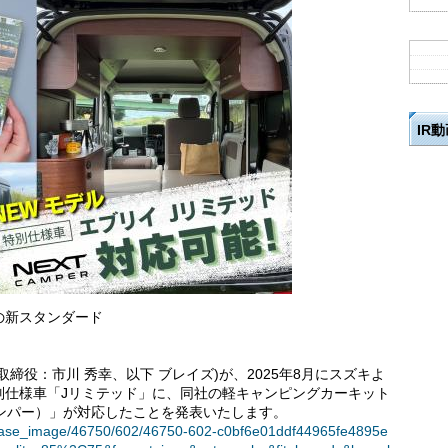
IR
の新スタンダード
締役：市川 秀幸、以下 ブレイズ)が、2025年8月にスズキよ
別仕様車「Jリミテッド」に、同社の軽キャンピングカーキット
キャンパー）」が対応したことを発表いたします。
t/release_image/46750/602/46750-602-c0bf6e01ddf44965fe4895e