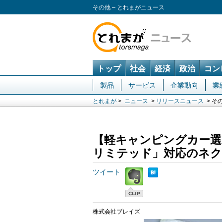
その他 – とれまがニュース
トップ
社会
経済
政治
コン
製品
サービス
企業動向
業
とれまが
>
ニュース
>
リリースニュース
> そ
【軽キャンピングカー選
リミテッド」対応のネク
ツイート
株式会社ブレイズ