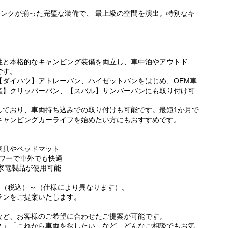
・シンクが揃った完璧な装備で、 最上級の空間を演出。特別なキ
性と本格的なキャンピング装備を両立し、車中泊やアウトド
です。
【ダイハツ】アトレーバン、ハイゼットバンをはじめ、OEM車
産】クリッパーバン、【スバル】サンバーバンにも取り付け可
しており、車両持ち込みでの取り付けも可能です。最短1か月で
キャンピングカーライフを始めたい方にもおすすめです。
家具やベッドマット
ャワーで車外でも快適
な家電製品が使用可能
0円（税込）～（仕様により異なります）。
ランをご提案いたします。
など、お客様のご希望に合わせたご提案が可能です。
？」「これから車両を探したい」など、どんなご相談でもお気