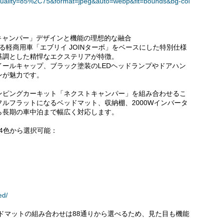
uality=85%2C75&format=jpeg&auto=webp&fit=bounds&bg-col
トキャンパー」デザインと機能の理想的な融合
る軽商用車「エブリイ JOINターボ」をベースにした特別仕様
基調とした精悍なエクステリアが特徴。
ールキャップ、ブラック塗装のLEDヘッドランプやドアハン
ンが魅力です。
ンピングカーキット「ネクストキャンパー」を組み合わせるこ
ルフラットになるベッドマット、収納棚、2000Wインバータ
ら長期の車中泊まで幅広く対応します。
4色から選択可能：
ら
ed/
ドマットの組み合わせは88通りから選べるため、見た目も機能