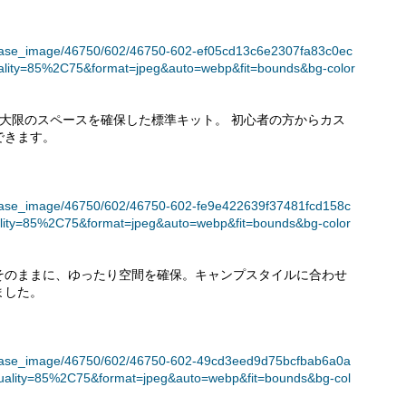
t/release_image/46750/602/46750-602-ef05cd13c6e2307fa83c0ec
lity=85%2C75&format=jpeg&auto=webp&fit=bounds&bg-color
て最大限のスペースを確保した標準キット。 初心者の方からカス
できます。
t/release_image/46750/602/46750-602-fe9e422639f37481fcd158c
lity=85%2C75&format=jpeg&auto=webp&fit=bounds&bg-color
品はそのままに、ゆったり空間を確保。キャンプスタイルに合わせ
ました。
t/release_image/46750/602/46750-602-49cd3eed9d75bcfbab6a0a
ality=85%2C75&format=jpeg&auto=webp&fit=bounds&bg-col