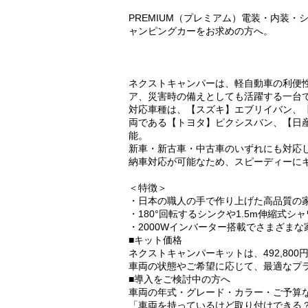
PREMIUM（プレミアム）電装・内装
ャンピングカーをお求めの方へ。
ネクストキャンパーは、軽自動車の利便
ア、災害時の備えとしても活躍する一台
対応車種は、【スズキ】エブリイバン、
両である【トヨタ】ピクシスバン、【日
能。
新車・新古車・中古車のいずれにも対応
納車対応が可能なため、スピーディーに
＜特徴＞
・日本の職人の手で作り上げた高品質の
・180°回転するシンクや1.5m伸縮式シ
・2000Wインバーター搭載でさまざま
■キット価格
ネクストキャンパーキットは、492,80
車両の状態やご希望に応じて、最適なプ
■導入をご検討中の方へ
車両の年式・グレード・カラー・ご予算
「車両を持っているけど取り付けできる