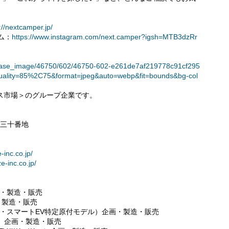
://nextcamper.jp/
ム：
https://www.instagram.com/next.camper?igsh=MTB3dzRr
t/release_image/46750/602/46750-602-e261de7af219778c91cf295
ality=85%2C75&format=jpeg&auto=webp&fit=bounds&bg-col
ロース市場＞のグループ企業です。
目三十番地
-inc.co.jp/
ze-inc.co.jp/
画・製造・販売
・製造・販売
V・スマートEV特定原付モデル）企画・製造・販売
ク）企画・製造・販売