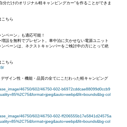
自分だけのオリジナル軽キャンピングカー”を作ることができま
はこちら
ャンペーン」も適応可能！
ー増設を無料でプレゼント。車中泊に欠かせない電源ユニット
ャンペーンは、ネクストキャンパーをご検討中の方にとって絶
はこちら
69/
ー)は、デザイン性・機能・品質の全てにこだわった軽キャンピング
t/release_image/46750/602/46750-602-b6972cddcae88099d0ccb9
uality=85%2C75&format=jpeg&auto=webp&fit=bounds&bg-col
t/release_image/46750/602/46750-602-ff206555b17e5841d24575a
uality=85%2C75&format=jpeg&auto=webp&fit=bounds&bg-col