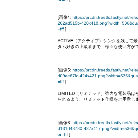
[画像4:
https://prcdn.freetls.fastly.ne
202ad515b-420x418.png?width=536&qua
=fff
]
ACTIVE（アクティブ）シンクを残し
タム好きの上級者まで、様々な使い方が
[画像5:
https://prcdn.freetls.fastly.ne
d09ae67fc-424x421.png?width=536&qua
=fff
]
LIMITED（リミテッド）強力な電装
られるよう、リミテッド仕様をご用意し
[画像6:
https://prcdn.freetls.fastly.ne
d131d43780-437x417.png?width=536&qu
or=fff
]