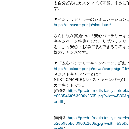
も自分好みにカスタマイズ可能。まさに“
す。
▼インテリアカラーのシミュレーション
https://nextcamper.jp/simulator/
さらに現在実施中の「安心バッテリーキ
キャンペーン特典として、サブバッテリ
を、より安心・お得に導入できるこのキ
好のチャンスです。
▼「安心バッテリーキャンペーン」詳細
https://nextcamper.jp/news/campaign/15
ネクストキャンパーとは？
NEXT CAMPER(ネクストキャンパ
カーキットです。
[画像2:
https://prcdn.freetls.fastly.ne
e063546f0f-3900x2605.jpg?width=536&q
or=fff
]
[画像3:
https://prcdn.freetls.fastly.ne
a26e95ebc-3900x2605.jpg?width=536&q
or=fff
]