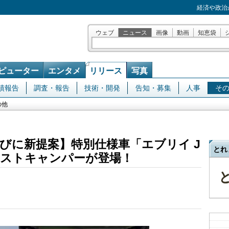
経済や政治
ウェブ
ニュース
画像
動画
知恵袋
ピューター
エンタメ
リリース
写真
績報告
調査・報告
技術・開発
告知・募集
人事
そ
の他
びに新提案】特別仕様車「エブリイ J
とれ
ストキャンパーが登場！