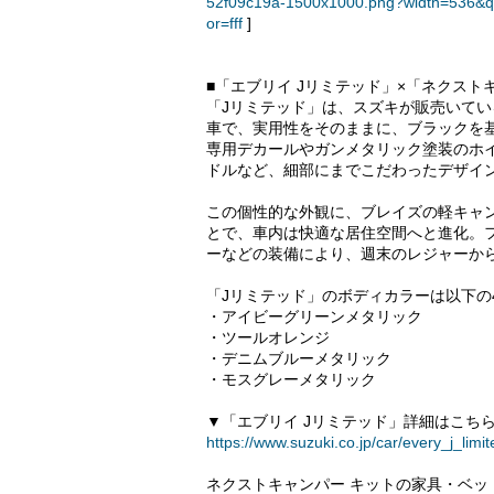
52f09c19a-1500x1000.png?width=536&q
or=fff
]
■「エブリイ Jリミテッド」×「ネクス
「Jリミテッド」は、スズキが販売いてい
車で、実用性をそのままに、ブラックを
専用デカールやガンメタリック塗装のホイ
ドルなど、細部にまでこだわったデザイ
この個性的な外観に、ブレイズの軽キャ
とで、車内は快適な居住空間へと進化。フ
ーなどの装備により、週末のレジャーか
「Jリミテッド」のボディカラーは以下の
・アイビーグリーンメタリック
・ツールオレンジ
・デニムブルーメタリック
・モスグレーメタリック
▼「エブリイ Jリミテッド」詳細はこち
https://www.suzuki.co.jp/car/every_j_limit
ネクストキャンパー キットの家具・ベッ