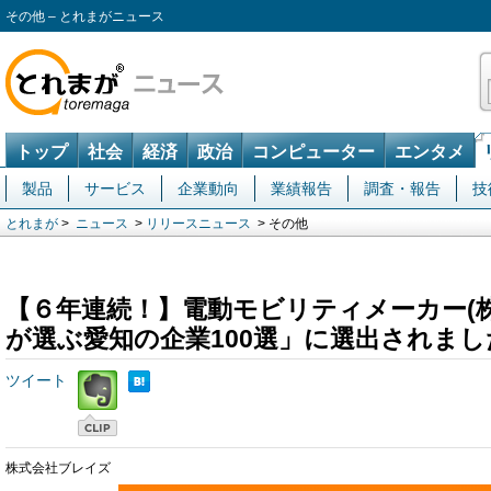
その他 – とれまがニュース
トップ
社会
経済
政治
コンピューター
エンタメ
製品
サービス
企業動向
業績報告
調査・報告
技
とれまが
>
ニュース
>
リリースニュース
> その他
【６年連続！】電動モビリティメーカー(
が選ぶ愛知の企業100選」に選出されまし
ツイート
株式会社ブレイズ