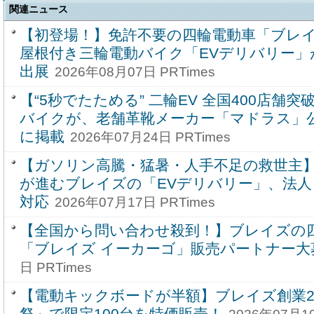
関連ニュース
【初登場！】免許不要の四輪電動車「ブレイ
屋根付き三輪電動バイク「EVデリバリー」がCa
出展
2026年08月07日 PRTimes
【“5秒でたためる” 二輪EV 全国400店舗
バイクが、老舗革靴メーカー「マドラス」
に掲載
2026年07月24日 PRTimes
【ガソリン高騰・猛暑・人手不足の救世主
が進むブレイズの「EVデリバリー」、法
対応
2026年07月17日 PRTimes
【全国から問い合わせ殺到！】ブレイズの
「ブレイズ イーカーゴ」販売パートナー大
日 PRTimes
【電動キックボードが半額】ブレイズ創業2
祭」で限定100台を特価販売！