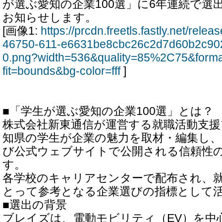
が選ぶ愛知の企業100選」に6年連続で選
お知らせします。
[画像1:
https://prcdn.freetls.fastly.net/rel
46750-611-e6631be8cbc26c2d7d60b2c90
0.png?width=536&quality=85%2C75&form
fit=bounds&bg-color=fff
]
■「学生が選ぶ愛知の企業100選」とは？
株式会社新東通信が運営する就職活動支
知県の学生が企業の魅力を取材・編集し
び公式ウェブサイトで公開される信頼性
す。
各学校のキャリアセンターで配布され、
とって参考となる企業選びの指標として
■選出の背景
ブレイズは、電動モビリティ（EV）を中