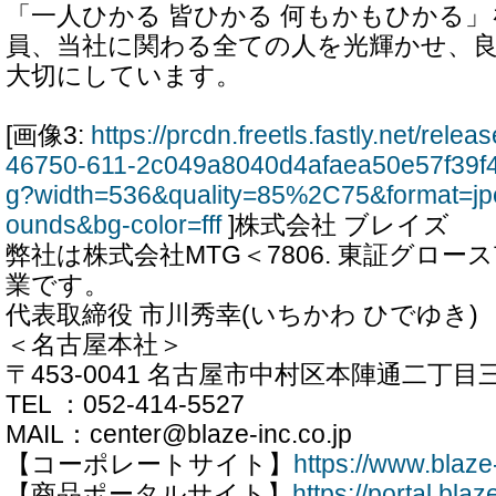
「一人ひかる 皆ひかる 何もかもひかる
員、当社に関わる全ての人を光輝かせ、
大切にしています。
[画像3:
https://prcdn.freetls.fastly.net/rel
46750-611-2c049a8040d4afaea50e57f39f
g?width=536&quality=85%2C75&format=jp
ounds&bg-color=fff
]株式会社 ブレイズ
弊社は株式会社MTG＜7806. 東証グロ
業です。
代表取締役 市川秀幸(いちかわ ひでゆき)
＜名古屋本社＞
〒453-0041 名古屋市中村区本陣通二丁目
TEL ：052-414-5527
MAIL：center@blaze-inc.co.jp
【コーポレートサイト】
https://www.blaze-
【商品ポータルサイト】
https://portal.blaz