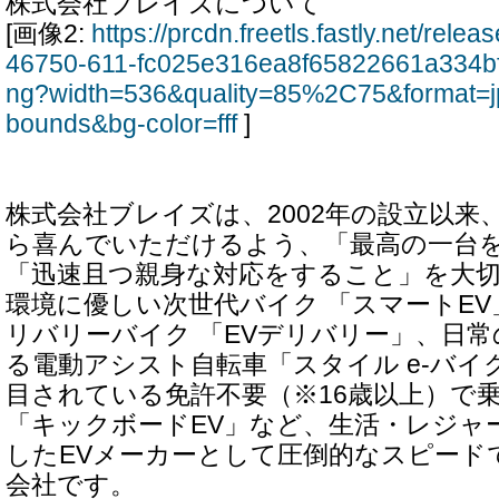
株式会社ブレイズについて
[画像2:
https://prcdn.freetls.fastly.net/rel
46750-611-fc025e316ea8f65822661a334b
ng?width=536&quality=85%2C75&format=j
bounds&bg-color=fff
]
株式会社ブレイズは、2002年の設立以来
ら喜んでいただけるよう、「最高の一台
「迅速且つ親身な対応をすること」を大
環境に優しい次世代バイク 「スマートE
リバリーバイク 「EVデリバリー」、日
る電動アシスト自転車「スタイル e-バイ
目されている免許不要（※16歳以上）で
「キックボードEV」など、生活・レジャ
したEVメーカーとして圧倒的なスピード
会社です。