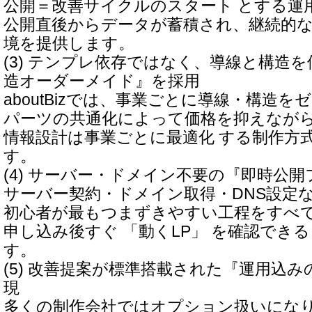
公開＝改善サイクルのスタート とする運
公開直後からデータが蓄積され、継続的
境を提供します。
(3) テンプレ依存ではなく、導線と構造
造オーダーメイド』を採用
aboutBizでは、事業ごとに導線・構造を
パーツの共通化によって価格を抑えなが
情報設計は事業ごとに最適化 する制作方
す。
(4) サーバー・ドメイン不要の『即時公
サーバー契約・ドメイン取得・DNS設定
初心者が最もつまずきやすい工程をすべ
申し込み後すぐ 「動くLP」 を確認でき
す。
(5) 改善提案が標準搭載された『運用込
現
多くの制作会社ではオプション扱いにな