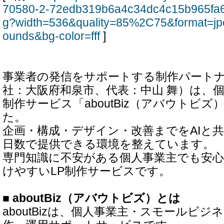
70580-2-72edb319b6a4c34dc4c15b965fa
g?width=536&quality=85%2C75&format=jp
ounds&bg-color=fff
]
事業者の発信をサポートする制作パートナー Re
社：大阪府和泉市、代表：中山 舞）は、個
制作サービス「aboutBiz（アバウトビ
た。
企画・構成・デザイン・改善までをAIと
日数で提供できる環境を整えています。
専門知識に不安がある個人事業主でも安
けやすいLP制作サービスです。
■ aboutBiz（アバウトビズ）とは
aboutBizは、個人事業主・スモールビジ