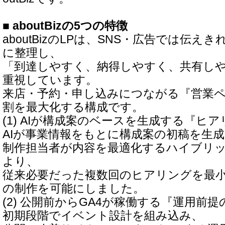
■ aboutBizの5つの特徴
aboutBizのLPは、SNS・広告では伝え
に整理し、
「到達しやすく、納得しやすく、共有しや
重視しています。
来店・予約・申し込みにつながる『営業
割を最大化する構成です。
(1) AIが構成案のベースを生成する『ヒ
AIが事業情報をもとに構成案の初稿を生
制作担当者が内容を最適化するハイブリ
より、
従来必要だった複数回のヒアリングを最
の制作を可能にしました。
(2) 公開前からGA4が稼働する『運用前提
初期段階でイベント設計を組み込み、