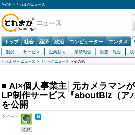
その他 – とれまがニュース
トップ
社会
経済
政治
コンピューター
エンタメ
製品
サービス
企業動向
業績報告
調査・報告
技
とれまが
>
ニュース
>
リリースニュース
> その他
■ AI×個人事業主│元カメラマン
LP制作サービス『aboutBiz（
を公開
ツイート