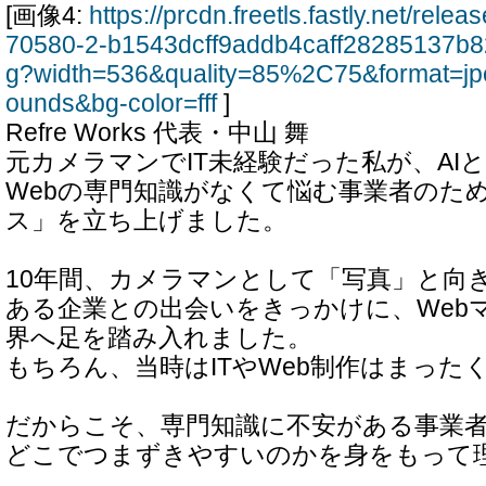
[画像4:
https://prcdn.freetls.fastly.net/rel
70580-2-b1543dcff9addb4caff28285137b
g?width=536&quality=85%2C75&format=jp
ounds&bg-color=fff
]
Refre Works 代表・中山 舞
元カメラマンでIT未経験だった私が、AI
Webの専門知識がなくて悩む事業者のため
ス」を立ち上げました。
10年間、カメラマンとして「写真」と向
ある企業との出会いをきっかけに、Web
界へ足を踏み入れました。
もちろん、当時はITやWeb制作はまった
だからこそ、専門知識に不安がある事業
どこでつまずきやすいのかを身をもって