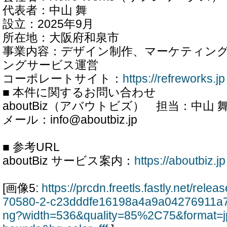
代表者：中山 舞
設立：2025年9月
所在地：大阪府和泉市
事業内容：デザイン制作、マーケティング支
ングサービス運営
コーポレートサイト：
https://refreworks.jp
■ 本件に関するお問い合わせ
aboutBiz（アバウトビズ） 担当：中山 
メール：info@aboutbiz.jp
■ 参考URL
aboutBiz サービス案内：
https://aboutbiz.jp
[画像5:
https://prcdn.freetls.fastly.net/rel
70580-2-c23dddfe16198a4a9a04276911a
ng?width=536&quality=85%2C75&format=j