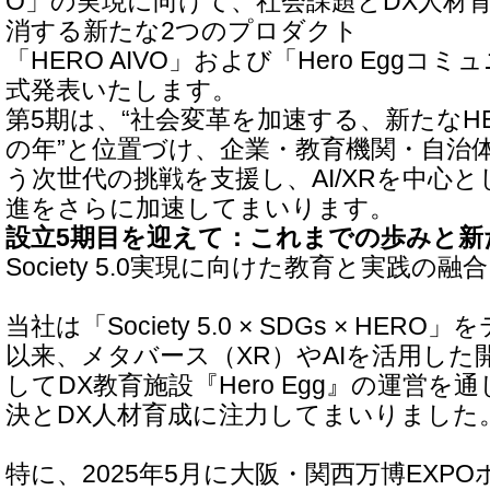
O」の実現に向けて、社会課題とDX人材
消する新たな2つのプロダクト
「HERO AIVO」および「Hero Egg
式発表いたします。
第5期は、“社会変革を加速する、新たなH
の年”と位置づけ、企業・教育機関・自治
う次世代の挑戦を支援し、AI/XRを中心と
進をさらに加速してまいります。
設立5期目を迎えて：これまでの歩みと新
Society 5.0実現に向けた教育と実践の融合
当社は「Society 5.0 × SDGs × HE
以来、メタバース（XR）やAIを活用した
してDX教育施設『Hero Egg』の運営を
決とDX人材育成に注力してまいりました
特に、2025年5月に大阪・関西万博EXP