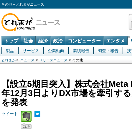
その他 – とれまがニュース
トップ
社会
経済
政治
コンピューター
エンタメ
製品
サービス
企業動向
業績報告
調査・報告
技
とれまが
>
ニュース
>
リリースニュース
> その他
【設立5期目突入】株式会社Meta He
年12月3日よりDX市場を牽引す
を発表
ツイート