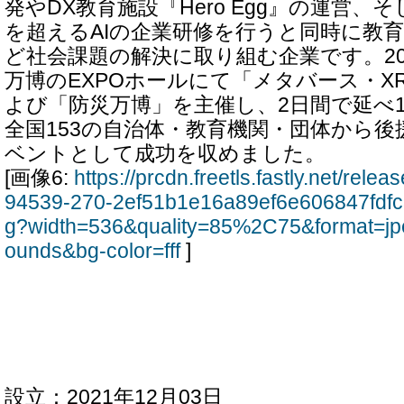
発やDX教育施設『Hero Egg』の運営、そ
を超えるAIの企業研修を行うと同時に教
ど社会課題の解決に取り組む企業です。20
万博のEXPOホールにて「メタバース・X
よび「防災万博」を主催し、2日間で延べ14
全国153の自治体・教育機関・団体から
ベントとして成功を収めました。
[画像6:
https://prcdn.freetls.fastly.net/rel
94539-270-2ef51b1e16a89ef6e606847fdf
g?width=536&quality=85%2C75&format=jp
ounds&bg-color=fff
]
設立：2021年12月03日