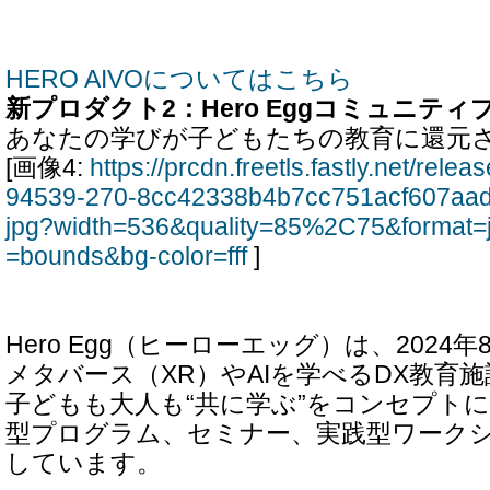
HERO AIVOについてはこちら
新プロダクト2：Hero Eggコミュニティ
あなたの学びが子どもたちの教育に還元
[画像4:
https://prcdn.freetls.fastly.net/rel
94539-270-8cc42338b4b7cc751acf607aa
jpg?width=536&quality=85%2C75&format=
=bounds&bg-color=fff
]
Hero Egg（ヒーローエッグ）は、2024
メタバース（XR）やAIを学べるDX教育
子どもも大人も“共に学ぶ”をコンセプトに
型プログラム、セミナー、実践型ワーク
しています。