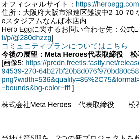
オフィシャルサイト：
https://heroegg.com
住所：大阪府大阪市浪速区難波中2-10-7
eスタジアムなんば本店内
Hero Eggに関するお問い合わせ先：公式LI
ti/p/@280dhzzg
]
コミュニティプランについてはこちら
今後の展望：Meta Heroes代表取締役
[画像5:
https://prcdn.freetls.fastly.net/rel
94539-270-64b27bf20b8d076f970bd80c58
png?width=536&quality=85%2C75&format=
=bounds&bg-color=fff
]
株式会社Meta Heroes 代表取締役 松
当社は第5期を、2つの新プロジェクトを