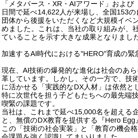
「メタバース・XR・AIアワード」および
日間で延べ14,622人が来場し、全国153
団体から後援をいただくなど大規模イベ
めました。これは、当社の取り組みが、
ていることを示す大きな成果となりまし
加速するAI時代における"HERO"育成の緊
現在、AI技術の爆発的な進化は社会のあ
革しています。しかし、その一方で、技
に活かせる「実践的なDX人材」は依然と
特に次世代を担う子どもたちへの最先端
喫緊の課題です。
当社は、これまで延べ15,000名を超える
と、無償のDX教育を提供する『Hero E
この「技術の社会実装」と「教育の機会
会課題を強く認識してまいりました。