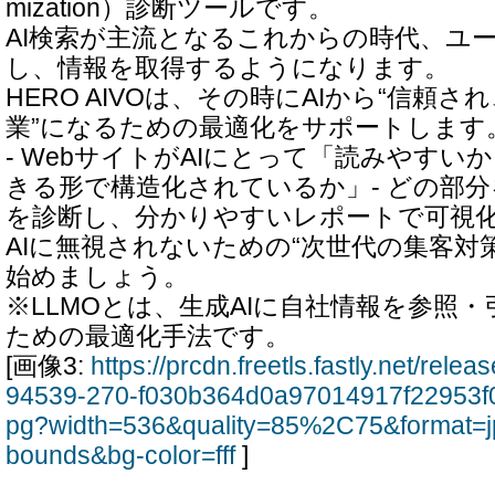
mization）診断ツールです。
AI検索が主流となるこれからの時代、ユー
し、情報を取得するようになります。
HERO AIVOは、その時にAIから“信頼
業”になるための最適化をサポートします
- WebサイトがAIにとって「読みやすいか
きる形で構造化されているか」- どの部
を診断し、分かりやすいレポートで可視
AIに無視されないための“次世代の集客対
始めましょう。
※LLMOとは、生成AIに自社情報を参照
ための最適化手法です。
[画像3:
https://prcdn.freetls.fastly.net/rel
94539-270-f030b364d0a97014917f22953f0
pg?width=536&quality=85%2C75&format=j
bounds&bg-color=fff
]