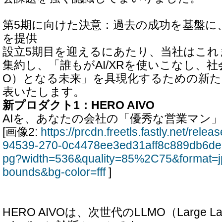
第5期に向けた決意：過去の成功を基盤に
を提供
設立5期目を迎えるにあたり、当社はこれ
集約し、「誰もがAI/XRを使いこなし、社
O）となる未来」を具現化するための新
表いたします。
新プロダクト1：HERO AIVO
AIを、あなたの会社の「優秀な営業マン
[画像2:
https://prcdn.freetls.fastly.net/rel
94539-270-0c4478ee3ed31aff8c889db6de
pg?width=536&quality=85%2C75&format=j
bounds&bg-color=fff
]
HERO AIVOは、次世代のLLMO（Large Langu