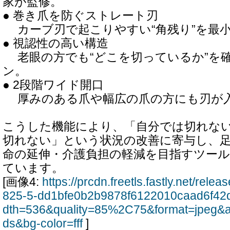
家が監修。
● 巻き爪を防ぐストレート刃
カーブ刃で起こりやすい“角残り”を最
● 視認性の高い構造
老眼の方でも“どこを切っているか”を
ン。
● 2段階ワイド開口
厚みのある爪や幅広の爪の方にも刃が
こうした機能により、「自分では切れな
切れない」という状況の改善に寄与し、
命の延伸・介護負担の軽減を目指すツー
ています。
[画像4:
https://prcdn.freetls.fastly.net/rel
825-5-dd1bfe0b2b9878f6122010caad6f42d
dth=536&quality=85%2C75&format=jpeg&a
ds&bg-color=fff
]