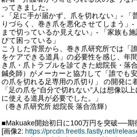
ってきました。
- 「足に手が届かず、爪を切れない」- 
りづらく、巻き爪を悪化させてしまう」-
まで切っているか見えない」- 「家族も
びて困っている」
こうした背景から、巻き爪研究所では「
をケアできる道具」の必要性を感じ、年間1
き爪・爪トラブルを診てきた総院長・落
鍼灸師）がメーカーと協力して「誰でも
の爪を切れる足専用の爪切り」 の開発に
「足の爪を“自分で切れない”人は想像以
に使える道具が必要でした。」
（巻き爪研究所 総院長 落合浩輝）
■Makuake開始初日に100万円を突破─
[画像2:
https://prcdn.freetls.fastly.net/rel