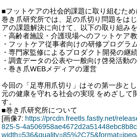
■フットケアの社会的課題に取り組むため
巻き爪研究所では、足の爪切り問題をは
アの課題解決に向けて、以下の取り組み
・高齢者施設・介護現場へのフットケア
・フットケア従事者向けの研修プログラ
・専門家監修によるプロダクト開発の継
・調査データの公表や一般向け啓発活動の
・巻き爪WEBメディアの運営
今回の「足専用爪切り」はその第一歩と
元の健康を守れる社会の実現 をめざして
す。
■巻き爪研究所について
[画像7:
https://prcdn.freetls.fastly.net/rel
825-5-4a506958ae4672d2a51448ebc8b8c
width=536&quality=85%2C75&format=jpeg