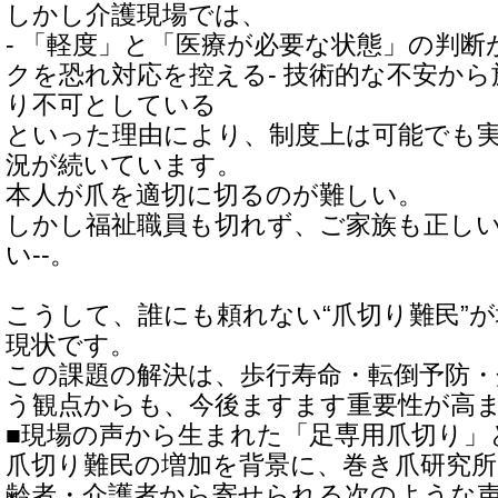
しかし介護現場では、
- 「軽度」と「医療が必要な状態」の判断
クを恐れ対応を控える- 技術的な不安か
り不可としている
といった理由により、制度上は可能でも実
況が続いています。
本人が爪を適切に切るのが難しい。
しかし福祉職員も切れず、ご家族も正し
い--。
こうして、誰にも頼れない“爪切り難民”
現状です。
この課題の解決は、歩行寿命・転倒予防・
う観点からも、今後ますます重要性が高
■現場の声から生まれた「足専用爪切り」
爪切り難民の増加を背景に、巻き爪研究所
齢者・介護者から寄せられる次のような