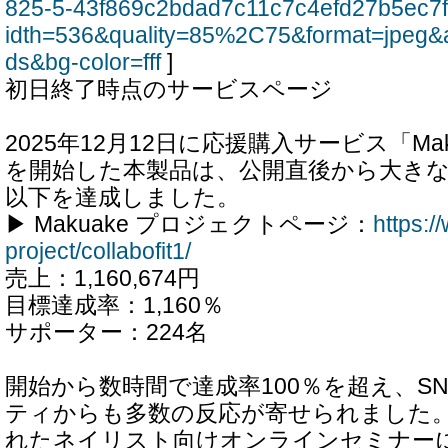
825-5-43f869c2bdad7c11c7c4efd27b5ec7
idth=536&quality=85%2C75&format=jpeg&
ds&bg-color=fff
]
初日終了時点のサービスページ
2025年12月12日に応援購入サービス「Ma
を開始した本製品は、公開直後から大き
以下を達成しました。
▶ Makuake プロジェクトページ：
https:
project/collabofit1/
売上：1,160,674円
目標達成率：1,160％
サポーター：224名
開始から数時間で達成率100％を超え、S
ティからも多数の反応が寄せられました
れたネイリスト向けオンラインセミナーに