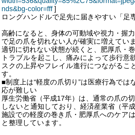
width=536&quality=85%2C75&format=jpeg
nds&bg-color=fff
]
ロングハンドルで足先に届きやすい「足
高齢になると、身体の可動域や視力・握
で足の爪を切れない人が確実に増えてい
適切に切れない状態が続くと、肥厚爪・
トラブルを起こし、痛みによって歩行意
スクの上昇やフレイル進行につながるこ
す。
■制度上は“軽度の爪切り”は医療行為では
応が難しい
厚生労働省（平成17年）は、通常の爪の
しないと通知しており、経済産業省（平成
施設での軽度の巻き爪・肥厚爪へのケア
と整理しています。