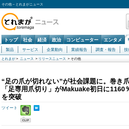
その他 – とれまがニュース
トップ
社会
経済
政治
コンピューター
エンタメ
製品
サービス
企業動向
業績報告
調査・報告
技
とれまが
>
ニュース
>
リリースニュース
> その他
“足の爪が切れない”が社会課題に。巻き
「足専用爪切り」がMakuake初日に1160
を突破
ツイート