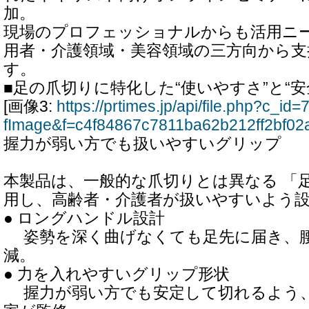
加。
現場のプロフェッショナルからも活用ニ
用者・介護領域・美容領域の三方向から
す。
■足の爪切りに特化した“使いやすさ”と“安
[画像3:
https://prtimes.jp/api/file.php?c_i
fImage&f=c4f84867c7811ba62b212ff2bf02a
握力が弱い方でも扱いやすいグリップ
本製品は、一般的な爪切りとは異なる 「足
用し、高齢者・介護者が扱いやすいよう
● ロングハンドル設計
姿勢を深く曲げなくても足先に届き、腰
減。
● 力を入れやすいグリップ形状
握力が弱い方でも安定して切れるよう、