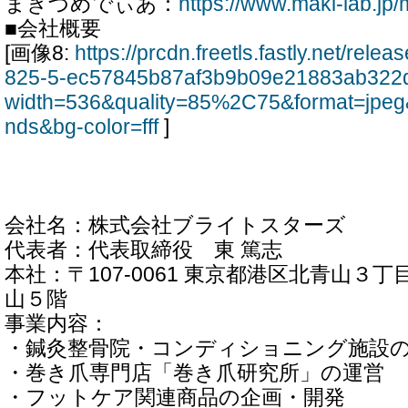
まきづめでぃあ：
https://www.maki-lab.jp
■会社概要
[画像8:
https://prcdn.freetls.fastly.net/rel
825-5-ec57845b87af3b9b09e21883ab322
width=536&quality=85%2C75&format=jpeg
nds&bg-color=fff
]
会社名：株式会社ブライトスターズ
代表者：代表取締役 東 篤志
本社：〒107-0061 東京都港区北青山３丁
山５階
事業内容：
・鍼灸整骨院・コンディショニング施設
・巻き爪専門店「巻き爪研究所」の運営
・フットケア関連商品の企画・開発