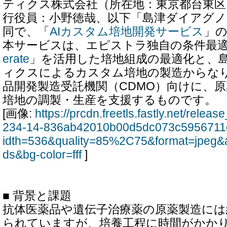
ティクス株式会社（所在地：東京都台東区
行役員：小野徳哉、以下「島津ダイアグ
同で、「
AIカスタム培地開発サービス
」
本サービスは、エピストラ独自の条件最適
erate
」を活用した培地組成の最適化と、
ィクスによるカスタム培地の製造からな
品開発製造受託機関（CDMO）向けに、
培地の調製・生産を支援するものです。
[画像:
https://prcdn.freetls.fastly.net/rele
234-14-836ab42010b00d5dc073c5956711c
idth=536&quality=85%2C75&format=jpeg&
ds&bg-color=fff
]
■ 背景と課題
抗体医薬品や遺伝子治療薬の原薬製造には
られていますが、培養工程に時間がかか