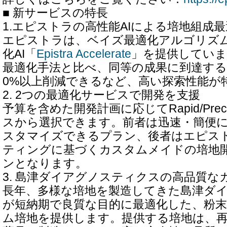
■ 新サービスの特長
1.エピストラの高性能AIによる培地組成
エピストラは、ベイズ最適化アルゴリズ
化AI「
Epistra Accelerate
」を提供していま
最適化手法と比べ、同等の成果に到達する
0%以上削減できるなど、高い探索性能が
2. 2つの最適化サービスで開発を支援
予算を含めた開発計画に応じてRapid/Pre
スから選択できます。前者は迅速・簡便
スタマイズできるプラン、後者はエピス
ティングに基づくカスタムメイドの培地
ンとなります。
3. 島津ダイアグノスティクスの高品質な
長年、多様な培地を製造してきた島津ダ
が短納期で良質な目的に最適化した、粉
ム培地を提供します。提供する培地は、