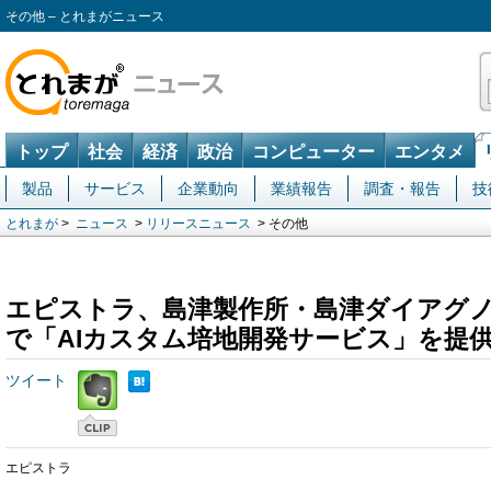
その他 – とれまがニュース
トップ
社会
経済
政治
コンピューター
エンタメ
製品
サービス
企業動向
業績報告
調査・報告
技
とれまが
>
ニュース
>
リリースニュース
> その他
エピストラ、島津製作所・島津ダイアグ
で「AIカスタム培地開発サービス」を提
ツイート
エピストラ