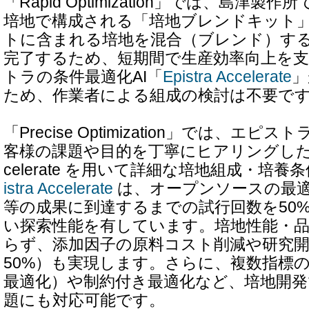
「Rapid Optimization」では、島津
培地で構成される「培地ブレンドキット
トに含まれる培地を混合（ブレンド）す
完了するため、短期間で生産効率向上を
トラの条件最適化AI「
Epistra Accelerate
」
ため、作業者による組成の検討は不要で
「Precise Optimization」では、エ
客様の課題や目的を丁寧にヒアリングしたうえで
celerate を用いて詳細な培地組成・培
istra Accelerate
は、オープンソースの最
等の成果に到達するまでの試行回数を50
い探索性能を有しています。培地性能・
らず、添加因子の原料コスト削減や研究開
50%）も実現します。さらに、複数指標
最適化）や制約付き最適化など、培地開発
題にも対応可能です。