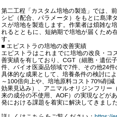
第二工程「カスタム培地の製造」では、
シピ（配合、パラメータ）をもとに島津
スが培地を製造します。作業者は煩雑な
れるとともに、短納期で培地が届くため
す。
■ エピストラの培地の改善実績
エピストラはこれまでに培地の改良・コス
善実績を有しており、CGT（細胞・遺伝子
件、バイオ医薬品領域で7件、その他24
具体的な成果として、培養条件の検討による
～100倍向上や、培地原料コスト70%削
効果見込み）、アニマルオリジンフリー
来の成分の不使用、AOF）の実現などが
発における課題を着実に解決してきまし
詳しくはこちらをご覧ください：
https://