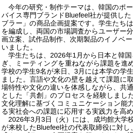
今年の研究・制作テーマは、韓国のポー
バイス専門ブランドBluefeel社が提供
ブラー」の商品企画提案です。学生たち
を編成し、両国の市場調査からユーザー分
画立案、試作品制作、次期製品のイノベ
いました。
学生たちは、2026年1月から日本と韓
ぎ、ミーティングを重ねながら課題を進め
学校の学生9名が来日、3月には本学の学
ました。言語や文化の壁を越えて課題に
場特性や文化の違いを体感しながら、共
とした「共創」のプロセスを経験しまし
文化理解に基づくコミュニケーション能
る実社会への課題に応用する実践力を高
2026年3月3日（火）には、成均館大学
が来校したBluefeel社の代表取締役に対