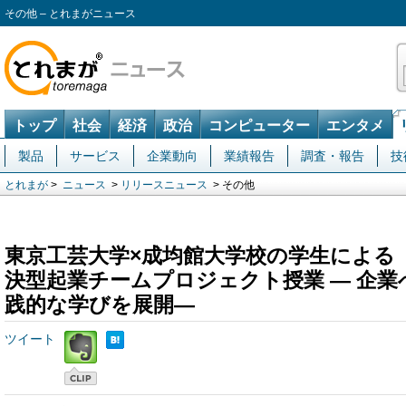
その他 – とれまがニュース
トップ
社会
経済
政治
コンピューター
エンタメ
製品
サービス
企業動向
業績報告
調査・報告
技
とれまが
>
ニュース
>
リリースニュース
> その他
東京工芸大学×成均館大学校の学生による 
決型起業チームプロジェクト授業 ― 企業
践的な学びを展開―
ツイート