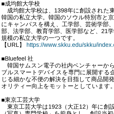
■成均館大学校
成均館大学校は、1398年に創設された
韓国の私立大学。韓国のソウル特別市と京
にキャンパスを構え、工学部、芸術学部、
部、法学部、教育学部、医学部など、21
規模の私立大学の一つです。
【URL】
https://www.skku.edu/skku/index
■Bluefeel 社
韓国サムスン電子の社内ベンチャーから
ブルスマートデバイスを専門に展開する
じる細かな不便の解決を目指して商品開
オリティー向上をモットーとしています
■東京工芸大学
東京工芸大学は1923（大正12）年に創
（写真）専門学校」を前身とし、創設当