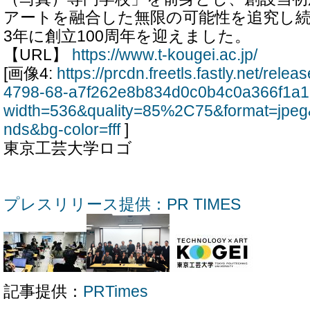
アートを融合した無限の可能性を追究し続
3年に創立100周年を迎えました。
【URL】
https://www.t-kougei.ac.jp/
[画像4:
https://prcdn.freetls.fastly.net/rel
4798-68-a7f262e8b834d0c0b4c0a366f1a1
width=536&quality=85%2C75&format=jpeg
nds&bg-color=fff
]
東京工芸大学ロゴ
プレスリリース提供：PR TIMES
記事提供：
PRTimes