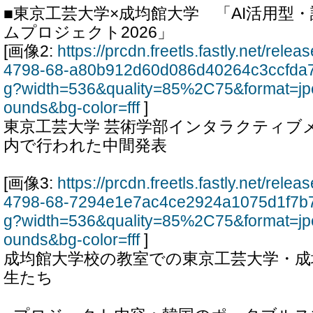
■東京工芸大学×成均館大学 「AI活用型
ムプロジェクト2026」
[画像2:
https://prcdn.freetls.fastly.net/rel
4798-68-a80b912d60d086d40264c3ccfda7
g?width=536&quality=85%2C75&format=jp
ounds&bg-color=fff
]
東京工芸大学 芸術学部インタラクティブ
内で行われた中間発表
[画像3:
https://prcdn.freetls.fastly.net/rel
4798-68-7294e1e7ac4ce2924a1075d1f7b7
g?width=536&quality=85%2C75&format=jp
ounds&bg-color=fff
]
成均館大学校の教室での東京工芸大学・成
生たち