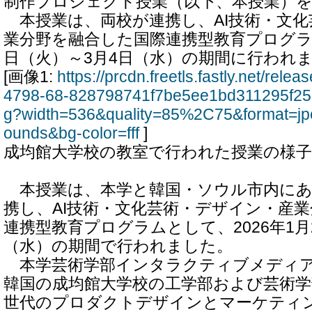
制作プロジェクト授業（以下、本授業）
本授業は、両校が連携し、AI技術・文化
業分野を融合した国際連携型教育プログラムで
日（火）～3月4日（水）の期間に行われ
[画像1:
https://prcdn.freetls.fastly.net/rel
4798-68-828798741f7be5ee1bd311295f25
g?width=536&quality=85%2C75&format=jp
ounds&bg-color=fff
]
成均館大学校の教室で行われた授業の様子
本授業は、本学と韓国・ソウル市内にあ
携し、AI技術・文化芸術・デザイン・産
連携型教育プログラムとして、2026年1月
（水）の期間で行われました。
本学芸術学部インタラクティブメディア
韓国の成均館大学校の工学部および芸術学
世代のプロダクトデザインとマーケティ