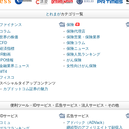
とれまが
カテゴリ一覧
ファイナンス
保険
コラム
保険代理店
世界の株価
保険営業・保険業界
CFD
保険コラム
経済指標
保険ニュース
IR動画
保険人気ランキング
IPO情報
がん保険
金融業界ニュース
女性向けがん保険
MT4
フィスコ
スペシャルタイアップコンテンツ
カブドットコム証券の魅力
便利ツール・IDサービス・広告サービス・法人サービス・その他
IDサービス
広告サービス
コミュ
アドバック（ADVack）
継続型のアフィリエイトで副収入
グラフランキング