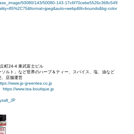
t/release_image/50080/143/50080-143-17c6f70cebe5526c368c549
lity=85%2C75&format=jpeg&auto=webp&fit=bounds&bg-color
丘町24-4 東武富士ビル
ーソルト」など世界のハーブ＆ティー、スパイス、塩、油など
売、店舗運営
ttps://www.jp-greentea.co.jp
：
https://www.tea-boutique.jp
ysalt_JP