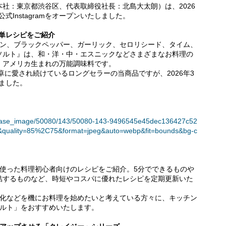
社：東京都渋谷区、代表取締役社長：北島大太朗）は、2026
式Instagramをオープンいたしました。
の簡単レシピをご紹介
オン、ブラックペッパー、ガーリック、セロリシード、タイム、
ソルト』は、和・洋・中・エスニックなどさまざまなお料理の
、アメリカ生まれの万能調味料です。
卓に愛され続けているロングセラーの当商品ですが、2026年3
しました。
】
t/release_image/50080/143/50080-143-9496545e45dec136427c52
quality=85%2C75&format=jpeg&auto=webp&fit=bounds&bg-c
ーズを使った料理初心者向けのレシピをご紹介。5分でできるものや
結するものなど、時短やコスパに優れたレシピを定期更新いた
変化などを機にお料理を始めたいと考えている方々に、キッチン
ソルト」をおすすめいたします。