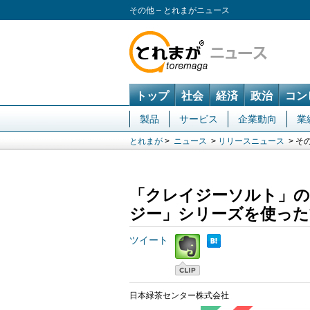
その他 – とれまがニュース
トップ
社会
経済
政治
コン
製品
サービス
企業動向
業
とれまが
>
ニュース
>
リリースニュース
> そ
「クレイジーソルト」の公
ジー」シリーズを使った
ツイート
日本緑茶センター株式会社