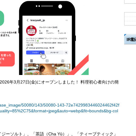
IR
が2026年3月27日(金)にオープンしました！ 料理初心者向けの簡
t/release_image/50080/143/50080-143-72e7429983446024462f42f
uality=85%2C75&format=jpeg&auto=webp&fit=bounds&bg-col
ジーソルト」、「茶語（Cha Yū）」、「ティーブティック」