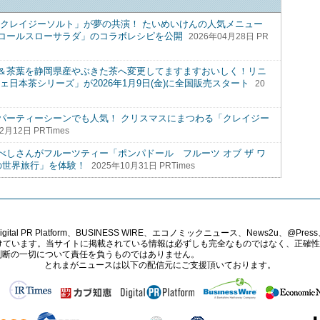
「クレイジーソルト」が夢の共演！ たいめいけんの人気メニュー
コールスローサラダ」のコラボレシピを公開
2026年04月28日 PR
＆茶葉を静岡県産やぶきた茶へ変更してますますおいしく！リニ
日本茶シリーズ」が2026年1月9日(金)に全国販売スタート
20
パーティーシーンでも人気！ クリスマスにまつわる「クレイジー
2月12日 PRTimes
しさんがフルーツティー「ポンパドール フルーツ オブ ザ ワ
の世界旅行」を体験！
2025年10月31日 PRTimes
PR Platform、BUSINESS WIRE、エコノミックニュース、News2u、@Press、
報提供を受けています。当サイトに掲載されている情報は必ずしも完全なものではなく、正
判断の一切について責任を負うものではありません。
とれまがニュースは以下の配信元にご支援頂いております。