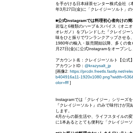
を手がける日本緑茶センター株式会社（本
年3月27日(金)に「クレイジーソルト」の公
■公式Instagramでは料理初心者向け
岩塩と6種類のハーブ＆スパイス（オニ
オレガノ）をブレンドした『クレイジー
味をひと振りでワンランクアップさせる
1980年の輸入・販売開始以降、多くの食
月27日(金)に公式Instagramをオープン
アカウント名：クレイジーソルト【公式
アカウントID：
@krazysalt_jp
[画像2:
https://prcdn.freetls.fastly.ne
b404916a11-1920x1080.png?width=536&
olor=fff
]
Instagramでは「クレイジー」シリ
『クレイジーソルト』のみで味付けが完
します。
4月からの新生活や、ライフスタイルの
に1本あるととても便利な「クレイジー