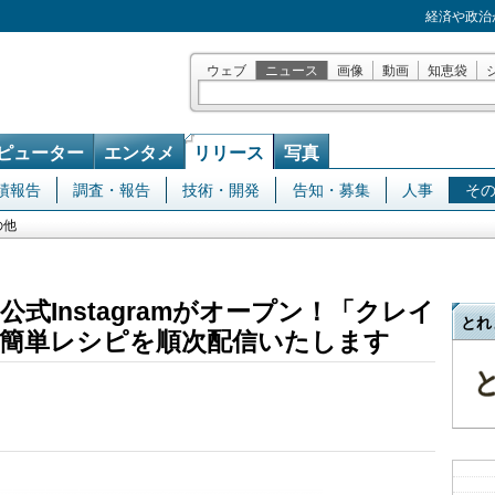
経済や政治
ウェブ
ニュース
画像
動画
知恵袋
ピューター
エンタメ
リリース
写真
績報告
調査・報告
技術・開発
告知・募集
人事
そ
の他
式Instagramがオープン！「クレイ
とれ
簡単レシピを順次配信いたします