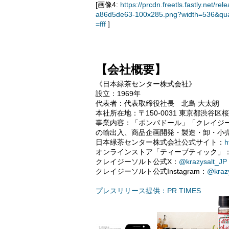
[画像4:
https://prcdn.freetls.fastly.ne
a86d5de63-100x285.png?width=536&qua
=fff
]
【会社概要】
《日本緑茶センター株式会社》
設立：1969年
代表者：代表取締役社長 北島 大太朗
本社所在地：〒150-0031 東京都渋谷区桜
事業内容：「ポンパドール」「クレイジ
の輸出入、商品企画開発・製造・卸・小
日本緑茶センター株式会社公式サイト：
h
オンラインストア「ティーブティック」
クレイジーソルト公式X：
@krazysalt_JP
クレイジーソルト公式Instagram：
@kraz
プレスリリース提供：PR TIMES