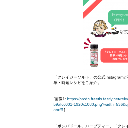
「クレイジーソルト」の公式Instagram
単・時短レシピをご紹介。
[画像1:
https://prcdn.freetls.fastly.ne
b9afcc001-1920x1080.png?width=536&q
or=fff
]
「ポンパドール」ハーブティー、「クレイ