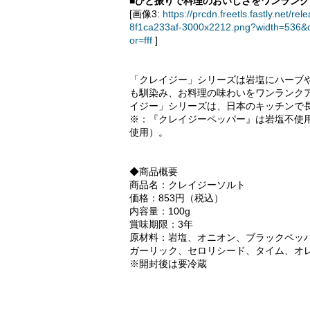
■ひと振りで料理のおいしさをワンラン
[画像3:
https://prcdn.freetls.fastly.ne
8f1ca233af-3000x2212.png?width=536&
or=fff
]
「クレイジー」シリーズは岩塩にハーブ
も馴染み、お料理の味わいをワンランク
イジー」シリーズは、日本のキッチンで
※：『クレイジーペッパー』は岩塩不使用
使用）。
◆商品概要
商品名：クレイジーソルト
価格：853円（税込）
内容量：100g
賞味期限：3年
原材料：岩塩、オニオン、ブラックペッ
ガーリック、セロリシード、タイム、オ
※開封後は要冷蔵