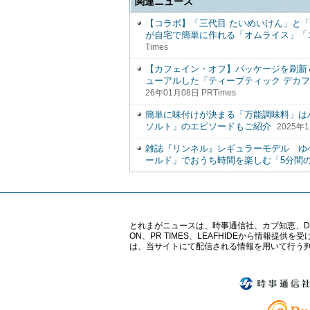
関連ニュース
【コラボ】「三代目 たいめいけん」と
が自宅で簡単に作れる「オムライス」「
Times
【カフェイン・オフ】パッケージを刷新
ューアルした「ティーブティック デカフェ
26年01月08日 PRTimes
簡単に味付けが決まる「万能調味料」は
ソルト」のエピソードもご紹介
2025年1
雑誌『リンネル』レギュラーモデル ゆべ
ールド」でおうち時間を楽しむ「5分間
とれまがニュースは、時事通信社、カブ知恵、Digital 
ON、PR TIMES、LEAFHIDEから情
は、当サイトにて配信される情報を用いて行う