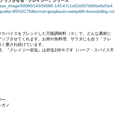
クアップさせる「クレイジー」シリーズ
t/release_image/50080/143/50080-143-67c1a52e557b865e8af1b4
quality=85%2C75&format=jpeg&auto=webp&fit=bounds&bg-col
やスパイスをブレンドした万能調味料（※）で、どんな素材に
アップさせてくれます。お肉や魚料理、サラダにも合う「クレ
長く愛され続けています。
。『クレイジー岩塩』は岩塩100％です（ハーブ・スパイス不
パー、
レガノ