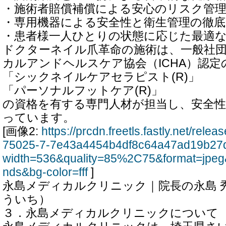
・施術者賠償補償による安心のリスク管
・専用機器による安全性と衛生管理の徹底
・患者様一人ひとりの状態に応じた最適
ドクターネイル爪革命の施術は、一般社団
カルアンドヘルスケア協会（ICHA）認定
「シックネイルケアセラピスト(R)」
「パーソナルフットケア(R)」
の資格を有する専門人材が担当し、安全
っています。
[画像2:
https://prcdn.freetls.fastly.net/rel
75025-7-7e43a4454b4df8c64a47ad19b27d
width=536&quality=85%2C75&format=jpeg
nds&bg-color=fff
]
永島メディカルクリニック｜院長の永島 
ういち）
３．永島メディカルクリニックについて