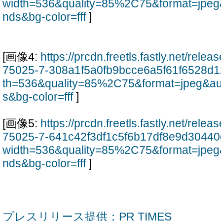
width=536&quality=85%2C75&format=jpeg
nds&bg-color=fff
]
[画像4:
https://prcdn.freetls.fastly.net/rel
75025-7-308a1f5a0fb9bcce6a5f61f6528d1
th=536&quality=85%2C75&format=jpeg&au
s&bg-color=fff
]
[画像5:
https://prcdn.freetls.fastly.net/rel
75025-7-641c42f3df1c5f6b17df8e9d30440
width=536&quality=85%2C75&format=jpeg
nds&bg-color=fff
]
プレスリリース提供：PR TIMES