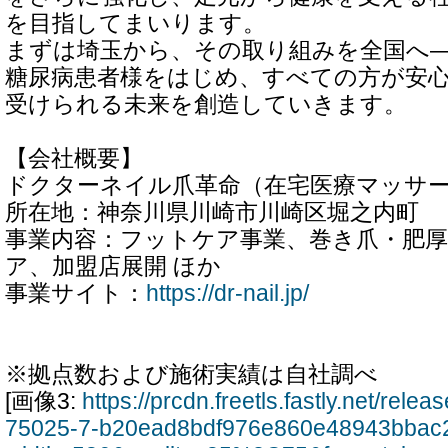
を目指してまいります。
まずは埼玉から、その取り組みを全国へ
糖尿病患者様をはじめ、すべての方が安
受けられる未来を創造していきます。
【会社概要】
ドクターネイル爪革命（在宅医療マッサ
所在地：神奈川県川崎市川崎区堀之内町
事業内容：フットケア事業、巻き爪・肥厚
ア、加盟店展開 ほか
事業サイト：
https://dr-nail.jp/
※拠点数および施術実績は自社調べ
[画像3:
https://prcdn.freetls.fastly.net/rel
75025-7-b20ead8bdf976e860e48943bbac2