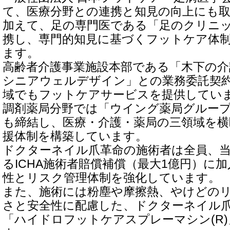
て、医療分野との連携と知見の向上にも
加えて、足の専門医である「足のクリニ
携し、専門的知見に基づくフットケア体
ます。
高齢者介護事業施設本部である「木下の介
シニアウェルデザイン」との業務委託契
域でもフットケアサービスを提供してい
調剤薬局分野では「ウイング薬局グルー
も締結し、医療・介護・薬局の三領域を
援体制を構築しています。
ドクターネイル爪革命の施術者は全員、
るICHA施術者賠償補償（最大1億円）に
性とリスク管理体制を強化しています。
また、施術には粉塵や摩擦熱、やけどの
さと安全性に配慮した、ドクターネイル
「ハイドロフットケアスプレーマシン(R