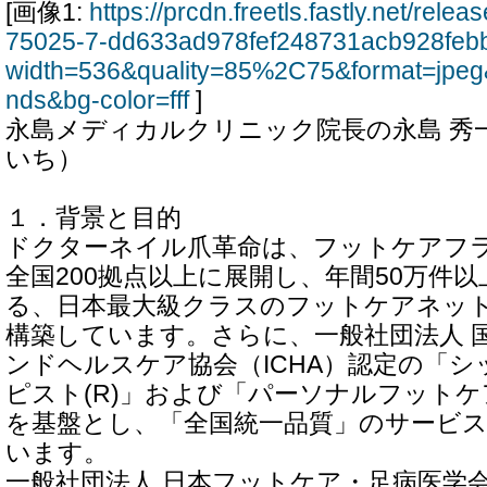
[画像1:
https://prcdn.freetls.fastly.net/rel
75025-7-dd633ad978fef248731acb928feb
width=536&quality=85%2C75&format=jpeg
nds&bg-color=fff
]
永島メディカルクリニック院長の永島 秀
いち）
１．背景と目的
ドクターネイル爪革命は、フットケアフ
全国200拠点以上に展開し、年間50万件
る、日本最大級クラスのフットケアネッ
構築しています。さらに、一般社団法人 
ンドヘルスケア協会（ICHA）認定の「
ピスト(R)」および「パーソナルフットケ
を基盤とし、「全国統一品質」のサービ
います。
一般社団法人 日本フットケア・足病医学