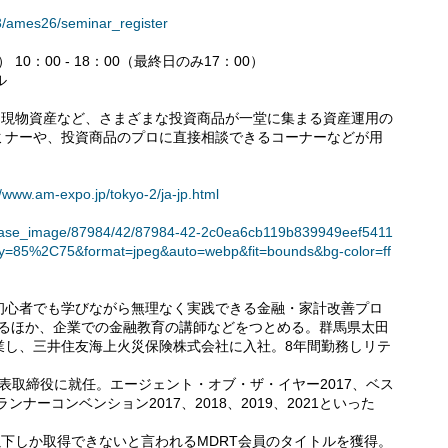
673/ames26/seminar_register
 10：00 - 18：00（最終日のみ17：00）
ル
、現物資産など、さまざまな投資商品が一堂に集まる資産運用の
ミナーや、投資商品のプロに直接相談できるコーナーなどが用
//www.am-expo.jp/tokyo-2/ja-jp.html
t/release_image/87984/42/87984-42-2c0ea6cb119b839949eef5411
ty=85%2C75&format=jpeg&auto=webp&fit=bounds&bg-color=ff
初心者でも学びながら無理なく実践できる金融・家計改善プロ
ge」を運営するほか、企業での金融教育の講師などをつとめる。群馬県太田
業し、三井住友海上火災保険株式会社に入社。8年間勤務しリテ
。
立し、代表取締役に就任。エージェント・オブ・ザ・イヤー2017、ベス
ナーコンベンション2017、2018、2019、2021といった
%以下しか取得できないと言われるMDRT会員のタイトルを獲得。