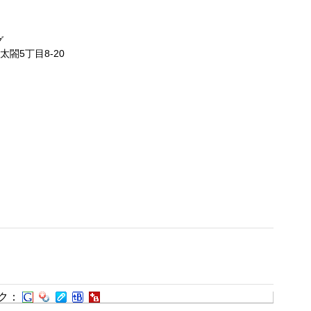
グ
太閤5丁目8-20
ク：