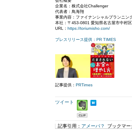
会社概要
企業名：株式会社Challenger
代表者：鳥海翔
事業内容：ファイナンシャルプランニン
本社：〒453-0801 愛知県名古屋市中村区
URL：
https://toriumisho.com/
プレスリリース提供：PR TIMES
記事提供：
PRTimes
ツイート
記事引用：
アメーバ？
ブックマー