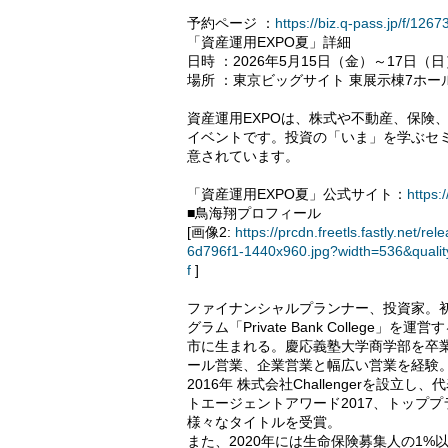
予約ページ ：
https://biz.q-pass.jp/f/12
「資産運用EXPO夏」詳細
日時 ：2026年5月15日（金）～17日（日）
場所 ：東京ビッグサイト 東展示棟7ホー
資産運用EXPOは、株式や不動産、保険
イベントです。投資の「いま」を学ぶセ
意されています。
「資産運用EXPO夏」公式サイト：
https:
■鳥海翔プロフィール
[画像2:
https://prcdn.freetls.fastly.ne
6d796f1-1440x960.jpg?width=536&quali
f
]
ファイナンシャルプランナー、投資家。
グラム「Private Bank Colle
市に生まれる。慶応義塾大学商学部を卒
ール営業、企業営業と幅広い営業を経験
2016年 株式会社Challengerを設
トエージェントアワード2017、トッププラン
様々なタイトルを受賞。
また、2020年には生命保険募集人の1