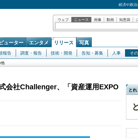
経済や政治
ウェブ
ニュース
画像
動画
知恵袋
ピューター
エンタメ
リリース
写真
績報告
調査・報告
技術・開発
告知・募集
人事
そ
の他
社Challenger、「資産運用EXPO
とれ