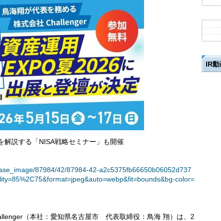
IR
を解説する「NISA戦略セミナー」も開催
t/release_image/87984/42/87984-42-a2c5375fb66650b06052d737
lity=85%2C75&format=jpeg&auto=webp&fit=bounds&bg-color=
lenger（本社：愛知県名古屋市 代表取締役：鳥海 翔）は、2