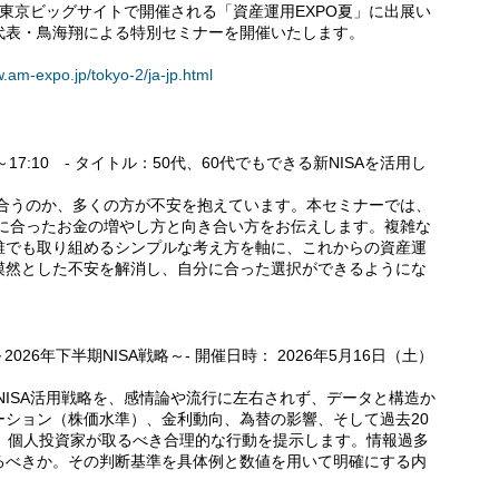
まで東京ビッグサイトで開催される「資産運用EXPO夏」に出展い
代表・鳥海翔による特別セミナーを開催いたします。
w.am-expo.jp/tokyo-2/ja-jp.html
0～17:10 - タイトル：50代、60代でもできる新NISAを活用し
に合うのか、多くの方が不安を抱えています。本セミナーでは、
代に合ったお金の増やし方と向き合い方をお伝えします。複雑な
誰でも取り組めるシンプルな考え方を軸に、これからの資産運
漠然とした不安を解消し、自分に合った選択ができるようにな
026年下半期NISA戦略～- 開催日時： 2026年5月16日（土）
NISA活用戦略を、感情論や流行に左右されず、データと構造か
ーション（株価水準）、金利動向、為替の影響、そして過去20
え、個人投資家が取るべき合理的な行動を提示します。情報過多
るべきか。その判断基準を具体例と数値を用いて明確にする内