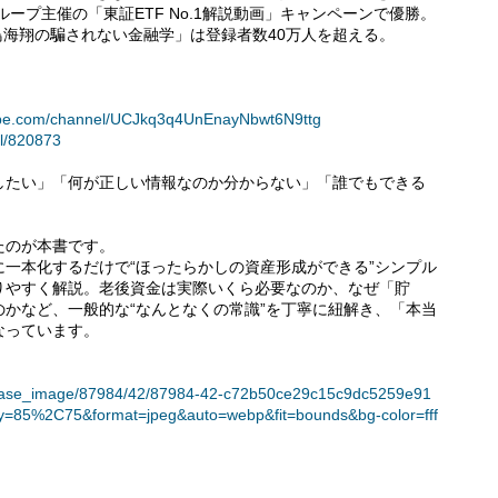
ループ主催の「東証ETF No.1解説動画」キャンペーンで優勝。
ル「鳥海翔の騙されない金融学」は登録者数40万人を超える。
ube.com/channel/UCJkq3q4UnEnayNbwt6N9ttg
el/820873
したい」「何が正しい情報なのか分からない」「誰でもできる
たのが本書です。
一本化するだけで“ほったらかしの資産形成ができる”シンプル
りやすく解説。老後資金は実際いくら必要なのか、なぜ「貯
かなど、一般的な“なんとなくの常識”を丁寧に紐解き、「本当
なっています。
t/release_image/87984/42/87984-42-c72b50ce29c15c9dc5259e91
ty=85%2C75&format=jpeg&auto=webp&fit=bounds&bg-color=fff