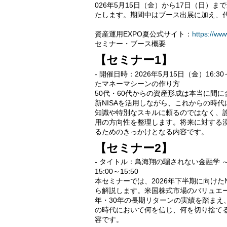
026年5月15日（金）から17日（日）
たします。期間中はブース出展に加え、
資産運用EXPO夏公式サイト：
https://ww
セミナー・ブース概要
【セミナー1】
- 開催日時：2026年5月15日（金）16:3
たマネーマシーンの作り方
50代・60代からの資産形成は本当に間
新NISAを活用しながら、これからの時
知識や特別なスキルに頼るのではなく、
用の方向性を整理します。将来に対する
るためのきっかけとなる内容です。
【セミナー2】
- タイトル：鳥海翔の騙されない金融学 ～2
15:00～15:50
本セミナーでは、2026年下半期に向けた
ら解説します。米国株式市場のバリュエ
年・30年の長期リターンの実績を踏ま
の時代において何を信じ、何を切り捨て
容です。