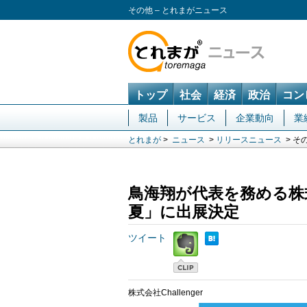
その他 – とれまがニュース
トップ
社会
経済
政治
コン
製品
サービス
企業動向
業
とれまが
>
ニュース
>
リリースニュース
> そ
鳥海翔が代表を務める株式会
夏」に出展決定
ツイート
株式会社Challenger