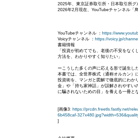
2025年、東京証券取引所・日本取引所グ
2026年2月現在、YouTubeチャンネ
YouTubeチャンネル ：
https://www.yout
Voicyチャンネル ：
https://voicy.jp/chann
書籍情報
「投資が初めてでも、老後の不安をなく
方法を、わかりやすく知りたい」
ーこうした多くの声に応える形で誕生し
本書では、全世界株式（通称オルカン）に
投資術を、マンガと図解で徹底的にわか
金」や「持ち家神話」が誤解されやすいの
に騙されないための目」を養える一冊と
[画像3:
https://prcdn.freetls.fastly.ne
6b458caf-327x480.jpg?width=536&quali
]