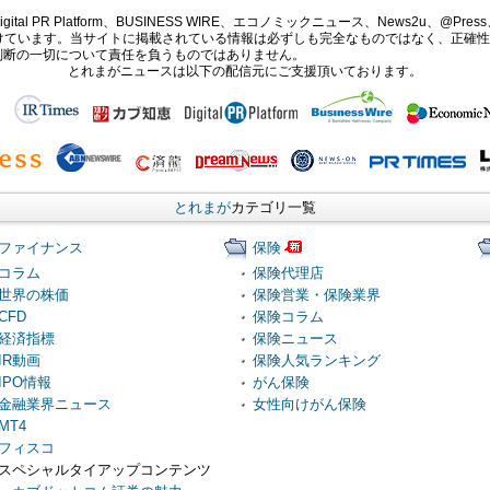
PR Platform、BUSINESS WIRE、エコノミックニュース、News2u、@Press、
報提供を受けています。当サイトに掲載されている情報は必ずしも完全なものではなく、正
判断の一切について責任を負うものではありません。
とれまがニュースは以下の配信元にご支援頂いております。
とれまが
カテゴリ一覧
ファイナンス
保険
コラム
保険代理店
世界の株価
保険営業・保険業界
CFD
保険コラム
経済指標
保険ニュース
IR動画
保険人気ランキング
IPO情報
がん保険
金融業界ニュース
女性向けがん保険
MT4
フィスコ
スペシャルタイアップコンテンツ