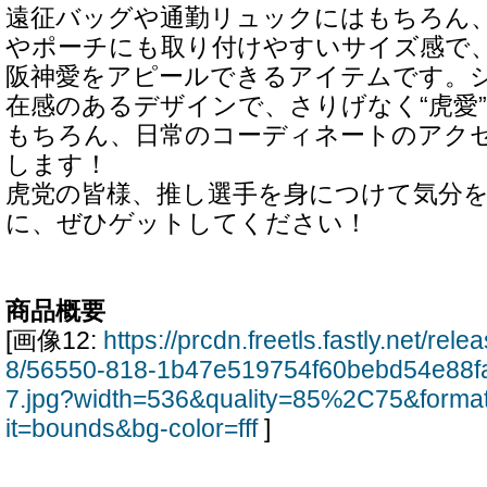
遠征バッグや通勤リュックにはもちろん
やポーチにも取り付けやすいサイズ感で
阪神愛をアピールできるアイテムです。
在感のあるデザインで、さりげなく“虎愛
もちろん、日常のコーディネートのアク
します！
虎党の皆様、推し選手を身につけて気分
に、ぜひゲットしてください！
商品概要
[画像12:
https://prcdn.freetls.fastly.net/re
8/56550-818-1b47e519754f60bebd54e88f
7.jpg?width=536&quality=85%2C75&forma
it=bounds&bg-color=fff
]