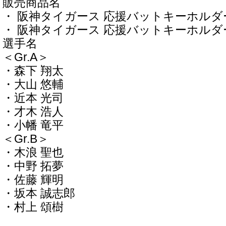
販売商品名
・ 阪神タイガース 応援バットキーホルダー 
・ 阪神タイガース 応援バットキーホルダー 
選手名
＜Gr.A＞
・森下 翔太
・大山 悠輔
・近本 光司
・才木 浩人
・小幡 竜平
＜Gr.B＞
・木浪 聖也
・中野 拓夢
・佐藤 輝明
・坂本 誠志郎
・村上 頌樹