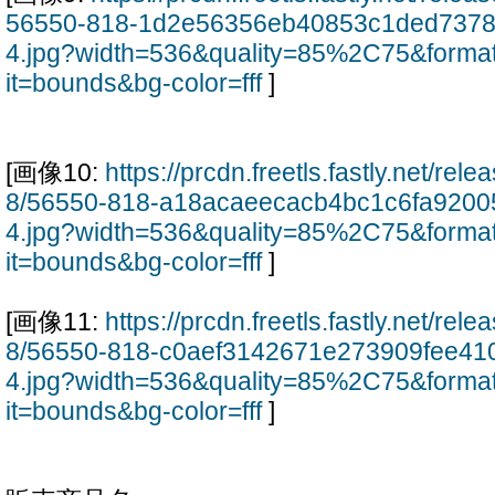
56550-818-1d2e56356eb40853c1ded737
4.jpg?width=536&quality=85%2C75&forma
it=bounds&bg-color=fff
]
[画像10:
https://prcdn.freetls.fastly.net/re
8/56550-818-a18acaeecacb4bc1c6fa9200
4.jpg?width=536&quality=85%2C75&forma
it=bounds&bg-color=fff
]
[画像11:
https://prcdn.freetls.fastly.net/re
8/56550-818-c0aef3142671e273909fee41
4.jpg?width=536&quality=85%2C75&forma
it=bounds&bg-color=fff
]