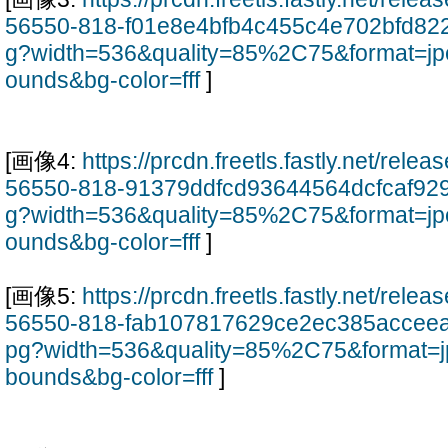
56550-818-f01e8e4bfb4c455c4e702bfd822
g?width=536&quality=85%2C75&format=jp
ounds&bg-color=fff
]
[画像4:
https://prcdn.freetls.fastly.net/rel
56550-818-91379ddfcd93644564dcfcaf929
g?width=536&quality=85%2C75&format=jp
ounds&bg-color=fff
]
[画像5:
https://prcdn.freetls.fastly.net/rel
56550-818-fab107817629ce2ec385acceea
pg?width=536&quality=85%2C75&format=j
bounds&bg-color=fff
]