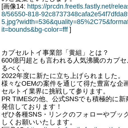
[画像14:
https://prcdn.freetls.fastly.net/re
8/56550-818-92c8737348cafa2e54f7dfda
5.jpg?width=536&quality=85%2C75&forma
it=bounds&bg-color=fff
]
カプセルトイ事業部「黄組」とは？
600億円超とも言われる人気沸騰のカプ
るべく、
2022年度に新たに立ち上げられました。
様々なOEMの案件を通じて得た豊富な企
セルトイ業界に挑戦して参ります。
PR TIMESの他、公式SNSでも積極的
発信しております！
ぜひ各種SNS・リンクのフォローやブッ
しくお願いいたします。