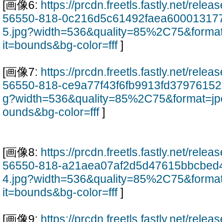
[画像6:
https://prcdn.freetls.fastly.net/rel
56550-818-0c216d5c61492faea60001317
5.jpg?width=536&quality=85%2C75&forma
it=bounds&bg-color=fff
]
[画像7:
https://prcdn.freetls.fastly.net/rel
56550-818-ce9a77f43f6fb9913fd37976152
g?width=536&quality=85%2C75&format=jp
ounds&bg-color=fff
]
[画像8:
https://prcdn.freetls.fastly.net/rel
56550-818-a21aea07af2d5d47615bbcbed
4.jpg?width=536&quality=85%2C75&forma
it=bounds&bg-color=fff
]
[画像9:
https://prcdn.freetls.fastly.net/rel