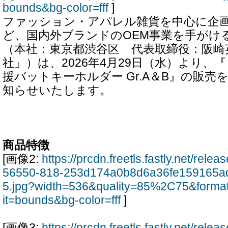
bounds&bg-color=fff
]
ファッション・アパレル雑貨を中心に企
ど、国内外ブランドのOEM事業を手がけ
（本社：東京都渋谷区 代表取締役：阪崎
社」）は、2026年4月29日（水）より、『
援バットキーホルダー Gr.A＆B』の販
知らせいたします。
商品特徴
[画像2:
https://prcdn.freetls.fastly.net/rel
56550-818-253d174a0b8d6a36fe159165a
5.jpg?width=536&quality=85%2C75&forma
it=bounds&bg-color=fff
]
[画像3:
https://prcdn.freetls.fastly.net/rel