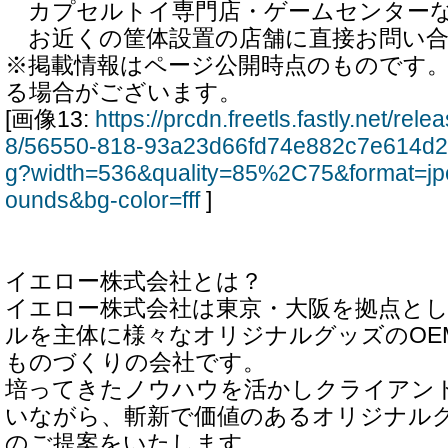
カプセルトイ専門店・ゲームセンター
お近くの筐体設置の店舗に直接お問い合
※掲載情報はページ公開時点のものです
る場合がございます。
[画像13:
https://prcdn.freetls.fastly.net/re
8/56550-818-93a23d66fd74e882c7e614d2
g?width=536&quality=85%2C75&format=jp
ounds&bg-color=fff
]
イエロー株式会社とは？
イエロー株式会社は東京・大阪を拠点と
ルを主体に様々なオリジナルグッズのOE
ものづくりの会社です。
培ってきたノウハウを活かしクライアン
いながら、斬新で価値のあるオリジナル
のご提案をいたします。