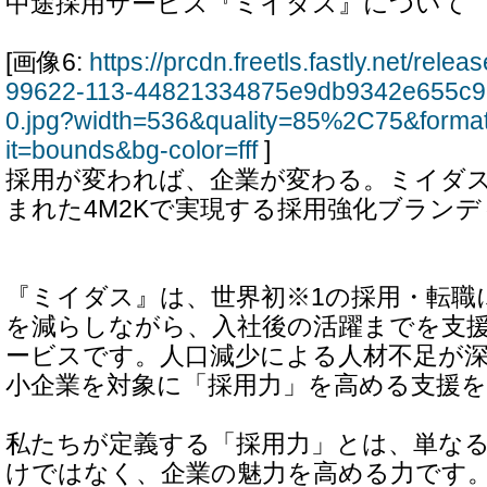
中途採用サービス『ミイダス』について
[画像6:
https://prcdn.freetls.fastly.net/rel
99622-113-44821334875e9db9342e655c9
0.jpg?width=536&quality=85%2C75&forma
it=bounds&bg-color=fff
]
採用が変われば、企業が変わる。ミイダ
まれた4M2Kで実現する採用強化ブラン
『ミイダス』は、世界初※1の採用・転職
を減らしながら、入社後の活躍までを支
ービスです。人口減少による人材不足が
小企業を対象に「採用力」を高める支援
私たちが定義する「採用力」とは、単な
けではなく、企業の魅力を高める力です