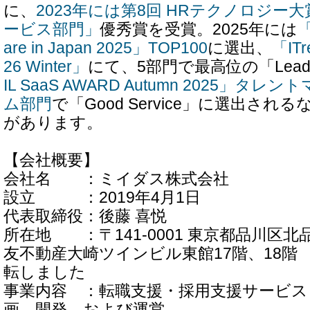
に、
2023年には第8回 HRテクノロジー
ービス部門」
優秀賞を受賞。2025年には
「
are in Japan 2025」TOP100
に選出、
「ITr
26 Winter」
にて、5部門で最高位の「Lead
IL SaaS AWARD Autumn 2025」
ム部門
で「Good Service」に選出さ
があります。
【会社概要】
会社名 ：ミイダス株式会社
設立 ：2019年4月1日
代表取締役：後藤 喜悦
所在地 ：〒141-0001 東京都品川区北品
友不動産大崎ツインビル東館17階、18階 
転しました
事業内容 ：転職支援・採用支援サービス
画、開発、および運営