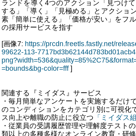
ランドを導く4つのアクション「見つけ
する」「導く」「見極める」とアクション
素「簡単に使える」「価格が安い」をフ
の採用サービスを指す
[画像7:
https://prcdn.freetls.fastly.net/rel
99622-113-7717bd3b62144d783bd01acb4
png?width=536&quality=85%2C75&format=
=bounds&bg-color=fff
]
関連する『ミイダス』サービス
・毎月簡単なアンケートを実施するだけ
のコンディションをカテゴリ別に可視化
ス向上や離職の防止に役立つ
「ミイダス
・従業員の受講履歴管理や理解度テストの
類以上の多種多様なオンライン教育・研