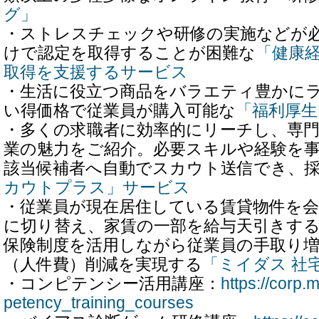
グ」
・ストレスチェックや研修の実施などが
けで認定を取得することが困難な
「健康
取得を支援するサービス
・生活に役立つ商品をバラエティ豊かに
い得価格で従業員が購入可能な
「福利厚生
・多くの求職者に効率的にリーチし、専
業の魅力をご紹介。必要スキルや経験を
該当候補者へ自動でスカウト送信でき、
カウトプラス」サービス
・従業員が現在居住している賃貸物件を会
に切り替え、家賃の一部を給与天引きす
保険制度を活用しながら従業員の手取り
（人件費）削減を実現する
「ミイダス 社
・コンピテンシー活用講座：
https://corp.
petency_training_courses