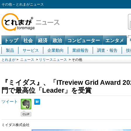
その他 – とれまがニュース
トップ
社会
経済
政治
コンピューター
エンタメ
製品
サービス
企業動向
業績報告
調査・報告
技
とれまが
>
ニュース
>
リリースニュース
> その他
『ミイダス』、「ITreview Grid Award 2
門で最高位「Leader」を受賞
ツイート
ミイダス株式会社