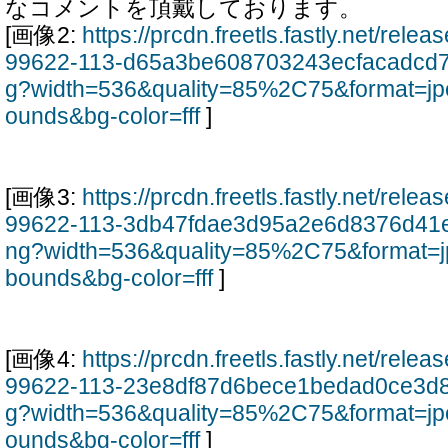
なコメントを頂戴しております。
[画像2:
https://prcdn.freetls.fastly.net/rel
99622-113-d65a3be608703243ecfacadcd
g?width=536&quality=85%2C75&format=jp
ounds&bg-color=fff
]
[画像3:
https://prcdn.freetls.fastly.net/rel
99622-113-3db47fdae3d95a2e6d8376d41
ng?width=536&quality=85%2C75&format=j
bounds&bg-color=fff
]
[画像4:
https://prcdn.freetls.fastly.net/rel
99622-113-23e8df87d6bece1bedad0ce3d8
g?width=536&quality=85%2C75&format=jp
ounds&bg-color=fff
]