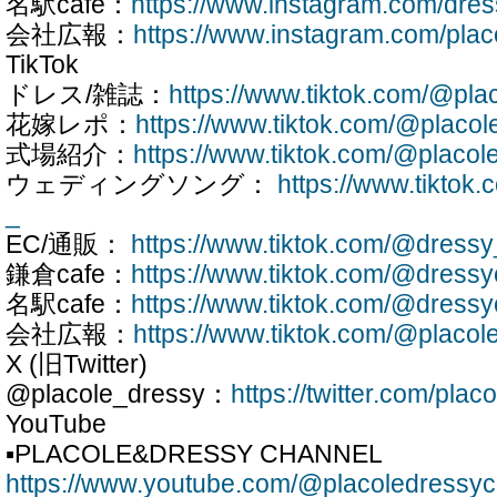
名駅cafe：
https://www.instagram.com/dre
会社広報：
https://www.instagram.com/plac
TikTok
ドレス/雑誌：
https://www.tiktok.com/@pla
花嫁レポ：
https://www.tiktok.com/@placo
式場紹介：
https://www.tiktok.com/@placo
ウェディングソング：
https://www.tiktok
_
EC/通販：
https://www.tiktok.com/@dressy
鎌倉cafe：
https://www.tiktok.com/@dress
名駅cafe：
https://www.tiktok.com/@dress
会社広報：
https://www.tiktok.com/@placol
X (旧Twitter)
@placole_dressy：
https://twitter.com/pla
YouTube
▪PLACOLE&DRESSY CHANNEL
https://www.youtube.com/@placoledressy