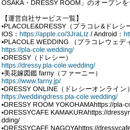
OSAKA・DRESSY ROOM」のオープ
【運営自社サービス一覧】
▪PLACOLE&DRESSY（プラコレ&ドレシ
IOS：
https://apple.co/3JraLIz
/ Android：
ht
▪PLACOLE WEDDING （プラコレウェ
https://pla-cole.wedding/
▪DRESSY（ドレシー）
https://dressy.pla-cole.wedding/
▪美花嫁図鑑 farny（ファーニー）
https://www.farny.jp/
▪DRESSY ONLINE（ドレシーオンライン
https://weddingdress.pla-cole.wedding/
▪DRESSY ROOM YOKOHAMAhttps://pla-col
▪DRESSYCAFE KAMAKURAhttps://dressyro
dding/
▪DRESSYCAFE NAGOYAhttps://dressycafe-