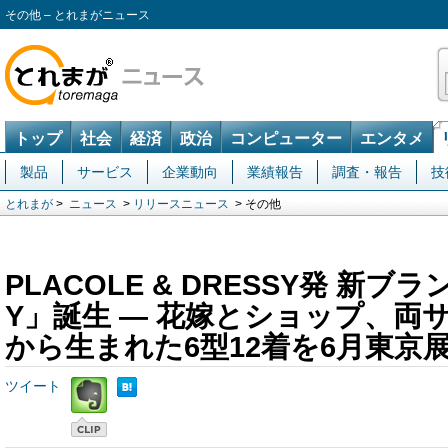
その他 – とれまがニュース
トップ
社会
経済
政治
コンピューター
エンタメ
製品
サービス
企業動向
業績報告
調査・報告
技
とれまが
>
ニュース
>
リリースニュース
> その他
PLACOLE & DRESSY発 新ブラ
Y」誕生 ― 花嫁とショップ、両
から生まれた6型12着を6月東京
ツイート