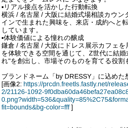
▪️リアル接点を活かした行動転換
横浜 / 名古屋 / 大阪に結婚式場相談カウ
インで生まれた興味を、来店・成約へと
しています。
▪️体験価値による憧れの醸成
鎌倉 / 名古屋 / 大阪にドレス展示カフ
を体験できる空間を通じて、Z世代に結婚
れ"を創出し、市場そのものを育てる役割
ブランドネーム「by DRESSY」に込めた
[画像2:
https://prcdn.freetls.fastly.net/rel
2/21126-1092-9f0dba60da46befa27ea08c
0.png?width=536&quality=85%2C75&form
fit=bounds&bg-color=fff
]