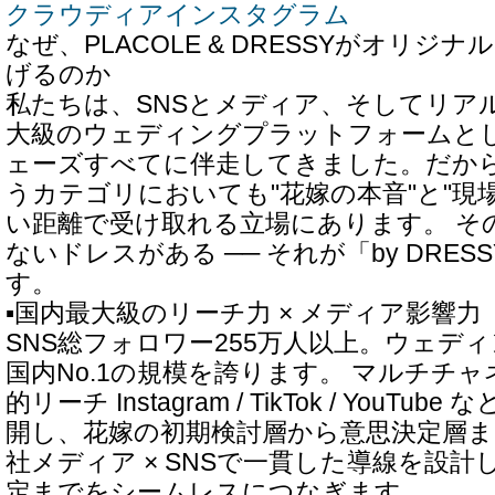
クラウディアインスタグラム
なぜ、PLACOLE & DRESSYがオリジ
げるのか
私たちは、SNSとメディア、そしてリア
大級のウェディングプラットフォームと
ェーズすべてに伴走してきました。だか
うカテゴリにおいても"花嫁の本音"と"現
い距離で受け取れる立場にあります。 そ
ないドレスがある ── それが「by DRE
す。
▪️国内最大級のリーチ力 × メディア影響力
SNS総フォロワー255万人以上。ウェデ
国内No.1の規模を誇ります。 マルチチ
的リーチ Instagram / TikTok / YouT
開し、花嫁の初期検討層から意思決定層
社メディア × SNSで一貫した導線を設
定までをシームレスにつなぎます。