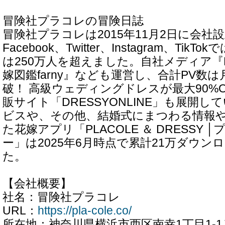
冒険社プラコレの冒険日誌
冒険社プラコレは2015年11月2日に会社
Facebook、Twitter、Instagram、Ti
は250万人を超えました。自社メディア『D
嫁図鑑farny』なども運営し、合計PV数は
破！ 高級ウェディングドレスが最大90%
販サイト「DRESSYONLINE」も展開
ビスや、その他、結婚式にまつわる情報
た花嫁アプリ「PLACOLE ＆ DRESSY 
ー」は2025年6月時点で累計21万ダウン
た。
【会社概要】
社名：冒険社プラコレ
URL：
https://pla-cole.co/
所在地：神奈川県横浜市西区南幸1丁目1-1