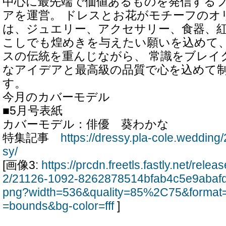
中心に最先端で価値あるものを発信する
アを運営。 ドレスとお花がモチーフのオ
は、ジュエリー、アクセサリー、食器、紅
こしでも煌めきを与えたい願いを込めて
スの伝統を重んじながら、 常識をブレイ
なアイデアと最高級の品質で心を込めて
す。
今月のカバーモデル
■5月号表紙
カバーモデル：俳優 葵わかな
特集記事
https://dressy.pla-cole.wedding
sy/
[画像3:
https://prcdn.freetls.fastly.net/rel
2/21126-1092-8262878514bfab4c5e9abaf
png?width=536&quality=85%2C75&format=
=bounds&bg-color=fff
]