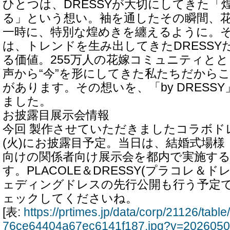
ひとつは、DRESSYが大切にしてきた「
る」という想い。袖を通したその瞬間、
一時に、特別な煌めきを纏えるように。
は、トレンドを生み出してきたDRESSY
る価値。255万人の花嫁コミュニティと
声から“今”を形にしてきた私たちだから
があります。その想いを、「by DRESS
ました。
お披露目展示会情報
今回 製作させていただきましたコラボドレス
(火)にお披露目予定。当日は、結婚式場
向けの関係者向け展示会を都内で実施す
す。PLACOLE＆DRESSY(プラコレ＆
ェディングドレスの先行公開も行う予定
ェックしてくださいね。
[表:
https://prtimes.jp/data/corp/21126/tab
76ce64404a67ec6141f187.jpg?v=202605