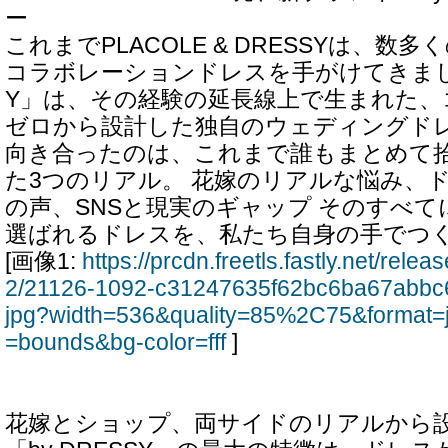
ー
これまでPLACOLE & DRESSYは、数
コラボレーションドレスを手がけてきました
Y」は、その経験の延長線上で生まれた、
ゼロから設計した独自のウェディングド
向き合ったのは、これまで誰もまとめて
た3つのリアル。 花嫁のリアルな悩み、
の声、SNSと現実のギャップ そのすべ
選ばれるドレスを、私たち自身の手でつ
[画像1:
https://prcdn.freetls.fastly.net/rel
2/21126-1092-c31247635f62bc6ba67abbc6
jpg?width=536&quality=85%2C75&format=
=bounds&bg-color=fff
]
花嫁とショップ、両サイドのリアルから