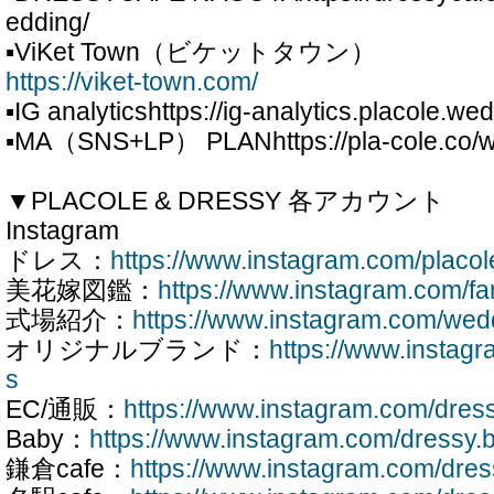
edding/
▪ViKet Town（ビケットタウン）
https://viket-town.com/
▪IG analyticshttps://ig-analytics.placole.we
▪MA（SNS+LP） PLANhttps://pla-cole.co/w
▼PLACOLE & DRESSY 各アカウント
Instagram
ドレス：
https://www.instagram.com/placo
美花嫁図鑑：
https://www.instagram.com/f
式場紹介：
https://www.instagram.com/wed
オリジナルブランド：
https://www.insta
s
EC/通販：
https://www.instagram.com/dres
Baby：
https://www.instagram.com/dressy.
鎌倉cafe：
https://www.instagram.com/dre