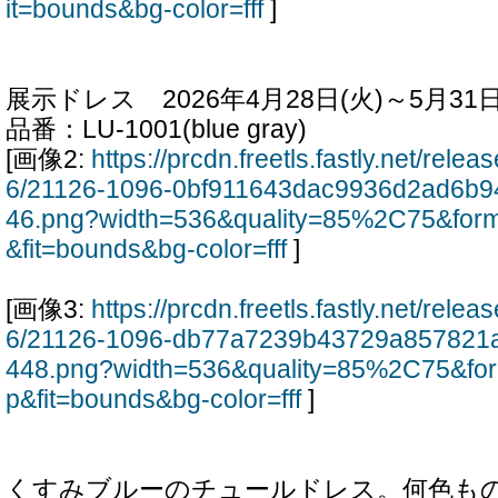
it=bounds&bg-color=fff
]
展示ドレス 2026年4月28日(火)～5月31日
品番：LU-1001(blue gray)
[画像2:
https://prcdn.freetls.fastly.net/rel
6/21126-1096-0bf911643dac9936d2ad6b
46.png?width=536&quality=85%2C75&for
&fit=bounds&bg-color=fff
]
[画像3:
https://prcdn.freetls.fastly.net/rel
6/21126-1096-db77a7239b43729a857821
448.png?width=536&quality=85%2C75&fo
p&fit=bounds&bg-color=fff
]
くすみブルーのチュールドレス。何色も