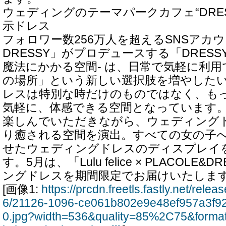
ウェディングのテーマパークカフェ“DRESSY
示ドレス
フォロワー数256万人を超えるSNSアカウン
DRESSY」がプロデュースする「DRESSY
魔法にかかる空間- は、日常で気軽に利
の場所」という新しい選択肢を増やした
レスは特別な時だけのものではなく、も
気軽に、体感できる空間となっています
楽しんでいただきながら、ウェディング
り癒される空間を演出。すべての女の子
せたウェディングドレスのディスプレイ
す。5月は、「Lulu felice × PLACOLE
ングドレスを期間限定でお届けいたしま
[画像1:
https://prcdn.freetls.fastly.net/rel
6/21126-1096-ce061b802e9e48ef957a3f9
0.jpg?width=536&quality=85%2C75&forma