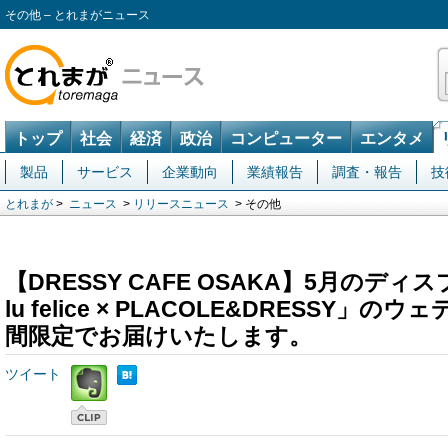
その他 – とれまがニュース
トップ
社会
経済
政治
コンピューター
エンタメ
製品
サービス
企業動向
業績報告
調査・報告
技
とれまが
>
ニュース
>
リリースニュース
> その他
【DRESSY CAFE OSAKA】5月のデ
lu felice × PLACOLE&DRESSY
間限定でお届けいたします。
ツイート