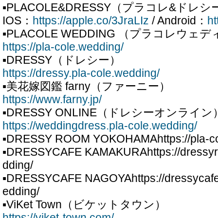
▪PLACOLE&DRESSY（プラコレ&ドレシ
IOS：
https://apple.co/3JraLIz
/ Android：
ht
▪PLACOLE WEDDING （プラコレウェ
https://pla-cole.wedding/
▪DRESSY（ドレシー）
https://dressy.pla-cole.wedding/
▪美花嫁図鑑 farny（ファーニー）
https://www.farny.jp/
▪DRESSY ONLINE（ドレシーオンライン
https://weddingdress.pla-cole.wedding/
▪DRESSY ROOM YOKOHAMAhttps://pla-col
▪DRESSYCAFE KAMAKURAhttps://dressyro
dding/
▪DRESSYCAFE NAGOYAhttps://dressycafe-
edding/
▪ViKet Town（ビケットタウン）
https://viket-town.com/