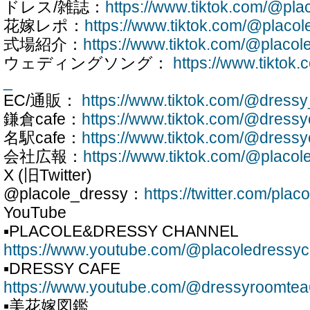
ドレス/雑誌：
https://www.tiktok.com/@pla
花嫁レポ：
https://www.tiktok.com/@placo
式場紹介：
https://www.tiktok.com/@placo
ウェディングソング：
https://www.tiktok
_
EC/通販：
https://www.tiktok.com/@dressy
鎌倉cafe：
https://www.tiktok.com/@dress
名駅cafe：
https://www.tiktok.com/@dress
会社広報：
https://www.tiktok.com/@placol
X (旧Twitter)
@placole_dressy：
https://twitter.com/pla
YouTube
▪PLACOLE&DRESSY CHANNEL
https://www.youtube.com/@placoledressy
▪DRESSY CAFE
https://www.youtube.com/@dressyroomte
▪美花嫁図鑑