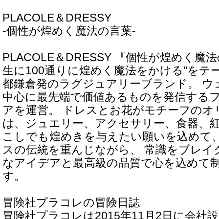
PLACOLE＆DRESSY
-個性が煌めく魔法の言葉-
PLACOLE＆DRESSY 『個性が煌めく魔法
生に100通りに煌めく魔法をかける"をテ
都鎌倉発のラグジュアリーブランド。 ウ
中心に最先端で価値あるものを発信する
アを運営。 ドレスとお花がモチーフのオ
は、ジュエリー、アクセサリー、食器、紅
こしでも煌めきを与えたい願いを込めて
スの伝統を重んじながら、 常識をブレイ
なアイデアと最高級の品質で心を込めて
す。
冒険社プラコレの冒険日誌
冒険社プラコレは2015年11月2日に会社