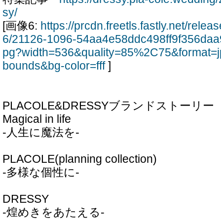
sy/
[画像6:
https://prcdn.freetls.fastly.net/rel
6/21126-1096-54aa4e58ddc498ff9f356daa
pg?width=536&quality=85%2C75&format=j
bounds&bg-color=fff
]
PLACOLE&DRESSYブランドストーリー
Magical in life
-人生に魔法を-
PLACOLE(planning collection)
-多様な個性に-
DRESSY
-煌めきをあたえる-