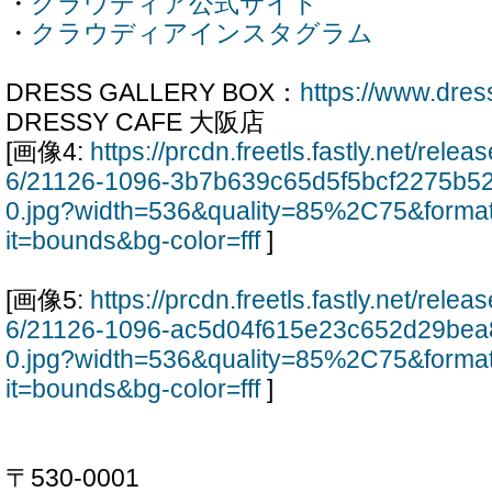
・
クラウディア公式サイト
・
クラウディアインスタグラム
DRESS GALLERY BOX：
https://www.dres
DRESSY CAFE 大阪店
[画像4:
https://prcdn.freetls.fastly.net/rel
6/21126-1096-3b7b639c65d5f5bcf2275b5
0.jpg?width=536&quality=85%2C75&forma
it=bounds&bg-color=fff
]
[画像5:
https://prcdn.freetls.fastly.net/rel
6/21126-1096-ac5d04f615e23c652d29be
0.jpg?width=536&quality=85%2C75&forma
it=bounds&bg-color=fff
]
〒530-0001