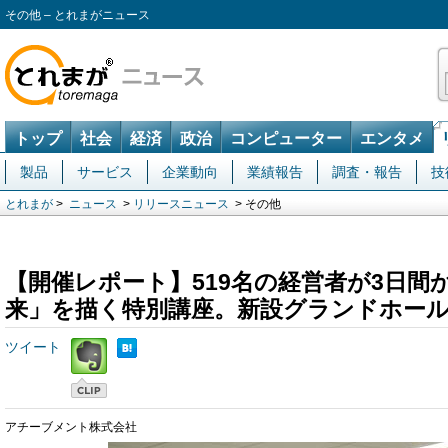
その他 – とれまがニュース
トップ
社会
経済
政治
コンピューター
エンタメ
製品
サービス
企業動向
業績報告
調査・報告
技
とれまが
>
ニュース
>
リリースニュース
> その他
【開催レポート】519名の経営者が3日間
来」を描く特別講座。新設グランドホー
ツイート
アチーブメント株式会社