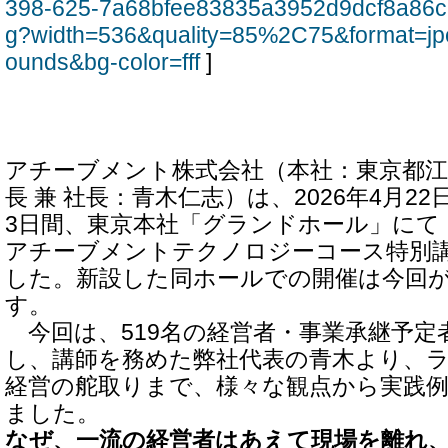
398-625-7a68bfee83835a3952d9dcf8a86c
g?width=536&quality=85%2C75&format=jp
ounds&bg-color=fff
]
アチーブメント株式会社（本社：東京都江
長 兼 社長：青木仁志）は、2026年4月22日
3日間、東京本社「グランドホール」にて
アチーブメントテクノロジーコース特別
した。新設した同ホールでの開催は今回
す。
今回は、519名の経営者・事業承継予定
し、講師を務めた弊社代表の青木より、
経営の舵取りまで、様々な観点から実践
ました。
なぜ、一流の経営者はあえて現場を離れ、