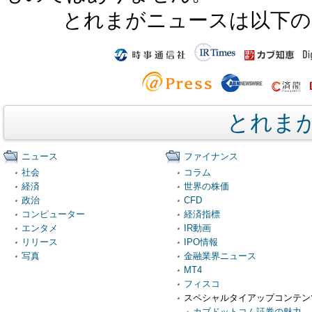
とれまがニュースは以下の
とれま
ニュース
ファイナンス
社会
コラム
経済
世界の株価
政治
CFD
コンピューター
経済指標
エンタメ
IR動画
リリース
IPO情報
写真
金融業界ニュース
MT4
フィスコ
スペシャルタイアップコンテン
カブドットコム証券の魅力