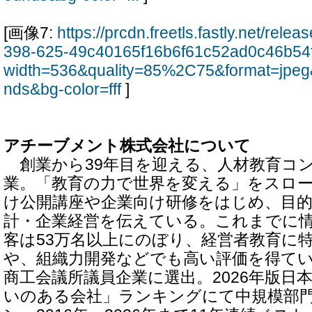
[画像7:
https://prcdn.freetls.fastly.net/rel
398-625-49c40165f16b6f61c52ad0c46b54
width=536&quality=85%2C75&format=jpeg
nds&bg-color=fff
]
アチーブメント株式会社について
創業から39年目を迎える、人材教育コ
業。「教育の力で世界を変える」をスロ
け公開講座や企業向け研修をはじめ、目
計・企業経営を伝えている。これまでに
客は53万名以上にのぼり、経営者教育に
や、組織力開発などでも高い評価を得ている
商工会議所議員企業に選出。2026年版日
いのある会社」ランキングにて中規模部門