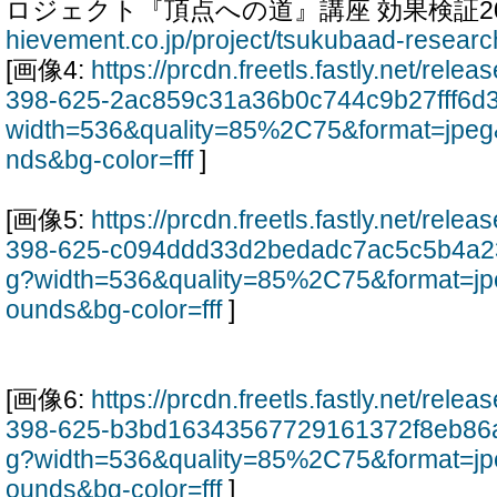
ロジェクト『頂点への道』講座 効果検証20
hievement.co.jp/project/tsukubaad-researc
[画像4:
https://prcdn.freetls.fastly.net/rel
398-625-2ac859c31a36b0c744c9b27fff6d
width=536&quality=85%2C75&format=jpeg
nds&bg-color=fff
]
[画像5:
https://prcdn.freetls.fastly.net/rel
398-625-c094ddd33d2bedadc7ac5c5b4a2
g?width=536&quality=85%2C75&format=jp
ounds&bg-color=fff
]
[画像6:
https://prcdn.freetls.fastly.net/rel
398-625-b3bd16343567729161372f8eb86
g?width=536&quality=85%2C75&format=jp
ounds&bg-color=fff
]