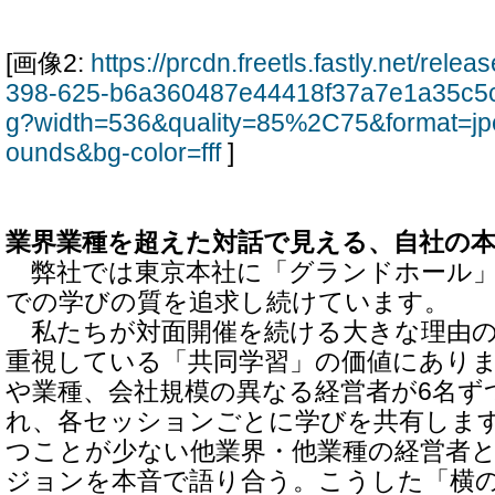
[画像2:
https://prcdn.freetls.fastly.net/rel
398-625-b6a360487e44418f37a7e1a35c5c
g?width=536&quality=85%2C75&format=jp
ounds&bg-color=fff
]
業界業種を超えた対話で見える、自社の
弊社では東京本社に「グランドホール」
での学びの質を追求し続けています。
私たちが対面開催を続ける大きな理由の
重視している「共同学習」の価値にあり
や業種、会社規模の異なる経営者が6名ず
れ、各セッションごとに学びを共有しま
つことが少ない他業界・他業種の経営者
ジョンを本音で語り合う。こうした「横