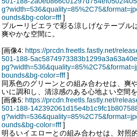
501-188-2a0eb866c01297d754ef0502f405
g?width=536&quality=85%2C75&format=jp
ounds&bg-color=fff
]
ブルーリビエラで彩る涼しげなテーブル
爽やかな空間に。
[画像4:
https://prcdn.freetls.fastly.net/rel
501-188-5ac5874973383b1299a3a63a40e
pg?width=536&quality=85%2C75&format=j
bounds&bg-color=fff
]
同系色のグリーンとの組み合わせは、爽
いに調和し、清涼感のある心地よい空間
[画像5:
https://prcdn.freetls.fastly.net/rel
501-188-142392061d15e4b1c9fc1b807588
g?width=536&quality=85%2C75&format=jp
ounds&bg-color=fff
]
明るいイエローとの組み合わせは、対照