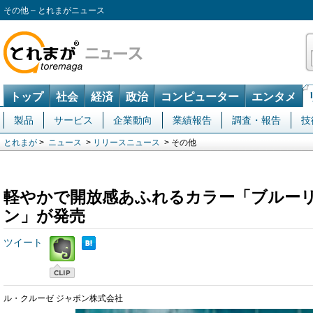
その他 – とれまがニュース
トップ
社会
経済
政治
コンピューター
エンタメ
製品
サービス
企業動向
業績報告
調査・報告
技
とれまが
>
ニュース
>
リリースニュース
> その他
軽やかで開放感あふれるカラー「ブルーリ
ン」が発売
ツイート
ル・クルーゼ ジャポン株式会社