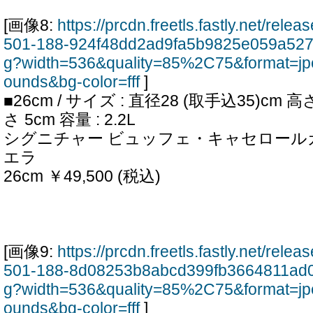
[画像8:
https://prcdn.freetls.fastly.net/rel
501-188-924f48dd2ad9fa5b9825e059a527
g?width=536&quality=85%2C75&format=jp
ounds&bg-color=fff
]
■26cm / サイズ : 直径28 (取手込35)cm
さ 5cm 容量 : 2.2L
シグニチャー ビュッフェ・キャセロールカ
エラ
26cm ￥49,500 (税込)
[画像9:
https://prcdn.freetls.fastly.net/rel
501-188-8d08253b8abcd399fb3664811ad0
g?width=536&quality=85%2C75&format=jp
ounds&bg-color=fff
]