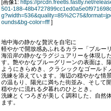
[画像1:
https://prcdn.freetls.fastly.net/rel
501-188-48b4727899cc1ed0a5e0f971698d
g?width=536&quality=85%2C75&format=jp
ounds&bg-color=fff
]
地中海の静かな贅沢を自宅に
軽やかで開放感あふれるカラー「ブルー
海沿岸の静かなラグジュアリーを体現し
す。艶やかなブルーグリーンの表面は、
ようにきらめき、クラシックなゴールド
洗練を添えています。海辺の穏やかな情
の温もり、陽光に満ちた街並み、そして
穏やかに流れる夕暮れのひととき。
洗練とくつろぎが美しく調和した、自然
ます。