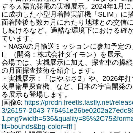
する太陽光発電の実機展示。2024年1月
に成功した小型月着陸実証機「SLIM」に
面着陸後も数カ月にわたり地球との交信
し続けるなど、過酷な環境下における確
ています。
・NASAの月輸送ミッションに参加予定の
I」（開発：株式会社ダイモン）を展示。
会場では、実機展示に加え、探査車の操縦
の月面探査技術を紹介します。
・実機展示：「はやぶさ2」や、2026年
火星衛星探査機」など、日本の宇宙開発
る展示も登場します。
[画像6:
https://prcdn.freetls.fastly.net/rel
3/26157-2043-776451e26be0202a27edc8
1.png?width=536&quality=85%2C75&form
fit=bounds&bg-color=fff
]