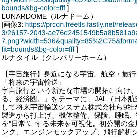
bounds&bg-color=fff
]
LUNARDOME（ルナドーム）
[画像3:
https://prcdn.freetls.fastly.net/rel
3/26157-2043-ae76d2451549b5a8b581a9
7.png?width=536&quality=85%2C75&form
fit=bounds&bg-color=fff
]
ルナタイル（クレバリーホーム）
【宇宙旅行】身近になる宇宙。航空・旅行
「将来の宇宙輸送」
宇宙旅行という新たな市場の開拓に向け
る、経済圏。」をテーマに、JAL（日本
して将来宇宙輸送システム株式会社ら9社
製造から打上げ、機体整備、保険、睡眠、
を"日常"にする未来を可視化。初公開の金
ンク、エンジンモックアップ、飛行解析