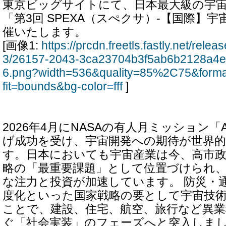
東京ビッグサイトにて、日本最大級の宇
「第3回 SPEXA（スぺクサ）-【国際】宇
催いたします。
[画像1:
https://prcdn.freetls.fastly.net/rel
3/26157-2043-3ca23704b3f5ab6b2128a4e
6.png?width=536&quality=85%2C75&form
fit=bounds&bg-color=fff
]
2026年4月にNASAの有人月ミッション「Art
げ成功を受け、宇宙開発への期待が世界
す。日本においても宇宙産業は今、高市
略の「最重要課題」として位置づけられ
な注力と投資が加速しています。 防災・
度化といった国家戦略の要として宇宙技
ことで、建設、住宅、航空、旅行など異
ぐ「社会実装」のフェーズへと突入しまし