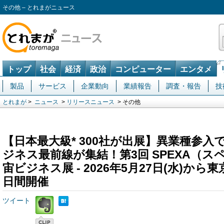
その他 – とれまがニュース
トップ
社会
経済
政治
コンピューター
エンタメ
製品
サービス
企業動向
業績報告
調査・報告
技
とれまが
>
ニュース
>
リリースニュース
> その他
【日本最大級* 300社が出展】異業種参
ジネス最前線が集結！第3回 SPEXA（ス
宙ビジネス展 - 2026年5月27日(水)か
日間開催
ツイート