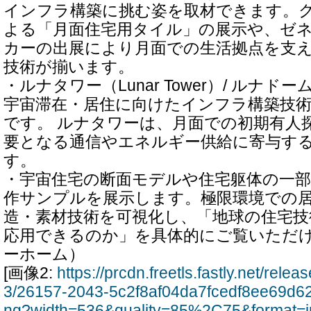
インフラ構築に挑む姿を取材できます。
よる「月面住宅用タイル」の展示や、ゼ
カーの出展により月面での生活拠点を支
技術が揃います。
・ルナタワー（Lunar Tower）/ ルナドーム
宇宙滞在・居住に向けたインフラ構築技
です。 ルナタワーは、月面での初期有人
要となる通信やエネルギー供給に寄与す
す。
・宇宙住宅の断面モデルや住宅躯体の一
作サンプルを展示します。極限環境での
造・素材技術を可視化し、「地球の住宅
応用できるのか」を具体的にご覧いただ
ーホーム）
[画像2:
https://prcdn.freetls.fastly.net/rel
3/26157-2043-5c2f8af04da7fcedf8ee69d6
ng?width=536&quality=85%2C75&format=j