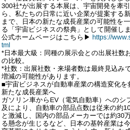
300社*が出展する本展は、宇宙開発を牽
ら、私たちの日常に近い企業が提案する
まで、日本の新たな成長産業の可能性を
る「宇宙ビジネスの祭典」として開催し
公式ホームページはこちら▶
https://www.
tml
*日本最大級：同種の展示会との出展社数
の比較。
*社数：出展社数・来場者数は最終見込み
増減の可能性があります。
■宇宙ビジネスが自動車産業の構造変化を救
新たな成長産業へ
ガソリン車からEV（電気自動車）へのシ
及により、自動車の部品点数は従来の約1
と激減し、国内の部品メーカーでは約30
る懸念が生じるなど、日本の基幹産業は今