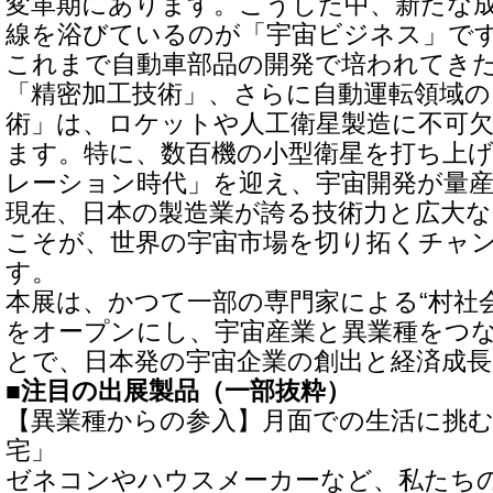
変革期にあります。こうした中、新たな
線を浴びているのが「宇宙ビジネス」で
これまで自動車部品の開発で培われてき
「精密加工技術」、さらに自動運転領域の
術」は、ロケットや人工衛星製造に不可
ます。特に、数百機の小型衛星を打ち上
レーション時代」を迎え、宇宙開発が量
現在、日本の製造業が誇る技術力と広大
こそが、世界の宇宙市場を切り拓くチャ
す。
本展は、かつて一部の専門家による“村社
をオープンにし、宇宙産業と異業種をつ
とで、日本発の宇宙企業の創出と経済成
■注目の出展製品（一部抜粋）
【異業種からの参入】月面での生活に挑
宅」
ゼネコンやハウスメーカーなど、私たち