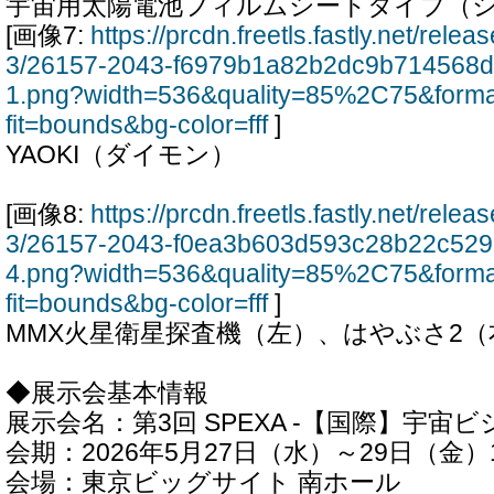
宇宙用太陽電池フィルムシートタイプ（
[画像7:
https://prcdn.freetls.fastly.net/rel
3/26157-2043-f6979b1a82b2dc9b714568
1.png?width=536&quality=85%2C75&form
fit=bounds&bg-color=fff
]
YAOKI（ダイモン）
[画像8:
https://prcdn.freetls.fastly.net/rel
3/26157-2043-f0ea3b603d593c28b22c52
4.png?width=536&quality=85%2C75&form
fit=bounds&bg-color=fff
]
MMX火星衛星探査機（左）、はやぶさ2（
◆展示会基本情報
展示会名：第3回 SPEXA -【国際】宇宙ビ
会期：2026年5月27日（水）～29日（金）10:
会場：東京ビッグサイト 南ホール