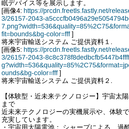
眠デバイス等を展示します。
[画像4:
https://prcdn.freetls.fastly.net/rel
3/26157-2043-a5cccfb0496a29e5054794
7.png?width=536&quality=85%2C75&form
fit=bounds&bg-color=fff
]
将来宇宙輸送システム ご提供資料１.
[画像5:
https://prcdn.freetls.fastly.net/rel
3/26157-2043-8c8c378f8dedbcfb5447b4fff
g?width=536&quality=85%2C75&format=jp
ounds&bg-color=fff
]
将来宇宙輸送システム ご提供資料２.
【体験型・近未来テクノロジー】宇宙太陽
まで
近未来テクノロジーの実機展示や、体験
充実しています。
・宇宙用太陽電池： シャープによる、過