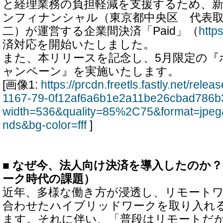
と経理業務の負担軽減を支援するため、
ンフィナンシャル（東京都中央区 代表取
二）が運営する企業間決済「Paid」（
https
済対応を開始いたしました。
また、本リリースを記念し、5月限定の『
ャンペーン』を実施いたします。
[画像1:
https://prcdn.freetls.fastly.net/rel
1167-79-0f12af6a6b1e2a11be26cbad786b
width=536&quality=85%2C75&format=jpeg
nds&bg-color=fff
]
■ なぜ今、法人向け決済を導入したのか
ーク時代の課題）
近年、多様な働き方が浸透し、リモート
合わせたハイブリッドワークを取り入れ
ます。それに伴い、「普段はリモートだ