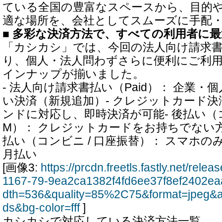
ている全国の豊富なスペースから、目的
適な場所を、会社としてスムーズに手配
■ 多彩な決済方法で、すべての利用者に
「カシカシ」では、今回の法人向け請求
り、個人・法人問わずさらに便利にご利
インナップが揃いました。
- 法人向け請求書払い（Paid）： 企業
い決済（新規追加）- クレジットカード決
ンドに対応し、即時決済が可能- 後払い（コン
M）： クレジットカードをお持ちでない方も安
払い（コンビニ / 口座振替）： スマホ
月払い
[画像3:
https://prcdn.freetls.fastly.net/rel
1167-79-9ea2ca1382f4fd6ee37f8ef2402ea
dth=536&quality=85%2C75&format=jpeg&a
ds&bg-color=fff
]
カシカシで対応している決済方法一覧