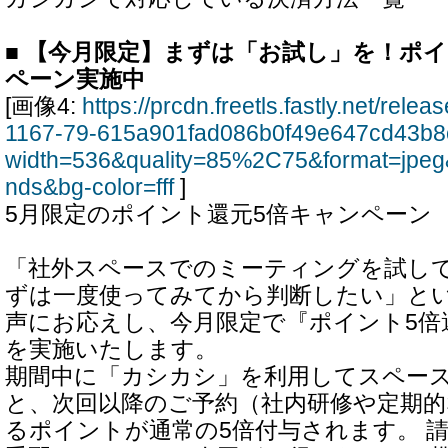
■ 【今月限定】まずは「お試し」を！ポ
ペーン実施中
[画像4:
https://prcdn.freetls.fastly.net/rel
1167-79-615a901fad086b0f49e647cd43b8
width=536&quality=85%2C75&format=jpeg
nds&bg-color=fff
]
5月限定のポイント還元5倍キャンペーン
「社外スペースでのミーティングを試し
ずは一度使ってみてから判断したい」と
声にお応えし、今月限定で『ポイント5倍
を実施いたします。
期間中に「カシカシ」を利用してスペー
と、次回以降のご予約（社内研修や定期
るポイントが通常の5倍付与されます。 