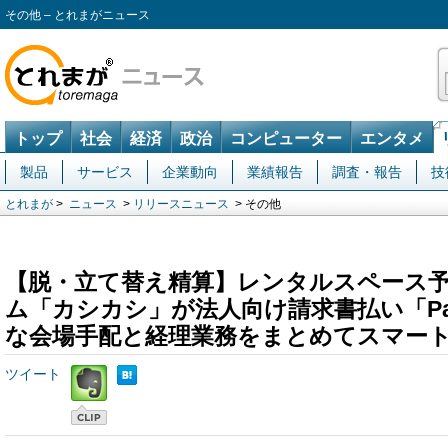
その他 – とれまがニュース
トップ
社会
経済
政治
コンピューター
エンタメ
製品
サービス
企業動向
業績報告
調査・報告
技
とれまが
>
ニュース
>
リリースニュース
> その他
【脱・立て替え精算】レンタルスペース
ム「カシカシ」が法人向け請求書払い「Pa
な会場手配と経理業務をまとめてスマー
ツイート