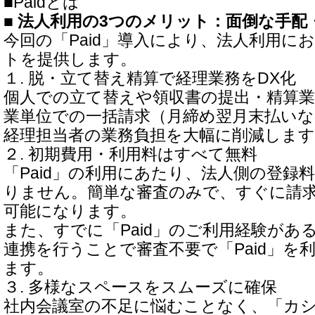
■Paidとは
■ 法人利用の3つのメリット：面倒な手配
今回の「Paid」導入により、法人利用に
トを提供します。
１. 脱・立て替え精算で経理業務をDX化
個人での立て替えや領収書の提出・精算業
業単位での一括請求（月締め翌月末払い
経理担当者の業務負担を大幅に削減します
２. 初期費用・利用料はすべて無料
「Paid」の利用にあたり、法人側の登録
りません。簡単な審査のみで、すぐに請
可能になります。
また、すでに「Paid」のご利用経験があ
連携を行うことで審査不要で「Paid」を
ます。
３. 多様なスペースをスムーズに確保
社内会議室の不足に悩むことなく、「カ