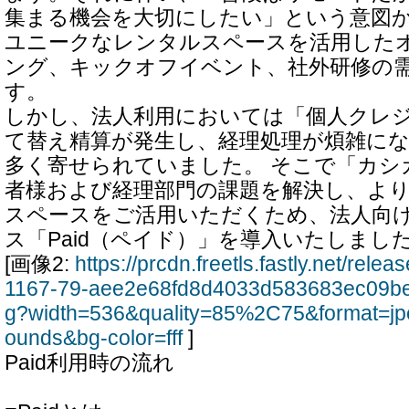
集まる機会を大切にしたい」という意図
ユニークなレンタルスペースを活用した
ング、キックオフイベント、社外研修の
す。
しかし、法人利用においては「個人クレ
て替え精算が発生し、経理処理が煩雑に
多く寄せられていました。 そこで「カシ
者様および経理部門の課題を解決し、よ
スペースをご活用いただくため、法人向
ス「Paid（ペイド）」を導入いたしまし
[画像2:
https://prcdn.freetls.fastly.net/rel
1167-79-aee2e68fd8d4033d583683ec09b
g?width=536&quality=85%2C75&format=jp
ounds&bg-color=fff
]
Paid利用時の流れ