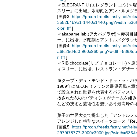
＜ELEGRANT U (エレグラント ユウ
スリー」に出場。氷彫刻とアントルメグ
[画像3:
https://prcdn.freetls.fastly.ne
3b52b4b9e1-1440x1440.png?width=536&
olor=fff
]
＜akabame lab.(アカバメラボ)＞
ー」に出場。氷彫刻とアントルメグラッ
[画像4:
https://prcdn.freetls.fastly.ne
a6fc25d4d0-960x960.png?width=536&qu
r=fff
]
＜RIB chocolate(リブ チョコレー
ィスリー」に出場。レストラン・デザー
※クープ・デュ・モンド・ドゥ・ラ・パ
1989年にM.O.F.（フランス最優秀
て設立された世界を代表するパティスリ
抜された3人のパティシエがチームを組
などの技術と芸術性を競いあう最高峰の
菓子の世界大会で提出した「アントルメ
アレンジした特別なスイーツコース「Reuni
[画像5:
https://prcdn.freetls.fastly.ne
2979f78777-3900x3900.jpg?width=536&