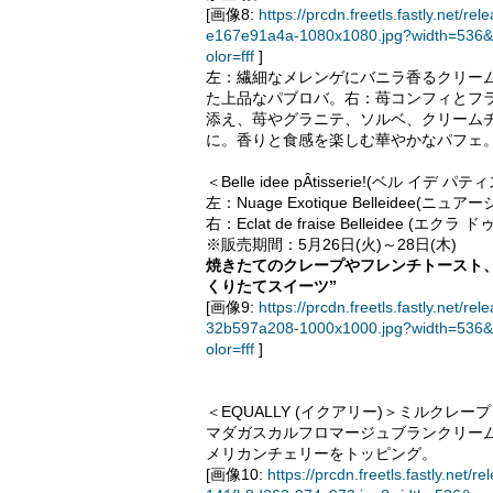
[画像8:
https://prcdn.freetls.fastly.ne
e167e91a4a-1080x1080.jpg?width=536&
olor=fff
]
左：繊細なメレンゲにバニラ香るクリー
た上品なパブロバ。右：苺コンフィとフ
添え、苺やグラニテ、ソルベ、クリーム
に。香りと食感を楽しむ華やかなパフェ
＜Belle idee pÂtisserie!(ベル イデ パ
左：Nuage Exotique Belleidee(
右：Eclat de fraise Belleidee (
※販売期間：5月26日(火)～28日(木)
焼きたてのクレープやフレンチトースト
くりたてスイーツ”
[画像9:
https://prcdn.freetls.fastly.ne
32b597a208-1000x1000.jpg?width=536&
olor=fff
]
＜EQUALLY (イクアリー)＞ミルクレープ
マダガスカルフロマージュブランクリー
メリカンチェリーをトッピング。
[画像10:
https://prcdn.freetls.fastly.n