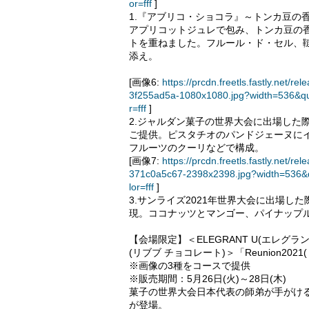
or=fff
]
1.『アブリコ・ショコラ』～トンカ豆の
アプリコットジュレで包み、トンカ豆の
トを重ねました。フルール・ド・セル、
添え。
[画像6:
https://prcdn.freetls.fastly.ne
3f255ad5a-1080x1080.jpg?width=536&q
r=fff
]
2.ジャルダン菓子の世界大会に出場した
ご提供。ピスタチオのパンドジェーヌに
フルーツのクーリなどで構成。
[画像7:
https://prcdn.freetls.fastly.ne
371c0a5c67-2398x2398.jpg?width=536&
lor=fff
]
3.サンライズ2021年世界大会に出場
現。ココナッツとマンゴー、パイナップ
【会場限定】＜ELEGRANT U(エレグラント ユ
(リブブ チョコレート)＞「Reunion2021(
※画像の3種をコースで提供
※販売期間：5月26日(火)～28日(木)
菓子の世界大会日本代表の師弟が手がけ
が登場。