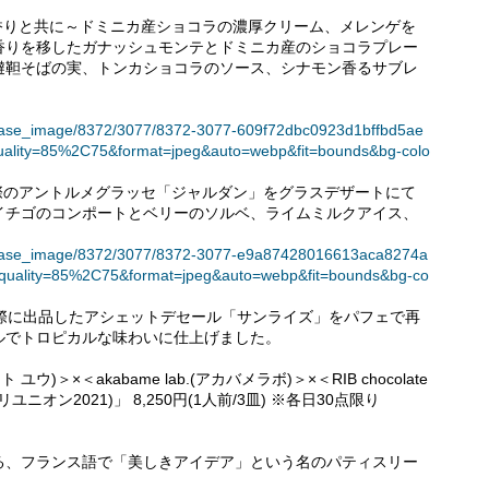
香りと共に～ドミニカ産ショコラの濃厚クリーム、メレンゲを
香りを移したガナッシュモンテとドミニカ産のショコラプレー
韃靼そばの実、トンカショコラのソース、シナモン香るサブレ
t/release_image/8372/3077/8372-3077-609f72dbc0923d1bffbd5ae
uality=85%2C75&format=jpeg&auto=webp&fit=bounds&bg-colo
際のアントルメグラッセ「ジャルダン」をグラスデザートにて
イチゴのコンポートとベリーのソルベ、ライムミルクアイス、
t/release_image/8372/3077/8372-3077-e9a87428016613aca8274a
quality=85%2C75&format=jpeg&auto=webp&fit=bounds&bg-co
した際に出品したアシェットデセール「サンライズ」をパフェで再
ルでトロピカルな味わいに仕上げました。
ウ)＞×＜akabame lab.(アカバメラボ)＞×＜RIB chocolate
リユニオン2021)」 8,250円(1人前/3皿) ※各日30点限り
る、フランス語で「美しきアイデア」という名のパティスリー