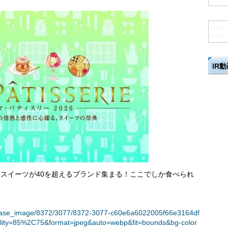
IR
たスイーツが40を超えるブランド集まる！ここでしか食べられ
t/release_image/8372/3077/8372-3077-c60e6a6022005f66e3164df
lity=85%2C75&format=jpeg&auto=webp&fit=bounds&bg-color