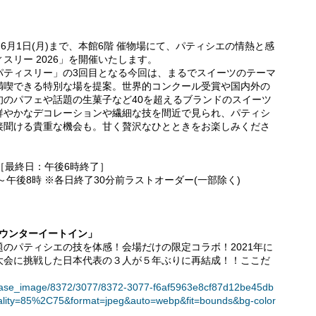
)～6月1日(月)まで、本館6階 催物場にて、パティシエの情熱と感
スリー 2026」を開催いたします。
パティスリー」の3回目となる今回は、まるでスイーツのテーマ
満喫できる特別な場を提案。世界的コンクール受賞や国内外の
旬のパフェや話題の生菓子など40を超えるブランドのスイーツ
鮮やかなデコレーションや繊細な技を間近で見られ、パティシ
接聞ける貴重な機会も。甘く贅沢なひとときをお楽しみくださ
月)［最終日：午後6時終了］
～午後8時 ※各日終了30分前ラストオーダー(一部除く)
カウンターイートイン」
のパティシエの技を体感！会場だけの限定コラボ！2021年に
大会に挑戦した日本代表の３人が５年ぶりに再結成！！ここだ
t/release_image/8372/3077/8372-3077-f6af5963e8cf87d12be45db
lity=85%2C75&format=jpeg&auto=webp&fit=bounds&bg-color