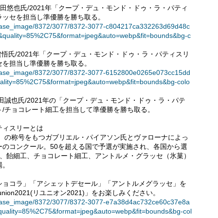
)＞塚田悠也氏/2021年「クープ・デュ・モンド・ドゥ・ラ・パティ
ラッセを担当し準優勝を勝ち取る。
t/release_image/8372/3077/8372-3077-c804217ca332263d69d48c
quality=85%2C75&format=jpeg&auto=webp&fit=bounds&bg-c
赤羽目健悟氏/2021年「クープ・デュ・モンド・ドゥ・ラ・パティスリ
セを担当し準優勝を勝ち取る。
t/release_image/8372/3077/8372-3077-6152800e0265e073cc15dd
ality=85%2C75&format=jpeg&auto=webp&fit=bounds&bg-colo
ト)＞原田誠也氏/2021年の「クープ・デュ・モンド・ドゥ・ラ・パテ
ト/チョコレート細工を担当して準優勝を勝ち取る。
ティスリーとは
職人章）の称号をもつガブリエル・パイアソン氏とヴァローナによっ
ーのコンクール。50を超える国で予選が実施され、各国から選
み、飴細工、チョコレート細工、アントルメ・グラッセ（氷菓）
場。
ショコラ」「アシェットデセール」「アントルメグラッセ」を
on2021(リユニオン2021)」をお楽しみください。
t/release_image/8372/3077/8372-3077-e7a38d4ac732ce60c37e8a
quality=85%2C75&format=jpeg&auto=webp&fit=bounds&bg-col