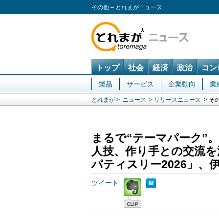
その他 – とれまがニュース
トップ
社会
経済
政治
コン
製品
サービス
企業動向
業
とれまが
>
ニュース
>
リリースニュース
> そ
まるで“テーマパーク”
人技、作り手との交流を
パティスリー2026」、伊
ツイート