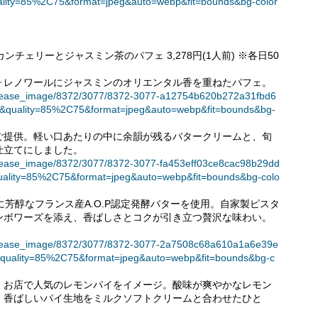
lity=85%2C75&format=jpeg&auto=webp&fit=bounds&bg-color
メリカンチェリーとジャスミン茶のパフェ 3,278円(1人前) ※各日50
ォレノワールにジャスミンのオリエンタル香を重ねたパフェ。
et/release_image/8372/3077/8372-3077-a12754b620b272a31fbd6
&quality=85%2C75&format=jpeg&auto=webp&fit=bounds&bg-
ご提供。軽い口あたりの中に余韻が残るバタークリームと、旬
仕立てにしました。
et/release_image/8372/3077/8372-3077-fa453eff03ce8cac98b29dd
uality=85%2C75&format=jpeg&auto=webp&fit=bounds&bg-colo
に芳醇なフランス産A.O.P認定発酵バターを使用。自家製ピスタ
ンボワーズを添え、香ばしさとコクが引き立つ贅沢な味わい。
et/release_image/8372/3077/8372-3077-2a7508c68a610a1a6e39e
&quality=85%2C75&format=jpeg&auto=webp&fit=bounds&bg-c
、お店で人気のレモンパイをイメージ。酸味が爽やかなレモン
、香ばしいパイ生地をミルクソフトクリームと合わせたひと