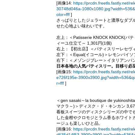
[画像14:
https://prcdn.freetls.fastly.n
30748d046a-1080x1080.jpg?width=536&
olor=fff
]
さっぱりとしたジェラートと濃厚なダブ
せた心地よい味わいです。
左上：＜Patisserie KNOCK KN
ィーユ仕立て～ 1,301円(1個)
右上：【初出店】＜パティスリーレセヴィブ
左下：＜Equal(イコール)＞レモンパイソフ
右下：＜メゾンジブレー＞イタリアンパンナ 
日本各地の人気パティスリー。目移り必
[画像15:
https://prcdn.freetls.fastly.n
e726f195e-3900x3900.jpg?width=536&q
r=fff
]
＜gen sasaki～la boutique de yu
マクラ～)＞ディスク・ド・キンカン 3,672
看板スイーツのディスクシリーズの中で
した金柑やクロモジとラム香るホワイト
ージュも楽しいひと品。
[画像16:
https://prcdn.freetls.fastly.n
d635d14f53-3900x3900.jpg?width=536&