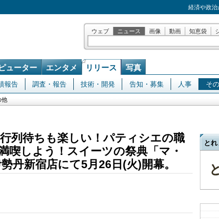
経済や政治
ウェブ
ニュース
画像
動画
知恵袋
ピューター
エンタメ
リリース
写真
績報告
調査・報告
技術・開発
告知・募集
人事
そ
の他
。行列待ちも楽しい！パティシエの職
とれ
満喫しよう！スイーツの祭典「マ・
勢丹新宿店にて5月26日(火)開幕。