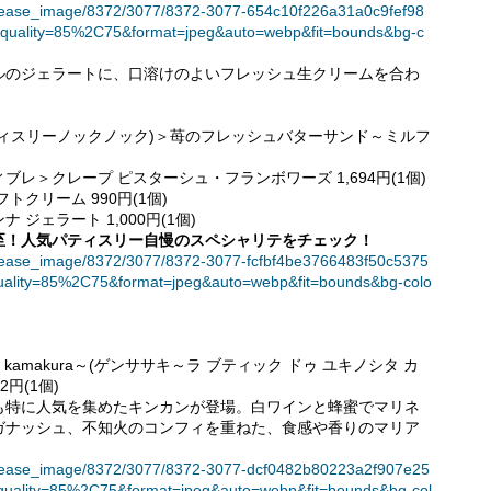
et/release_image/8372/3077/8372-3077-654c10f226a31a0c9fef98
quality=85%2C75&format=jpeg&auto=webp&fit=bounds&bg-c
ルのジェラートに、口溶けのよいフレッシュ生クリームを合わ
OCK(パティスリーノックノック)＞苺のフレッシュバターサンド～ミルフ
レ＞クレープ ピスターシュ・フランボワーズ 1,694円(1個)
トクリーム 990円(1個)
ジェラート 1,000円(1個)
至！人気パティスリー自慢のスペシャリテをチェック！
et/release_image/8372/3077/8372-3077-fcfbf4be3766483f50c5375
uality=85%2C75&format=jpeg&auto=webp&fit=bounds&bg-colo
kinoshita kamakura～(ゲンササキ～ラ ブティック ドゥ ユキノシタ カ
円(1個)
も特に人気を集めたキンカンが登場。白ワインと蜂蜜でマリネ
ガナッシュ、不知火のコンフィを重ねた、食感や香りのマリア
et/release_image/8372/3077/8372-3077-dcf0482b80223a2f907e25
quality=85%2C75&format=jpeg&auto=webp&fit=bounds&bg-col