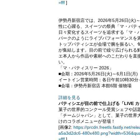
=fff
]
伊勢丹新宿店では、2026年5月26日(火
性に心躍る、スイーツの祭典「マ・パティ
日々変化するスイーツを追求する「マ・
パークのようにライブパフォーマンスを
トップパティシエが会場で腕を振るい、
が集結します。目の前で繰り広げられる
エ本人から作品や素材へのこだわりを直
い。
「マ・パティスリー 2026」
■会期：2026年5月26日(火)～6月1日(
イートイン営業時間：各日午前10時30分
■会場：伊勢丹新宿店 本館6階 催物場
詳細を見る
パティシエが目の前で仕上げる「LIVE 
菓子の世界的コンクール受賞シェフや話題
「チームジャパン」として、菓子の世界
けのコラボメニューが登場！
[画像2:
https://prcdn.freetls.fastly.ne
a5a3d2dc6-480x480.png?width=536&qua
=fff
]