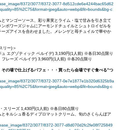
t/release_image/8372/3077/8372-3077-8d512cde6e4244bac65d62
quality=85%2C75&format=jpeg&auto=webp&fit=bounds&bg-c
ムとマンゴーソース、彩り果実とライム・塩で甘みを引き立て
ランボワーズジャムにアーモンドチュイルとシュトロイゼルを
チーズアイスを合わせました。メレンゲと苺チュイルで華やか
。
ティスリー)＞
ニュアージュ エグゾティック ベルイデ) 3,190円(1人前) ※各日30点限り
エクラ ドゥ フレーズ ベルイデ) 3,960円(1人前) ※各20点限り
、その場で仕上げるパフェ・・・買ったら会場ですぐ食べる”つ
t/release_image/8372/3077/8372-3077-0e7e1877e1b320d6325b9a
quality=85%2C75&format=jpeg&auto=webp&fit=bounds&bg-c
・スリーズ 1,430円(1人前) ※各日80点限り
ムとキルシュ香るディプロマットクリーム、旬のさくらんぼア
et/release_image/8372/3077/8372-3077-d8d070d2fc2fe08f725849