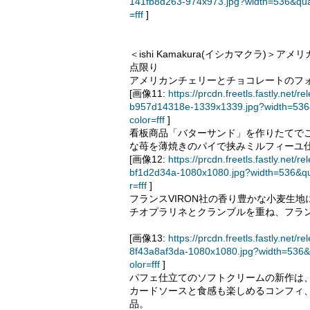
141fb8d263-974x973.jpg?width=536&qua
=fff
]
＜ishi Kamakura(イシカマクラ)＞ア
点限り
アメリカンチェリーとチョコレートのフ
[画像11:
https://prcdn.freetls.fastly.n
b957d14318e-1339x1339.jpg?width=536
color=fff
]
看板商品「バターサンド」を作りたてで
な苺を薄焼きのパイで挟みミルフィーユ
[画像12:
https://prcdn.freetls.fastly.n
bf1d2d34a-1080x1080.jpg?width=536&q
r=fff
]
フランスVIRON社の香り豊かな小麦生地
チオプラリネとクランブルを重ね、フラ
[画像13:
https://prcdn.freetls.fastly.n
8f43a8af3da-1080x1080.jpg?width=536
olor=fff
]
パフェ仕立てのソフトクリームの新作は
カードソースと食感も楽しめるコンフィ
品。