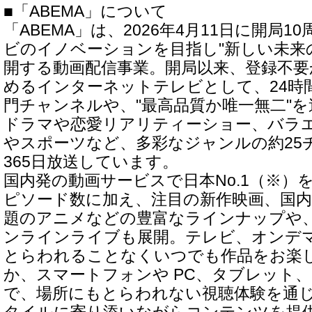
■「ABEMA」について
「ABEMA」は、2026年4月11日に開局
ビのイノベーションを目指し"新しい未来
開する動画配信事業。開局以来、登録不要
めるインターネットテレビとして、24時
門チャンネルや、"最高品質か唯一無二"
ドラマや恋愛リアリティーショー、バラ
やスポーツなど、多彩なジャンルの約25
365日放送しています。
国内発の動画サービスで日本No.1（※）
ピソード数に加え、注目の新作映画、国
題のアニメなどの豊富なラインナップや
ンラインライブも展開。テレビ、オンデ
とらわれることなくいつでも作品をお楽
か、スマートフォンや PC、タブレット
で、場所にもとらわれない視聴体験を通