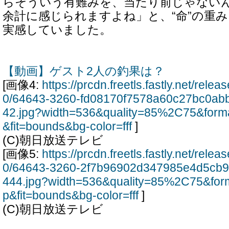
らそういう有難みを、当たり前じゃない
余計に感じられますよね」と、“命”の重
実感していました。
【動画】ゲスト2人の釣果は？
[画像4:
https://prcdn.freetls.fastly.net/rel
0/64643-3260-fd08170f7578a60c27bc0ab
42.jpg?width=536&quality=85%2C75&form
&fit=bounds&bg-color=fff
]
(C)朝日放送テレビ
[画像5:
https://prcdn.freetls.fastly.net/rel
0/64643-3260-2f7b96902d347985e4d5cb
444.jpg?width=536&quality=85%2C75&for
p&fit=bounds&bg-color=fff
]
(C)朝日放送テレビ