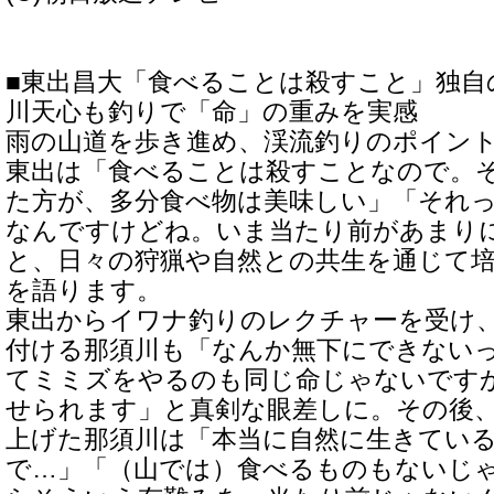
■東出昌大「食べることは殺すこと」独自
川天心も釣りで「命」の重みを実感
雨の山道を歩き進め、渓流釣りのポイン
東出は「食べることは殺すことなので。
た方が、多分食べ物は美味しい」「それ
なんですけどね。いま当たり前があまり
と、日々の狩猟や自然との共生を通じて
を語ります。
東出からイワナ釣りのレクチャーを受け
付ける那須川も「なんか無下にできない
てミミズをやるのも同じ命じゃないです
せられます」と真剣な眼差しに。その後
上げた那須川は「本当に自然に生きてい
で…」「（山では）食べるものもないじ