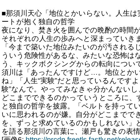
■那須川天心「地位とかいらない。人生は
ートが抱く独自の哲学
夜になり、焚き火を囲んでの晩酌の時間
それぞれの人生の歩みへと深まっていき
「今まで築いた地位みたいのが汚される
ういう危険性があるな、みたいな恐怖は
う、キックボクシングからの転向につい
須川は「あったんですけど…。地位とか
ね」「人生“実験”だと思っているんですよ
験”なんで。やってみなきゃ分かんないし
どこまでできるのかっていうところに、
と独自の哲学を披露。「ベルトを持って
いに思われるのが嫌。自分がどこまでで
を、ずっと求めているのかもしれない」
を語る那須川の言葉に、瀬戸も驚きの表
[画像6:
https://prcdn.freetls.fastly.net/rel