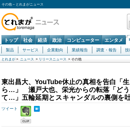
その他 – とれまがニュース
トップ
社会
経済
政治
コンピューター
エンタメ
製品
サービス
企業動向
業績報告
調査・報告
技
とれまが
>
ニュース
>
リリースニュース
> その他
東出昌大、YouTube休止の真相を告白
ら…」 瀬戸大也、栄光からの転落「ど
て…」五輪延期とスキャンダルの裏側を
ツイート