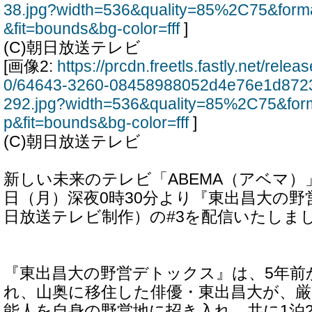
38.jpg?width=536&quality=85%2C75&form
&fit=bounds&bg-color=fff
]
(C)朝日放送テレビ
[画像2:
https://prcdn.freetls.fastly.net/rel
0/64643-3260-08458988052d4e76e1d872
292.jpg?width=536&quality=85%2C75&for
p&fit=bounds&bg-color=fff
]
(C)朝日放送テレビ
新しい未来のテレビ「ABEMA（アベマ）」は
日（月）深夜0時30分より『東出昌大の
日放送テレビ制作）の#3を配信いたしま
『東出昌大の野営デトックス』は、5年前
れ、山奥に移住した俳優・東出昌大が、
能人を自身の野営地に招き入れ、共に1泊