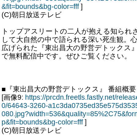
&fit=bounds&bg-color=fff
]
(C)朝日放送テレビ
トップアスリートの二人が抱える知られ
して大自然の中で語られる深い死生観。
広げられた『東出昌大の野営デトックス』#
で無料配信中です。ぜひご覧ください。
■『東出昌大の野営デトックス』 番組概要
[画像9:
https://prcdn.freetls.fastly.net/rel
0/64643-3260-a1c3da0735ed35e575d353
080.jpg?width=536&quality=85%2C75&for
p&fit=bounds&bg-color=fff
]
(C)朝日放送テレビ