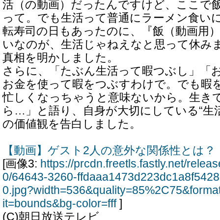
活（の動画）だったんですけど、ここで
って。でも生活って普通にラーメン食い
転寿司の日もあったのに、『飯（動画用
いなのが、生活じゃねえなと思って休み
真相を明かしました。
さらに、「たぶん生活って暇つぶし」「
お金を使って暇をつぶすわけで。でも暇
忙しくなっちゃうと意味ないから。生き
ら…」と語り、自身が大切にしている“生
の価値観を告白しました。
【動画】ゲスト2人の意外な関係性とは？
[画像3:
https://prcdn.freetls.fastly.net/rel
0/64643-3260-ffdaaa1473d223dc1a8f542
0.jpg?width=536&quality=85%2C75&forma
it=bounds&bg-color=fff
]
(C)朝日放送テレビ