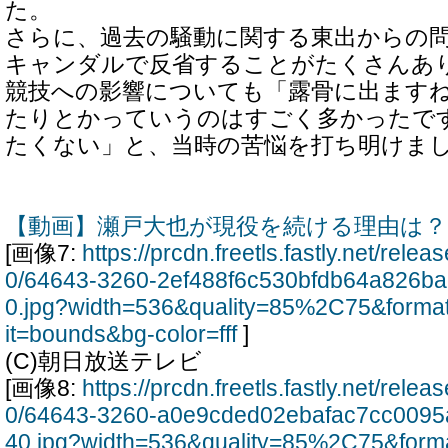
た。
さらに、過去の騒動に関する東出からの
キャンダルで反省することがたくさんあ
競技への影響についても「露骨に出ます
たりとかっていうのはすごく多かったで
たくない」と、当時の苦悩を打ち明けま
【動画】瀬戸大也が現役を続ける理由は？
[画像7:
https://prcdn.freetls.fastly.net/rel
0/64643-3260-2ef488f6c530bfdb64a826b
0.jpg?width=536&quality=85%2C75&forma
it=bounds&bg-color=fff
]
(C)朝日放送テレビ
[画像8:
https://prcdn.freetls.fastly.net/rel
0/64643-3260-a0e9cded02ebafac7cc0095
40.jpg?width=536&quality=85%2C75&form