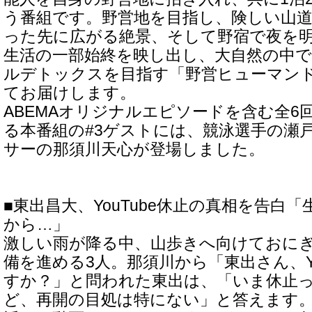
う番組です。野営地を目指し、険しい山
った先に広がる絶景、そして野宿で夜を
生活の一部始終を映し出し、大自然の中
ルデトックスを目指す「野営ヒューマン
てお届けします。
ABEMAオリジナルエピソードを含む全6
る本番組の#3ゲストには、競泳選手の瀬
サーの那須川天心が登場しました。
■東出昌大、YouTube休止の真相を告白
から…」
激しい雨が降る中、山歩きへ向けておに
備を進める3人。那須川から「東出さん、Yo
すか？」と問われた東出は、「いま休止
ど、再開の目処は特にない」と答えます