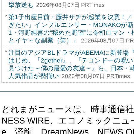
挙放送も
2026年08月07日 PRTimes
第1子出産目前・藤井サチが起業を決意！
ぎたい」インフルエンサー・MONAKOが新
1・河野純喜の“秘めた野望”に令和ロマン
とイヤ～な副業（笑）」
2026年08月07日 PR
注目のアジアBLドラマがABEMAに新登場
はじめ、『2gether』、『テコンドーの
見つけた～僕の最愛の友達～』ら、日本・
人気作品が勢揃い
2026年08月07日 PRTimes
とれまがニュースは、時事通信社、カブ知恵
NESS WIRE、エコノミックニュース
e、済龍、DreamNews、NEWS O