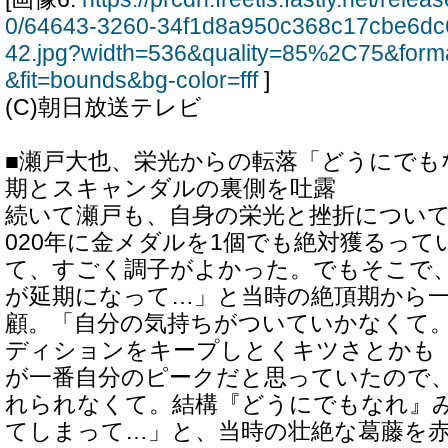
0/64643-3260-34f1d8a950c368c17cbe6d
42.jpg?width=536&quality=85%2C75&form
&fit=bounds&bg-color=fff
]
(C)朝日放送テレビ
■瀬戸大也、栄光からの転落「どうにでも
期とスキャンダルの裏側を吐露
続いて瀬戸も、自身の栄光と挫折について
020年に金メダルを1個でも絶対獲るっ
て、すごく調子がよかった。でもそこで
が延期になって…」と当時の絶頂期から
顧。「自分の気持ちがついていかなくて。
ディションをキープしとくキツさとかも
が一番自分のピークだと思っていたので
れられなくて。結構『どうにでもなれ』
てしまって…」と、当時の壮絶な葛藤を