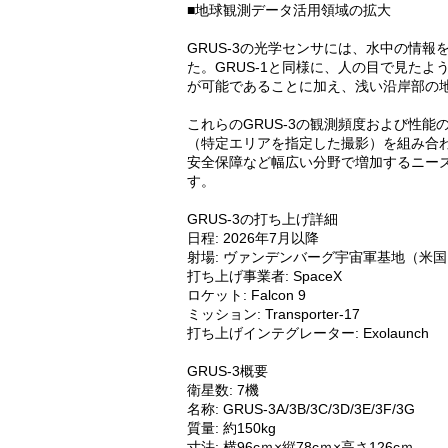
■地球観測データ活用領域の拡大
GRUS-3の光学センサには、水中の情
た。GRUS-1と同様に、人の目で見た
が可能であることに加え、浅い沿岸部の
これらのGRUS-3の観測頻度および性
（特定エリアを指定した撮影）を組み合
安全保障など幅広い分野で増加するニー
す。
GRUS-3の打ち上げ詳細
日程: 2026年7月以降
射場: ヴァンデンバーグ宇宙軍基地（米
打ち上げ事業者: SpaceX
ロケット: Falcon 9
ミッション: Transporter-17
打ち上げインテグレーター: Exolaunch
GRUS-3概要
衛星数: 7機
名称: GRUS-3A/3B/3C/3D/3E/3F/3G
質量: 約150kg
寸法: 横96cｍ×縦78cｍ×高さ126cｍ