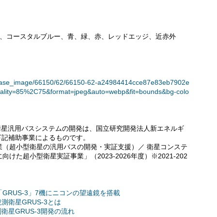
）、コースタルブルー、青、緑、赤、レッドエッジ、近赤外
t/release_image/66150/62/66150-62-a24984414cce87e83eb7902e
ality=85%2C75&format=jpeg&auto=webp&fit=bounds&bg-colo
る衛星汎用バスシステムの開発は、国立研究開発法人新エネルギ
下記補助事業によるものです。
業（超小型衛星の汎用バスの開発・実証支援）／ 衛星コンステ
た超小型衛星実証事業」（2023-2026年度）※2021-202
GRUS-3」7機にニコンの望遠鏡を搭載
測衛星GRUS-3とは
衛星GRUS-3開発の流れ