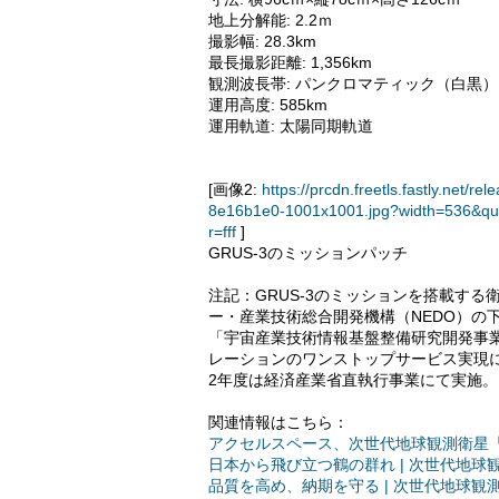
地上分解能: 2.2ｍ
撮影幅: 28.3km
最長撮影距離: 1,356km
観測波長帯: パンクロマティック（白黒
運用高度: 585km
運用軌道: 太陽同期軌道
[画像2:
https://prcdn.freetls.fastly.ne
8e16b1e0-1001x1001.jpg?width=536&qu
r=fff
]
GRUS-3のミッションパッチ
注記：GRUS-3のミッションを搭載す
ー・産業技術総合開発機構（NEDO）の
「宇宙産業技術情報基盤整備研究開発事
レーションのワンストップサービス実現に向け
2年度は経済産業省直執行事業にて実施。
関連情報はこちら：
アクセルスペース、次世代地球観測衛星「
日本から飛び立つ鶴の群れ | 次世代地球観
品質を高め、納期を守る | 次世代地球観測