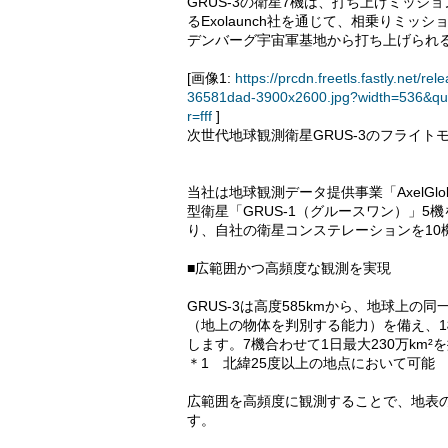
GRUS-3の衛星7機は、打ち上げミッ
るExolaunch社を通じて、相乗りミッショ
デンバーグ宇宙軍基地から打ち上げられ
[画像1:
https://prcdn.freetls.fastly.ne
36581dad-3900x2600.jpg?width=536&qu
r=fff
]
次世代地球観測衛星GRUS-3のフライト
当社は地球観測データ提供事業「AxelG
型衛星「GRUS-1（グルースワン）」5
り、自社の衛星コンステレーションを10
■広範囲かつ高頻度な観測を実現
GRUS-3は高度585kmから、地球上の同
（地上の物体を判別する能力）を備え、1機あ
します。7機合わせて1日最大230万km
＊1 北緯25度以上の地点において可能
広範囲を高頻度に観測することで、地表
す。