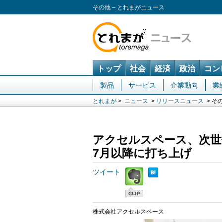
その他 – とれまがニュース
トップ
社会
経済
政治
コン
製品
サービス
企業動向
業
とれまが
>
ニュース
>
リリースニュース
> そ
アクセルスペース、次世代
7月以降に打ち上げ
ツイート
株式会社アクセルスペース