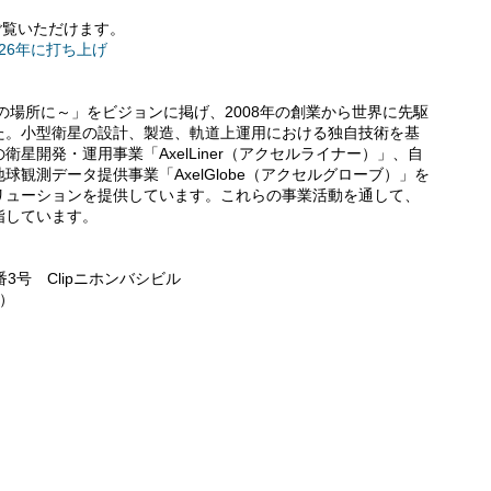
ご覧いただけます。
026年に打ち上げ
～宇宙を普通の場所に～」をビジョンに掲げ、2008年の創業から世界に先駆
た。小型衛星の設計、製造、軌道上運用における独自技術を基
星開発・運用事業「AxelLiner（アクセルライナー）」、自
観測データ提供事業「AxelGlobe（アクセルグローブ）」を
リューションを提供しています。これらの事業活動を通して、
指しています。
3号 Clipニホンバシビル
）