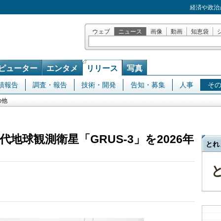
経済や政治
ウェブ
ニュース
画像
動画
知恵袋
ピューター
エンタメ
リリース
写真
績報告
調査・報告
技術・開発
告知・募集
人事
そ
の他
地球観測衛星「GRUS-3」を2026年
とれ