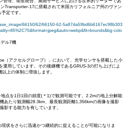
ション管理、衛星統合、展開サービスにおける世界的リーダーであ
ンTransporter-17に搭載されて米国カリフォルニア州のヴァン
る予定です。
t/release_image/66150/62/66150-62-5a87da59bd6b6167ec98b303
ality=85%2C75&format=jpeg&auto=webp&fit=bounds&bg-colo
モデル7機
lobe（アクセルグローブ）」において、光学センサを搭載した小
機を運用しています。その後継機であるGRUS-3の打ち上げによ
機以上の体制に増強します。
一地点を1日1回の頻度(＊1)で観測可能です。2.2mの地上分解能
たり観測幅28.3km、最長観測距離1,356kmの画像を撮影
²を撮影する能力を有しています。
の現状をさらに迅速かつ継続的に捉えることが可能になりま