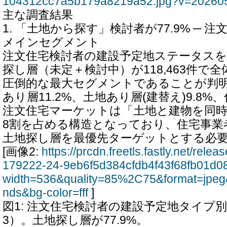
104312cc7a5b179a8219a52.jpg?v=20260
主な調査結果
1. 「土地から探す」検討者が77.9% ─ 
メインセグメント
注文住宅検討者の建設予定地ステータスを
探し層（未定＋検討中）が118,463件で全
圧倒的な最大セグメントであることが判
あり層11.2%、土地あり層(建替え)9.8%
注文住宅マーケットは「土地と建物を同
8割を占める構造となっており、住宅事業
土地探し層を最優先ターゲットとする必
[画像2:
https://prcdn.freetls.fastly.net/rel
179222-24-9eb6f5d384cfdb4f43f68fb01d0
width=536&quality=85%2C75&format=jpeg
nds&bg-color=fff
]
図1: 注文住宅検討者の建設予定地タイプ別構成
3）。土地探し層が77.9%。