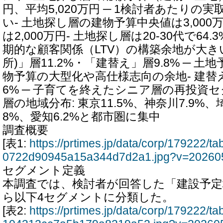
円、平均5,020万円 ─ 1検討者あたりの
い- 土地探し層の建物予算中央値は3,00
は2,000万円- 土地探し層は20-30代で64.
期的な顧客関係（LTV）の構築余地が大きい
所)」層11.2%・「建替え」層9.8% ─ 
物予算の大型化や高仕様志向の余地- 建替え層
6% ─ 子育てを終えたシニア層の再投資セ
層の地域分布: 東京11.5%、神奈川7.9%、埼
8%、愛知6.2%と都市圏に集中
調査概要
[表1:
https://prtimes.jp/data/corp/179222/
0722d90945a15a344d7d2a1.jpg?v=20260
セグメント定義
本調査では、検討者が回答した「建設予
ら以下4セグメントに分類した。
[表2:
https://prtimes.jp/data/corp/179222/