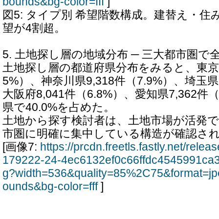
bounds&bg-color=fff
]
図5: タイプ別 希望階数構成。建替え・
望が4割超。
5. 土地探し層の地域分布 ─ 三大都市圏で
土地探し層の都道府県分布をみると、東京都13
5%）、神奈川県9,318件（7.9%）、埼玉県9
大阪府8,041件（6.8%）、愛知県7,362件
県で40.0%を占めた。
土地から探す検討者は、土地市場が活発で
市圏に明確に集中している構造が確認さ
[画像7:
https://prcdn.freetls.fastly.net/rel
179222-24-4ec6132ef0c66ffdc4545991ca3
g?width=536&quality=85%2C75&format=jp
ounds&bg-color=fff
]