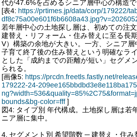
代が47.6%を占めるシニア層中心の構造
[表4:
https://prtimes.jp/data/corp/179222/
df8c75a00e601f6b6608a43.jpg?v=202605
若年層中心の土地探し層は、初めての注
建替え・リフォーム・住み替えに至る長期
V）構築の余地が大きい。一方、シニア層
子育て終了後の住み替えという明確なラ
とした「成約までの距離が短い」セグメ
られる。
[画像5:
https://prcdn.freetls.fastly.net/rel
179222-24-209ee165bbdbd3e8e118ba175
ng?width=536&quality=85%2C75&format=j
bounds&bg-color=fff
]
図4: タイプ別 年代構成。土地探し層は
ニア層に集中。
4. セグメント別 希望階数 ─ 建替え・住