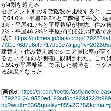
が4割を超える
セグメント別の希望階数を比較すると、
て64.0%・平屋29.2%と二階建て中心、建
3%・平屋41.7%と平屋希望が拮抗、住み替
2%・平屋46.2%と平屋がほぼ並ぶ構造で
[表5:
https://prtimes.jp/data/corp/179222/
7f31e7687e6cf7717dc0e7a.jpg?v=202605
建替え・住み替え層でシニア層比率が高
るという傾向が明確に観測された。これは
1.5%が平屋希望」で示した構造を、セグ
る結果となった。
[画像6:
https://prcdn.freetls.fastly.net/rel
179222-24-9550ed193cd6cd9234222b989
ng?width=536&quality=85%2C75&format=j