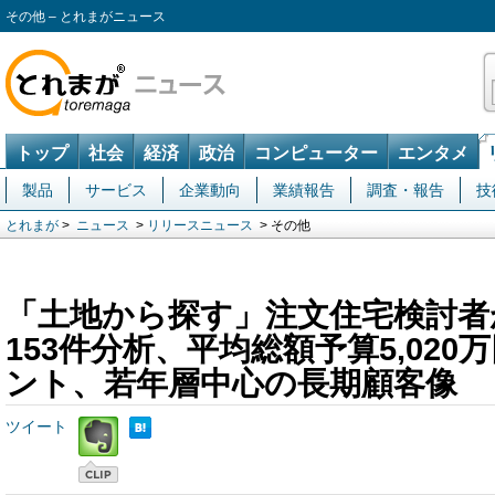
その他 – とれまがニュース
トップ
社会
経済
政治
コンピューター
エンタメ
製品
サービス
企業動向
業績報告
調査・報告
技
とれまが
>
ニュース
>
リリースニュース
> その他
「土地から探す」注文住宅検討者が77.
153件分析、平均総額予算5,02
ント、若年層中心の長期顧客像
ツイート