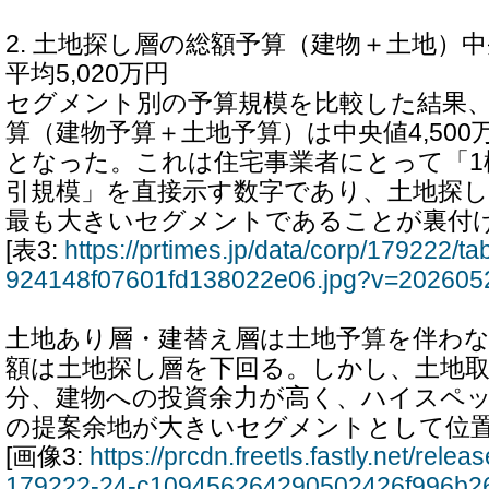
2. 土地探し層の総額予算（建物＋土地）中央
平均5,020万円
セグメント別の予算規模を比較した結果
算（建物予算＋土地予算）は中央値4,500万
となった。これは住宅事業者にとって「1
引規模」を直接示す数字であり、土地探
最も大きいセグメントであることが裏付
[表3:
https://prtimes.jp/data/corp/179222/
924148f07601fd138022e06.jpg?v=202605
土地あり層・建替え層は土地予算を伴わ
額は土地探し層を下回る。しかし、土地
分、建物への投資余力が高く、ハイスペ
の提案余地が大きいセグメントとして位
[画像3:
https://prcdn.freetls.fastly.net/rel
179222-24-c109456264290502426f996b2