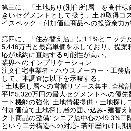
第三に、「土地あり(別住所)層」を高仕
きいセグメントとして扱う。土地取得コ
イスペック・付加価値商品への投資余力
第四に、「住み替え層」は1.1%とニッチ
5,446万円と最高単価を示しており、提
応が成約に直結する可能性が高い。
業界へのインプリケーション
注文住宅事業者・ハウスメーカー・工務店
して、本調査は以下を示唆する。
- 土地探し層への営業リソース集中: 全検討
平均5,020万円の最大セグメントへの優先
ート機能の強化: 土地情報提供・土地探
付加価値で土地探し層の囲い込み- 建替
クト商品の整備: シニア層中心の49.3%二階
という二分構造への対応- 若年層向け長期