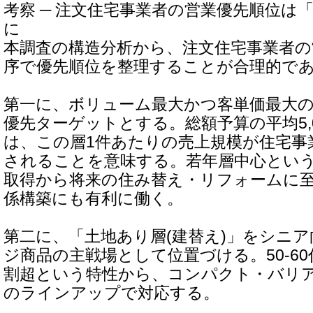
考察 ─ 注文住宅事業者の営業優先順位は
に
本調査の構造分析から、注文住宅事業者の
序で優先順位を整理することが合理的で
第一に、ボリューム最大かつ客単価最大
優先ターゲットとする。総額予算の平均5,
は、この層1件あたりの売上規模が住宅事
されることを意味する。若年層中心とい
取得から将来の住み替え・リフォームに
係構築にも有利に働く。
第二に、「土地あり層(建替え)」をシニ
ジ商品の主戦場として位置づける。50-6
割超という特性から、コンパクト・バリ
のラインアップで対応する。