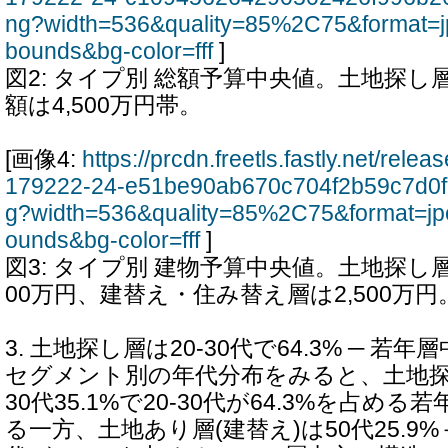
ng?width=536&quality=85%2C75&format=j
bounds&bg-color=fff
]
図2: タイプ別 総額予算中央値。土地探
額は4,500万円帯。
[画像4:
https://prcdn.freetls.fastly.net/rel
179222-24-e51be90ab670c704f2b59c7d0f
g?width=536&quality=85%2C75&format=jp
ounds&bg-color=fff
]
図3: タイプ別 建物予算中央値。土地探し
00万円、建替え・住み替え層は2,500万円
3. 土地探し層は20-30代で64.3% ─ 若
セグメント別の年代分布をみると、土地探し
30代35.1%で20-30代が64.3%を占め
る一方、土地あり層(建替え)は50代25.9%＋6