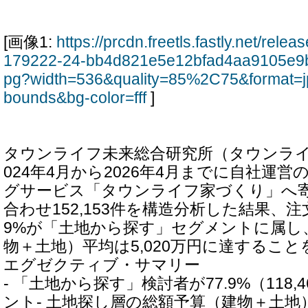
[画像1:
https://prcdn.freetls.fastly.net/rel
179222-24-bb4d821e5e12bfad4aa9105e9b
pg?width=536&quality=85%2C75&format=j
bounds&bg-color=fff
]
タウンライフ未来総合研究所（タウンライ
024年4月から2026年4月までに自社運
グサービス「タウンライフ家づくり」へ
合わせ152,153件を構造分析した結果、注
9%が「土地から探す」セグメントに属し
物＋土地）平均は5,020万円に達するこ
エグゼクティブ・サマリー
- 「土地から探す」検討者が77.9%（118
ント- 土地探し層の総額予算（建物＋土地）