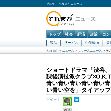
その他 – とれまがニュース
トップ
社会
経済
政治
コン
製品
サービス
企業動向
業
とれまが
>
ニュース
>
リリースニュース
> そ
ショートドラマ「渋谷、
課後演技派クラブ×O.K.
青い青い青い青い青い青
い青い空を」タイアップ
ツイート