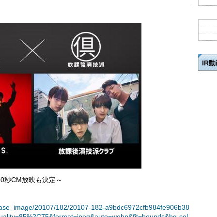
IR
0秒CM放映も決定～
t/release_image/20107/182/20107-182-a9bdc6972cfb984fe906b38
uality=85%2C75&format=jpeg&auto=webp&fit=bounds&bg-col