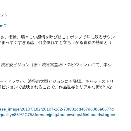
ロック
eQmD
青さ、衝動、瑞々しい感情を呼び起こすポップで耳に残るサウン
やまっすぐすぎる恋、何度倒れても立ち上がる青春の熱量とリ
間、渋谷愛ビジョン（旧：渋谷宮益坂I・Gビジョン）にて、本シ
青春ストリートドラマが、渋谷の大型ビジョンにも登場。キャットストリ
頭ビジョンで放映されることで、作品世界とリアルな街がつな
t/release_image/20107/182/20107-182-79f001dd467d8086e0677d
quality=85%2C75&format=jpeg&auto=webp&fit=bounds&bg-co