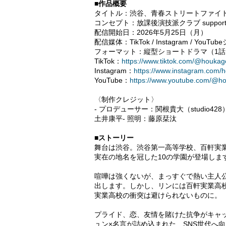
■作品概要
タイトル：渋谷、青春ストリートファイ
コンセプト：放課後演技派クラブ supported b
配信開始日：2026年5月25日（月）
配信媒体：TikTok / Instagram 
フォーマット：縦型ショートドラマ（1話
TikTok：
https://www.tiktok.com/@houkag
Instagram：
https://www.instagram.com/
YouTube：
https://www.youtube.com/@h
〈制作クレジット〉
- プロデューサー：関根貴大（studio428
土井康平- 照明：藤原栞汰
■ストーリー
舞台は渋谷。渋谷第一高等学校、百軒実
実在の地名を冠した10の学園が登場しま
喧嘩は強くないが、まっすぐで熱い主人
出します。しかし、リンには百軒実業高
実業高校の衝突は避けられないものに。
プライド、恋、友情を賭けた抗争がキャッ
ュン×名言が詰め込まれた、SNS世代へ