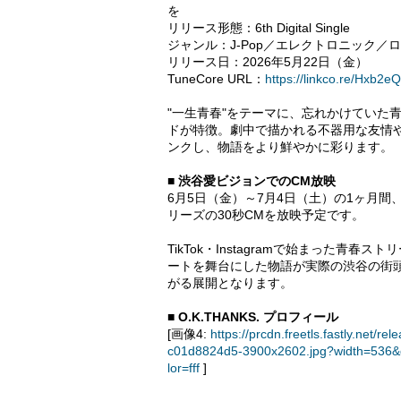
を
リリース形態：6th Digital Single
ジャンル：J-Pop／エレクトロニック／
リリース日：2026年5月22日（金）
TuneCore URL：
https://linkco.re/Hxb2
"一生青春"をテーマに、忘れかけていた
ドが特徴。劇中で描かれる不器用な友情
ンクし、物語をより鮮やかに彩ります。
■ 渋谷愛ビジョンでのCM放映
6月5日（金）～7月4日（土）の1ヶ月
リーズの30秒CMを放映予定です。
TikTok・Instagramで始まった
ートを舞台にした物語が実際の渋谷の街
がる展開となります。
■ O.K.THANKS. プロフィール
[画像4:
https://prcdn.freetls.fastly.ne
c01d8824d5-3900x2602.jpg?width=536&
lor=fff
]