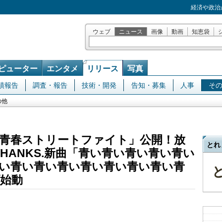
経済や政治
ウェブ
ニュース
画像
動画
知恵袋
ピューター
エンタメ
リリース
写真
績報告
調査・報告
技術・開発
告知・募集
人事
そ
の他
青春ストリートファイト」公開！放
とれ
THANKS.新曲「青い青い青い青い青い
い青い青い青い青い青い青い青い青
始動