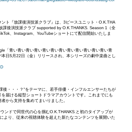
ト『放課後演技派クラブ』は、3ピースユニット・O.K.THA
派クラブ supported by O.K.THANKS. Season 1（全
kTok、Instagram、YouTubeショートにて配信開始いたしま
ital Single「青い青い青い青い青い青い青い青い青い青い青い青い青
本日5月22日（金）リリースされ、本シリーズの劇中楽曲とし
mD
課後・・・？"をテーマに、若手俳優・インフルエンサーたちが
常を届ける縦型ショートドラマアカウントです。これまでにも
聴者から支持を集めてまいりました。
ンドで同世代の心を掴むO.K.THANKS.と初のタイアップが
せにより、従来の視聴体験を超えた新たなコンテンツを展開いた