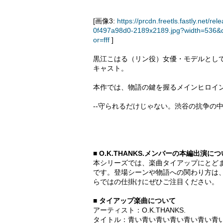
[画像3:
https://prcdn.freetls.fastly.ne
0f497a98d0-2189x2189.jpg?width=536&
or=fff
]
黒江こはる（リン役）女優・モデルとし
キャスト。
本作では、物語の鍵を握るメインヒロイ
--守られるだけじゃない。渋谷の抗争の
■ O.K.THANKS.メンバーの本編出演に
本シリーズでは、楽曲タイアップにとどまらず、
です。登場シーンや物語への関わり方は
らではの仕掛けにぜひご注目ください。
■ タイアップ楽曲について
アーティスト：O.K.THANKS.
タイトル：青い青い青い青い青い青い青