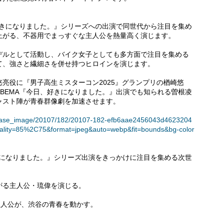
好きになりました。』シリーズへの出演で同世代から注目を集め
上がる、不器用でまっすぐな主人公を熱量高く演じます。
デルとして活動し、バイク女子としても多方面で注目を集める
て、強さと繊細さを併せ持つヒロインを演じます。
亮役に『男子高生ミスターコン2025』グランプリの楢崎悠
BEMA『今日、好きになりました。』出演でも知られる曽根凌
ャスト陣が青春群像劇を加速させます。
t/release_image/20107/182/20107-182-efb6aae2456043d4623204
ality=85%2C75&format=jpeg&auto=webp&fit=bounds&bg-color
きになりました。』シリーズ出演をきっかけに注目を集める次世
がる主人公・琉偉を演じる。
主人公が、渋谷の青春を動かす。