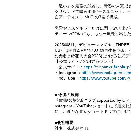
「違い」を最強の武器に、青春の未完成
クサウンドで鳴らす3ピースユニット。発起人の
面アーティスト Mr.O の3名で構成。
恋愛やノスタルジーだけに閉じない"上が
ティーンの"今"にも、もう一度走り出した
2025年8月、デビューシングル「THREE P
UB〉は開設2か月で40万総再生を突破。
の桑名水郷花火大会2026における公式
【公式サイト / SNSアカウント】
・公式サイト：
https://okthanks.fanpla.jp/
・Instagram：
https://www.instagram.com/
・YouTube：
https://www.youtube.com
■ 今後の展開
『放課後演技派クラブ supported by O.K.
nstagram・YouTubeショートにて順
にした新たな青春ショートドラマに、ぜ
■会社概要
社名：株式会社HJ