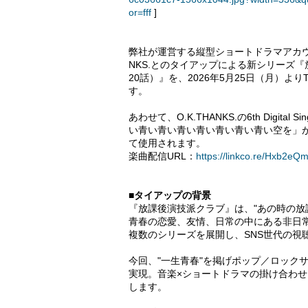
or=fff
]
弊社が運営する縦型ショートドラマアカウン
NKS.とのタイアップによる新シリーズ『放課後演技
20話）』を、2026年5月25日（月）よりTi
す。
あわせて、O.K.THANKS.の6th Dig
い青い青い青い青い青い青い青い空を」が
て使用されます。
楽曲配信URL：
https://linkco.re/Hxb2eQ
■タイアップの背景
『放課後演技派クラブ』は、"あの時の放
青春の恋愛、友情、日常の中にある非日
複数のシリーズを展開し、SNS世代の視
今回、"一生青春"を掲げポップ／ロックサウ
実現。音楽×ショートドラマの掛け合わ
します。