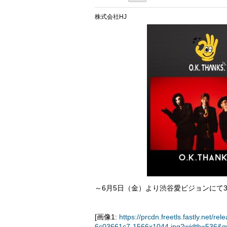
株式会社HJ
～6月5日（金）より渋谷愛ビジョンにて3
[画像1:
https://prcdn.freetls.fastly.ne
6c03661c7-1566x1044.jpg?width=536&q