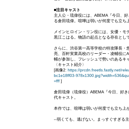
■注目キャスト
主人公・琉偉役には、ABEMA『今日、
る倉田琉偉。喧嘩は弱いが何度でも立ち
メインヒロイン・リン役には、女優・モ
黒江こはる。物語の起点となる存在とし
さらに、渋谷第一高等学校の特攻隊長・悠
亮、百軒実業高校のリーダー・凌輔役にA
輔が参加し、フレッシュで勢いのあるキ
〈キャスト紹介〉
[画像2:
https://prcdn.freetls.fastly.ne
bc1e18ff03-978x1300.jpg?width=536&qu
=fff
]
倉田琉偉（琉偉役）ABEMA『今日、好
代キャスト。
本作では、喧嘩は弱いが何度でも立ち上
--弱くても、逃げない。まっすぐすぎる