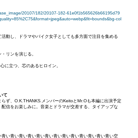
t/release_image/20107/182/20107-182-61e0f1b565626b66195d79
quality=85%2C75&format=jpeg&auto=webp&fit=bounds&bg-col
て活動し、ドラマやバイク女子としても多方面で注目を集める
ン・リンを演じる。
中心に立つ、芯のあるヒロイン。
ついて
O.K.THANKS.メンバーのKeitoとMr.Oも本編に出演予定
、配信をお楽しみに。音楽とドラマが交差する、タイアップな
い青い青い青い青い青い青い青い青い青い青い青い青い青い空