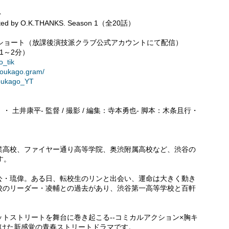
ト
y O.K.THANKS. Season 1（全20話）
/ YouTubeショート（放課後演技派クラブ公式アカウントにて配信）
1～2分）
o_tik
houkago.gram/
oukago_YT
）・ 土井康平- 監督 / 撮影 / 編集：寺本勇也- 脚本：木条且行・
業高校、ファイヤー通り高等学院、奥渋附属高校など、渋谷の
す。
公・琉偉。ある日、転校生のリンと出会い、運命は大きく動き
校のリーダー・凌輔との過去があり、渋谷第一高等学校と百軒
トストリートを舞台に巻き起こる--コミカルアクション×胸キ
向けた新感覚の青春ストリートドラマです。