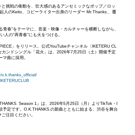
さと挑戦の衝動を、壮大感のあるアンセミックなポップ／ロッ
Keito、コピーライター出身のリーダー Mr.Thanks.、覆
る青春"をテーマに、音楽・映像・カルチャーを横断しながら、
い人の"再青春"にも火をつける。
IECE」をリリース。公式YouTubeチャンネル〈IKETERU CL
セカンドシングル「花火」は、2026年7月25日（土）開催予定
テーマ曲に採用。
o.k.thanks_official/
/@IKETERUCLUB
THANKS. Season 1』は、2026年5月25日（月）よりTikTok・I
次配信予定です。O.K.THANKS.の新曲とともに始まる、渋谷を舞台
ひご注目ください。