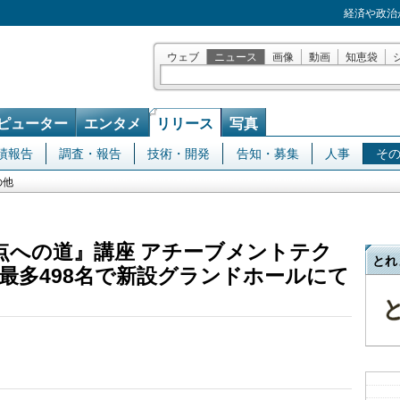
経済や政治
ウェブ
ニュース
画像
動画
知恵袋
ピューター
エンタメ
リリース
写真
績報告
調査・報告
技術・開発
告知・募集
人事
そ
の他
頂点への道』講座 アチーブメントテク
とれ
最多498名で新設グランドホールにて