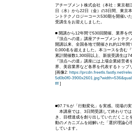
アチーブメント株式会社（本社：東京都江東
日（水）から22日（金）の3日間、東京
ントテクノロジーコース530期を開催い
受講生をお迎えしました。
■ 開講から12年間で530回開催、業界
『頂点への道』講座アチーブメントテクノ
開講以来、全国各地で開催され約12年間
0,000名を超えました。本コースを含む
累計開催数1,300回以上、新規受講生は7
『頂点への道』講座には上場企業経営者
界、美容業界など各界を代表するトップ
[画像2:
https://prcdn.freetls.fastly.ne
5d0b0f0-3900x2601.jpg?width=536&qual
fff
]
■97.7％が「行動変化」を実感。現場の
本講座では、3日間受講して終わりでは
き、目標達成を創り出していただくこと
動のメカニズムを紐解いた「選択理論心理
しています。