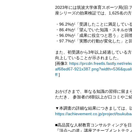
2023年には筑波大学体育スポーツ局(旧
座シリーズの効果検証では、1,625名
・96.2%が「受講したことに満足してい
・86.4%が「望んでいた知識・スキルが
・96.0%が「成果に役立つと思う」と回
・97.7%が「実際の行動が変化した」と
また、初受講から3年以上経過している
向上していることが示されました。
[画像3:
https://prcdn.freetls.fastly.ne
af68ed67-921x387.png?width=536&qual
ff
]
おかげさまで、単なる知識の習得に留ま
ただき、 参加者の8割以上が口コミやご
▼本調査の詳細な結果につきましては、
https://achievement.co.jp/project/tsukub
■高品質な人材教育コンサルティングを
『頂点への道』講座アチーブメントテクノ