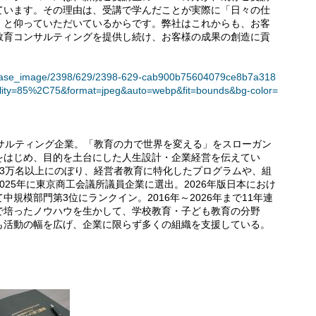
ています。その理由は、受講で学んだことが実際に「日々の仕
」と仰っていただいているからです。弊社はこれからも、お客
教育コンサルティングを提供し続け、お客様の成果の創造に貢
。
t/release_image/2398/629/2398-629-cab900b75604079ce8b7a318
lity=85%2C75&format=jpeg&auto=webp&fit=bounds&bg-color=
ンサルティング企業。「教育の力で世界を変える」をスローガン
をはじめ、目的を土台にした人生設計・企業経営を伝えてい
53万名以上にのぼり、経営者教育に特化したプログラムや、組
25年に東京商工会議所議員企業に選出。2026年版日本におけ
規模部門第3位にランクイン。2016年～2026年まで11年連
で培ったノウハウを生かして、学校教育・子ども教育の分野
も活動の幅を広げ、企業に限らず多くの組織を支援している。