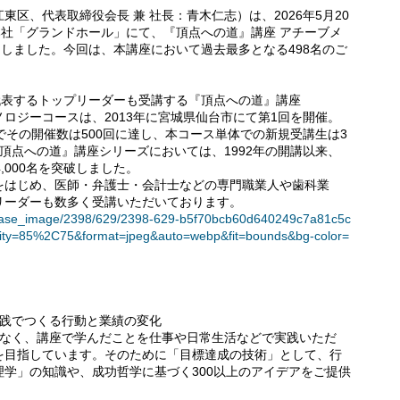
区、代表取締役会長 兼 社長：青木仁志）は、2026年5月20
本社「グランドホール」にて、『頂点への道』講座 アチーブメ
たしました。今回は、本講座において過去最多となる498名のご
を代表するトップリーダーも受講する『頂点への道』講座
ロジーコースは、2013年に宮城県仙台市にて第1回を開催。
でその開催数は500回に達し、本コース単体での新規受講生は3
『頂点への道』講座シリーズにおいては、1992年の開講以来、
4,000名を突破しました。
をはじめ、医師・弁護士・会計士などの専門職業人や歯科業
リーダーも数多く受講いただいております。
t/release_image/2398/629/2398-629-b5f70bcb60d640249c7a81c5c
ity=85%2C75&format=jpeg&auto=webp&fit=bounds&bg-color=
実践でつくる行動と業績の変化
なく、講座で学んだことを仕事や日常生活などで実践いただ
を目指しています。そのために「目標達成の技術」として、行
学」の知識や、成功哲学に基づく300以上のアイデアをご提供