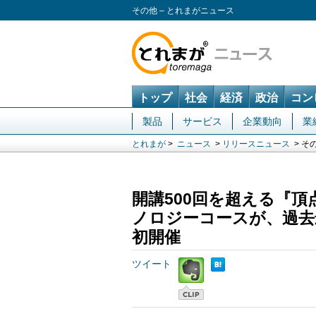
その他 – とれまがニュース
トップ
社会
経済
政治
コン
製品
サービス
企業動向
業
とれまが
>
ニュース
>
リリースニュース
> そ
開講500回を超える『
ノロジーコースが、過去
初開催
ツイート