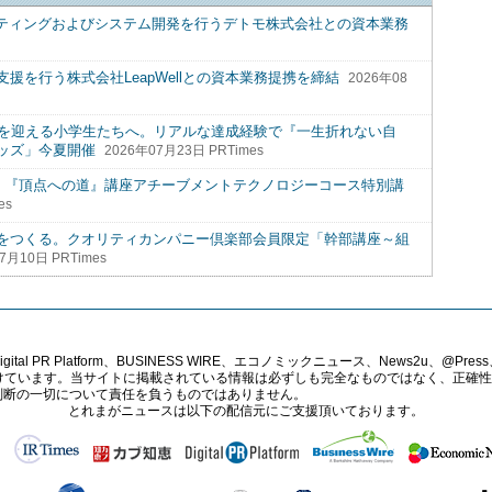
ルティングおよびシステム開発を行うデトモ株式会社との資本業務
援を行う株式会社LeapWellとの資本業務提携を締結
2026年08
」を迎える小学生たちへ。リアルな達成経験で『一生折れない自
ッズ」今夏開催
2026年07月23日 PRTimes
結、『頂点への道』講座アチーブメントテクノロジーコース特別講
es
をつくる。クオリティカンパニー倶楽部会員限定「幹部講座～組
7月10日 PRTimes
PR Platform、BUSINESS WIRE、エコノミックニュース、News2u、@Press、
報提供を受けています。当サイトに掲載されている情報は必ずしも完全なものではなく、正
判断の一切について責任を負うものではありません。
とれまがニュースは以下の配信元にご支援頂いております。