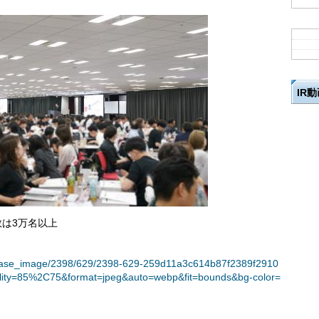
IR
数は3万名以上
t/release_image/2398/629/2398-629-259d11a3c614b87f2389f2910
lity=85%2C75&format=jpeg&auto=webp&fit=bounds&bg-color=