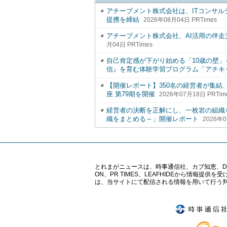
アチーブメント株式会社は、ITコンサ
提携を締結
2026年08月04日 PRTimes
アチーブメント株式会社、AI活用の伴走支
月04日 PRTimes
自己肯定感が下がり始める「10歳の壁
信』を育む体験学習プログラム「アチキ
【開催レポート】350名の経営者が集
座 第79期を開催
2026年07月18日 PRTim
経営者の決断を正解にし、一枚岩の組織
織をまとめる～」開催レポート
2026年0
とれまがニュースは、時事通信社、カブ知恵、Digital 
ON、PR TIMES、LEAFHIDEから情
は、当サイトにて配信される情報を用いて行う