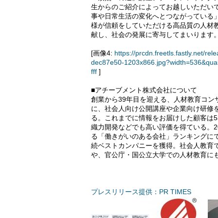
生からのご紹介によってお越しいただい
事や日常生活の変化へとつながっている
様が信頼をしていただける高品質の人材
献し、社会の発展に寄与してまいります
[画像4:
https://prcdn.freetls.fastly.ne
dec87e50-1203x866.jpg?width=536&qua
fff
]
■アチーブメント株式会社について
創業から39年目を迎える、人材教育コ
に、社会人向け公開講座や企業向け研修
る。これまでに情報をお届けした顧客は
織力開発などでも高い評価を得ている。20
る「働きがいのある会社」ランキングにて中
続ベストカンパニーを獲得。社会人教育
や、官公庁・国公立大学での人材教育に
プレスリリース提供：PR TIMES