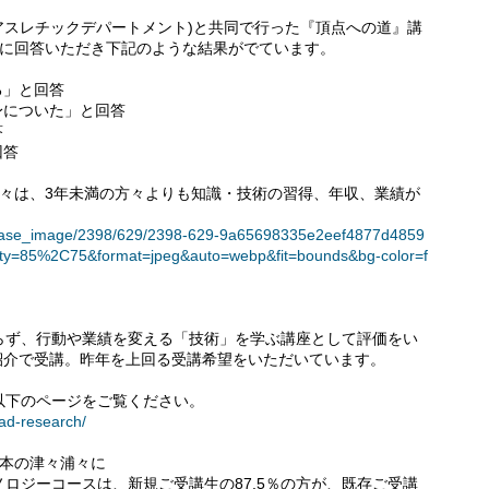
:アスレチックデパートメント)と共同で行った『頂点への道』講
の方に回答いただき下記のような結果がでています。
る」と回答
身についた」と回答
答
回答
方々は、3年未満の方々よりも知識・技術の習得、年収、業績が
t/release_image/2398/629/2398-629-9a65698335e2eef4877d4859
ity=85%2C75&format=jpeg&auto=webp&fit=bounds&bg-color=f
らず、行動や業績を変える「技術」を学ぶ講座として評価をい
紹介で受講。昨年を上回る受講希望をいただいています。
以下のページをご覧ください。
aad-research/
日本の津々浦々に
ロジーコースは、新規ご受講生の87.5％の方が、既存ご受講