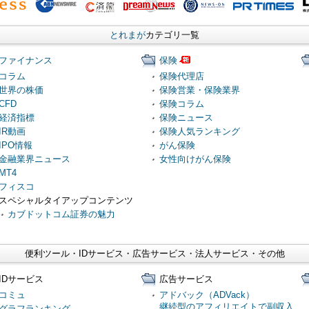
とれまが
カテゴリ一覧
ファイナンス
保険
コラム
保険代理店
世界の株価
保険営業・保険業界
CFD
保険コラム
経済指標
保険ニュース
IR動画
保険人気ランキング
IPO情報
がん保険
金融業界ニュース
女性向けがん保険
MT4
フィスコ
スペシャルタイアップコンテンツ
カブドットコム証券の魅力
便利ツール・IDサービス・広告サービス・法人サービス・その他
IDサービス
広告サービス
コミュ
アドバック（ADVack）
継続型のアフィリエイトで副収入
グラフランキング