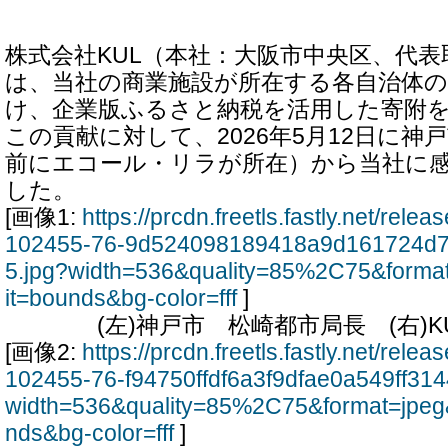
株式会社KUL（本社：大阪市中央区、代表
は、当社の商業施設が所在する各自治体の
け、企業版ふるさと納税を活用した寄附
この貢献に対して、2026年5月12日に神
前にエコール・リラが所在）から当社に
した。
[画像1:
https://prcdn.freetls.fastly.net/rel
102455-76-9d524098189418a9d161724d
5.jpg?width=536&quality=85%2C75&forma
it=bounds&bg-color=fff
]
(左)神戸市 松崎都市局長 (右)KU
[画像2:
https://prcdn.freetls.fastly.net/rel
102455-76-f94750ffdf6a3f9dfae0a549ff31
width=536&quality=85%2C75&format=jpeg
nds&bg-color=fff
]