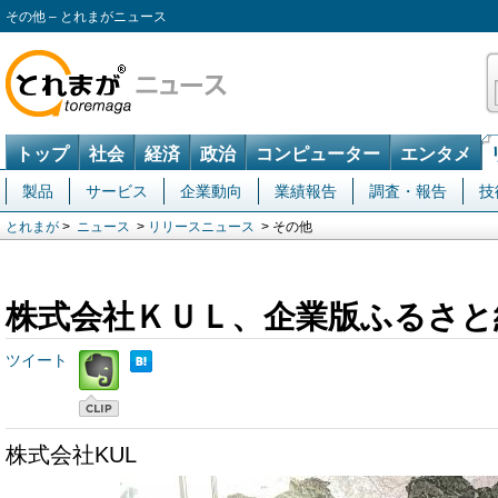
その他 – とれまがニュース
トップ
社会
経済
政治
コンピューター
エンタメ
製品
サービス
企業動向
業績報告
調査・報告
技
とれまが
>
ニュース
>
リリースニュース
> その他
株式会社ＫＵＬ、企業版ふるさと
ツイート
株式会社KUL