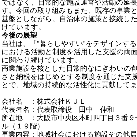
ではなく、日常的な施設運営や活動の延
す。今回の取り組みもまた、既存の事業
基盤としながら、自治体の施策と接続し
けています。
今後の展望
当社は、「“暮らしやすい”をデザインす
における活動と制度を活用した支援の両
に関わり続けています。
商業施設を核とした日常的なにぎわいの
さと納税をはじめとする制度を通じた支
とで、地域の持続的な活性化に貢献して
会社名 ：株式会社ＫＵＬ
代表者名：代表取締役 田中 伸和
所在地 ：大阪市中央区本町四丁目３番９
ル（１９階）
事業内容：地域社会における施設その他