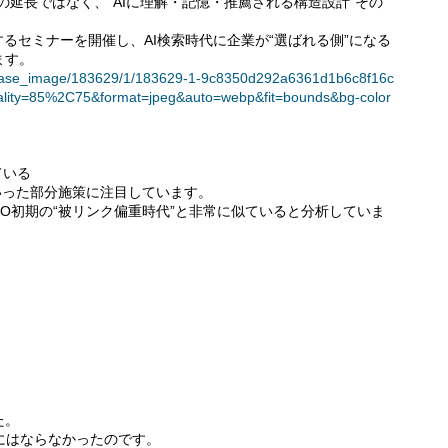
Oの延長ではなく、“AIに理解・記憶・推薦される構造設計”その
るセミナーを開催し、AI検索時代に企業が“選ばれる側”になる
ます。
t/release_image/183629/1/183629-1-9c8350d292a6361d1b6c8f16c
lity=85%2C75&format=jpeg&auto=webp&fit=bounds&bg-color
ている
といった部分施策に注目しています。
EO初期の“被リンク偏重時代”と非常に似ていると分析していま
」
た。
にはならなかったのです。