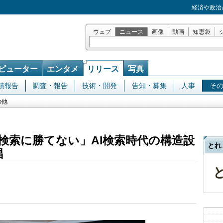
経済や政治
ウェブ
ニュース
画像
動画
知恵袋
ピューター
エンタメ
リリース
写真
績報告
調査・報告
技術・開発
告知・募集
人事
そ
の他
AI検索に勝てない」AI検索時代の構造設
とれ
唱