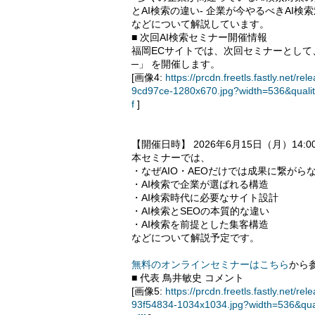
とAI検索の違い- 企業が今やるべきAI検
などについて解説しています。
■ 次回AI検索セミナー開催情報
福岡ECサイトでは、次回セミナーとして、 
─」 を開催します。
[画像4:
https://prcdn.freetls.fastly.ne
9cd97ce-1280x670.jpg?width=536&quali
f
]
【開催日時】 2026年6月15日（月）14:00
本セミナーでは、
・なぜAIO・AEOだけでは成果に繋がら
・AI検索で企業が選ばれる構造
・AI検索時代に必要なサイト設計
・AI検索とSEOの本質的な違い
・AI検索を前提とした集客構造
などについて解説予定です。
無料のオンラインセミナーはこちら
から
■ 代表 鳥井敏史 コメント
[画像5:
https://prcdn.freetls.fastly.ne
93f54834-1034x1034.jpg?width=536&qua