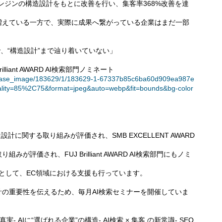
エンジンの構造設計をもとに改善を行い、集客率368%改善を達
増えている一方で、実際に成果へ繋がっている企業はまだ一部
で、“構造設計”まで辿り着いていない」
rilliant AWARD AI検索部門ノミネート
t/release_image/183629/1/183629-1-67337b85c6ba60d909ea987e
lity=85%2C75&format=jpeg&auto=webp&fit=bounds&bg-color
計に関する取り組みが評価され、SMB EXCELLENT AWARD
が評価され、FUJ Brilliant AWARD AI検索部門にもノミ
ダーとして、EC領域における支援も行っています。
計の重要性を伝えるため、毎月AI検索セミナーを開催していま
 AIに“選ばれる企業”の構造- AI検索 × 集客 の新常識- SEO