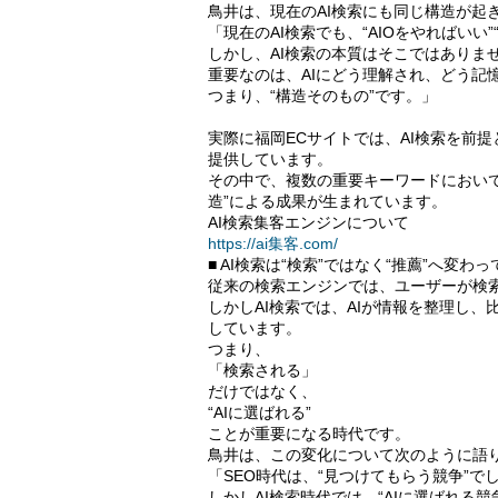
鳥井は、現在のAI検索にも同じ構造が起
「現在のAI検索でも、“AIOをやればいい
しかし、AI検索の本質はそこではありま
重要なのは、AIにどう理解され、どう記
つまり、“構造そのもの”です。」
実際に福岡ECサイトでは、AI検索を前
提供しています。
その中で、複数の重要キーワードにおいて
造”による成果が生まれています。
AI検索集客エンジンについて
https://ai集客.com/
■ AI検索は“検索”ではなく“推薦”へ変わ
従来の検索エンジンでは、ユーザーが検
しかしAI検索では、AIが情報を整理し
しています。
つまり、
「検索される」
だけではなく、
“AIに選ばれる”
ことが重要になる時代です。
鳥井は、この変化について次のように語
「SEO時代は、“見つけてもらう競争”で
しかしAI検索時代では、“AIに選ばれる