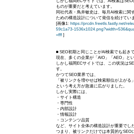
しかし福岡ECサイトでは、AI検索はSE
ものが重要だと考えています。
同社代表・鳥井敏史は、毎月AI検索に関す
ための構造設計について発信を続けてい
[画像1:
https://prcdn.freetls.fastly.ne
59c1a73-1536x1024.png?width=536&qua
=fff
]
■ SEO初期と同じことがAI検索でも起き
現在、多くの企業が「AIO」「AEO」
しかし福岡ECサイトでは、この状況はS
す。
かつてSEO業界では、
「被リンクを増やせば検索順位が上がる
という考え方が急速に広がりました。
しかし実際には、
・サイト構造
・専門性
・内部設計
・情報設計
・コンテンツ品質
など、サイト全体の構造設計が重要でし
つまり、被リンクだけでは本質的なSEO