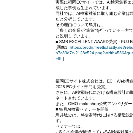
実際に福岡ECサイトでは、AI検索集客
成した事例も生まれています。
同社では、AI検索対策に取り組む企業は
だと分析しています。
その理由について鳥井は、
「多くの企業が“施策”を行っている一方
と説明しています。
■ SMB EXCELLENT AWARD受賞・FUJ B
[画像3:
https://prcdn.freetls.fastly.ne
b7c83d7c-2128x524.png?width=536&qua
=fff
]
福岡ECサイト株式会社は、EC・Web構造設
2025 ECサイト部門を受賞。
さらに、AI検索時代における構造設計の取り組み
ネートされています。
また、GMO makeshop公式アンバサ
■ 毎月AI検索セミナーを開催
鳥井敏史は、AI検索時代における構造設
す。
セミナーでは、
- 多くの企業が間違っているAI検索対策の真実-