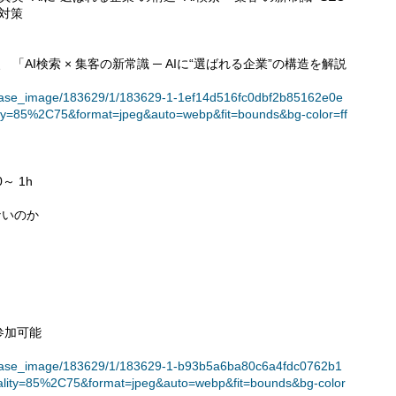
索対策
「AI検索 × 集客の新常識 ─ AIに“選ばれる企業”の構造を解説
t/release_image/183629/1/183629-1-1ef14d516fc0dbf2b85162e0e
ty=85%2C75&format=jpeg&auto=webp&fit=bounds&bg-color=ff
～ 1h
ないのか
参加可能
t/release_image/183629/1/183629-1-b93b5a6ba80c6a4fdc0762b1
lity=85%2C75&format=jpeg&auto=webp&fit=bounds&bg-color