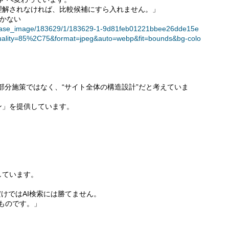
理解されなければ、比較候補にすら入れません。」
届かない
t/release_image/183629/1/183629-1-9d81feb01221bbee26dde15e
ality=85%2C75&format=jpeg&auto=webp&fit=bounds&bg-colo
る部分施策ではなく、“サイト全体の構造設計”だと考えていま
ン」を提供しています。
しています。
だけではAI検索には勝てません。
のものです。」