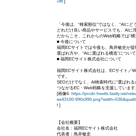
=fff
]
「今後は、“検索順位”ではなく、“AIに
どれだけ良い商品やサービスでも、AIに
だからこそ、これからのWeb戦略では“
■ 今後について
福岡ECサイトでは今後も、鳥井敏史が提
選ばれ方や、“AIに選ばれる構造”につ
■ 福岡ECサイト株式会社について
福岡ECサイト株式会社は、ECサイト／W
です。
SEOだけでなく、AI検索時代に“選ばれ
つながるEC・Web戦略を支援しています
[画像6:
https://prcdn.freetls.fastly.ne
ee43100-990x990.png?width=536&quali
f
]
【会社概要】
会社名：福岡ECサイト株式会社
代表者：鳥井敏史