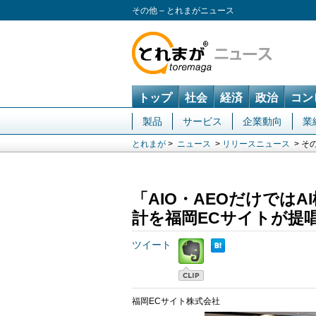
その他 – とれまがニュース
トップ
社会
経済
政治
コン
製品
サービス
企業動向
業
とれまが
>
ニュース
>
リリースニュース
> そ
「AIO・AEOだけでは
計を福岡ECサイトが提
ツイート
福岡ECサイト株式会社