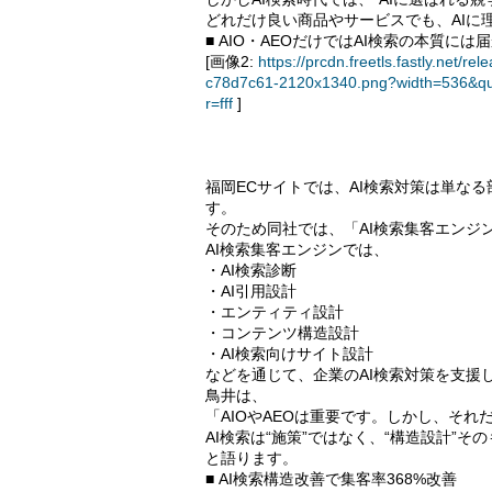
どれだけ良い商品やサービスでも、AIに
■ AIO・AEOだけではAI検索の本質には
[画像2:
https://prcdn.freetls.fastly.ne
c78d7c61-2120x1340.png?width=536&qu
r=fff
]
福岡ECサイトでは、AI検索対策は単な
す。
そのため同社では、「AI検索集客エンジ
AI検索集客エンジンでは、
・AI検索診断
・AI引用設計
・エンティティ設計
・コンテンツ構造設計
・AI検索向けサイト設計
などを通じて、企業のAI検索対策を支援
鳥井は、
「AIOやAEOは重要です。しかし、それ
AI検索は“施策”ではなく、“構造設計”そ
と語ります。
■ AI検索構造改善で集客率368%改善