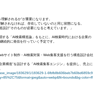
どう理解されるか”が重要になります。
理解されなければ、存在していないのと同じ状態になる。
構造設計”そのものが必要になると考えています。」
唱する「AI検索構造論」をもとに、AI検索時代における企業の
いて継続的に発信を行っていく予定です。
ebサイト制作・AI検索対策・Web集客支援を行う構造設計会社
る企業構造”を設計する「AI検索集客エンジン」を提供し、売上に
。
t/release_image/183629/1/183629-1-6fbfb8b606beb7b60bd6859c9
ty=85%2C75&format=jpeg&auto=webp&fit=bounds&bg-color=ff