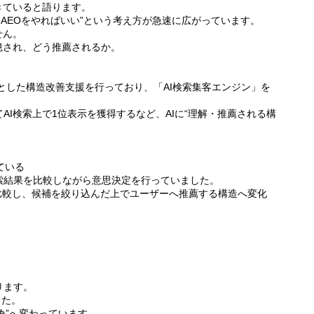
きていると語ります。
”“AEOをやればいい”という考え方が急速に広がっています。
せん。
憶され、どう推薦されるか。
提とした構造改善支援を行っており、「AI検索集客エンジン」を
AI検索上で1位表示を獲得するなど、AIに“理解・推薦される構
っている
索結果を比較しながら意思決定を行っていました。
、比較し、候補を絞り込んだ上でユーザーへ推薦する構造へ変化
ります。
した。
競争”へ変わっています。