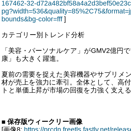
167462-32-d72a482bf58a4a2d3bef50e23c
pg?width=536&quality=85%2C75&format=j
bounds&bg-color=fff
]
カテゴリー別トレンド分析
「美容・パーソナルケア」がGMV2億円
康」も大きく躍進。
夏前の需要を捉えた美容機器やサプリメ
材が売上を強力に牽引。全体として、高
トと単価上昇が市場の回復を力強く支え
■ 保存版ウィークリー画像
[画像8:
https://prcdn.freetls.fastly.net/rel