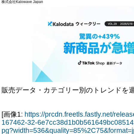
株式会社Kalowave Japan
販売データ・カテゴリー別のトレンドを
[画像1:
https://prcdn.freetls.fastly.net/rel
167462-32-6e7cc38d1b0b561649bc08514f
pg?width=536&quality=85%2C75&format=j