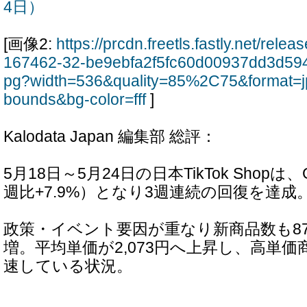
4日）
[画像2:
https://prcdn.freetls.fastly.net/rel
167462-32-be9ebfa2f5fc60d00937dd3d59
pg?width=536&quality=85%2C75&format=j
bounds&bg-color=fff
]
Kalodata Japan 編集部 総評：
5月18日～5月24日の日本TikTok Shopは、
週比+7.9%）となり3週連続の回復を達成
政策・イベント要因が重なり新商品数も87
増。平均単価が2,073円へ上昇し、高単
速している状況。