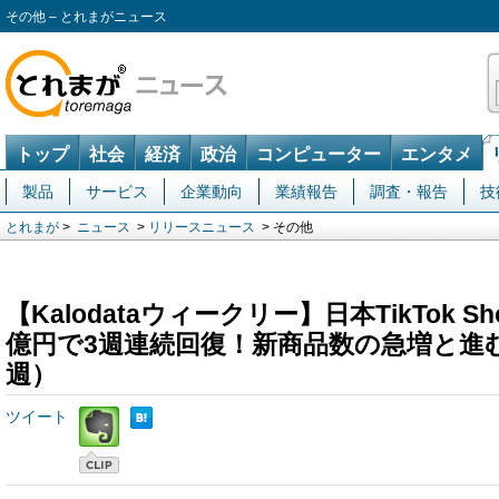
その他 – とれまがニュース
トップ
社会
経済
政治
コンピューター
エンタメ
製品
サービス
企業動向
業績報告
調査・報告
技
とれまが
>
ニュース
>
リリースニュース
> その他
【Kalodataウィークリー】日本TikTok Sh
億円で3週連続回復！新商品数の急増と進む
週）
ツイート